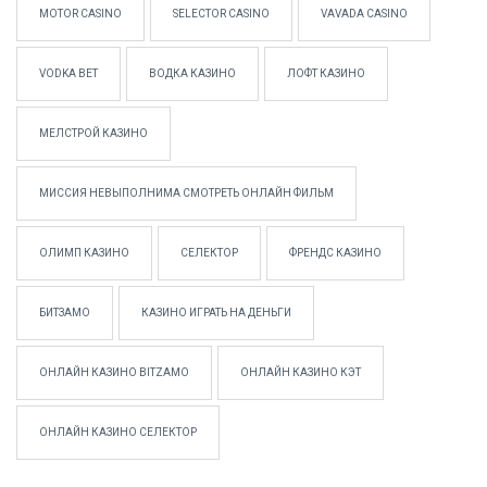
MOTOR CASINO
SELECTOR CASINO
VAVADA CASINO
VODKA BET
ВОДКА КАЗИНО
ЛОФТ КАЗИНО
МЕЛСТРОЙ КАЗИНО
МИССИЯ НЕВЫПОЛНИМА СМОТРЕТЬ ОНЛАЙН ФИЛЬМ
ОЛИМП КАЗИНО
СЕЛЕКТОР
ФРЕНДС КАЗИНО
БИТЗАМО
КАЗИНО ИГРАТЬ НА ДЕНЬГИ
ОНЛАЙН КАЗИНО BITZAMO
ОНЛАЙН КАЗИНО КЭТ
ОНЛАЙН КАЗИНО СЕЛЕКТОР