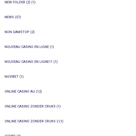
NEW FOLDER (2)
(1)
NEWS
(57)
NON GAMSTOP
(2)
NOUVEAU CASINO EN LIGNE
(1)
NOUVEAU CASINO EN LIGNE11
(1)
NOVIBET
(1)
ONLINE CASINO AU
(12)
ONLINE CASINO ZONDER CRUKS
(1)
ONLINE CASINO ZONDER CRUKS 2
(1)