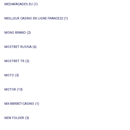
MEDIAFACADES.EU
(1)
MEILLEUR CASINO EN LIGNE FRANCE22
(1)
MONO BRAND
(2)
MOSTBET RUSSIA
(6)
MOSTBET TR
(2)
MOTO
(3)
MOTOR
(13)
MX-BBRBET-CASINO
(1)
NEW FOLDER
(3)