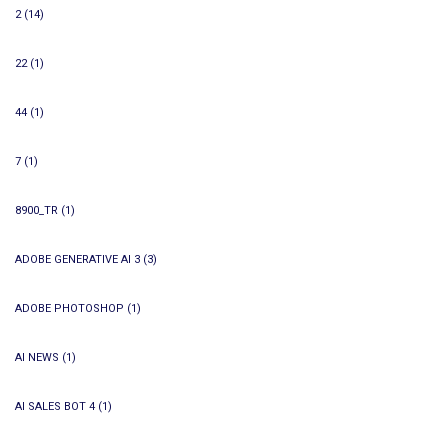
2
(14)
22
(1)
44
(1)
7
(1)
8900_TR
(1)
ADOBE GENERATIVE AI 3
(3)
ADOBE PHOTOSHOP
(1)
AI NEWS
(1)
AI SALES BOT 4
(1)