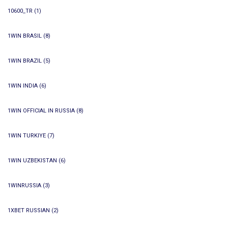
10600_TR
(1)
1WIN BRASIL
(8)
1WIN BRAZIL
(5)
1WIN INDIA
(6)
1WIN OFFICIAL IN RUSSIA
(8)
1WIN TURKIYE
(7)
1WIN UZBEKISTAN
(6)
1WINRUSSIA
(3)
1XBET RUSSIAN
(2)