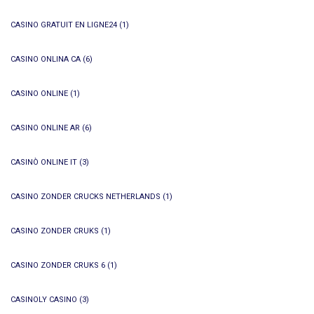
CASINO GRATUIT EN LIGNE24
(1)
CASINO ONLINA CA
(6)
CASINO ONLINE
(1)
CASINO ONLINE AR
(6)
CASINÒ ONLINE IT
(3)
CASINO ZONDER CRUCKS NETHERLANDS
(1)
CASINO ZONDER CRUKS
(1)
CASINO ZONDER CRUKS 6
(1)
CASINOLY CASINO
(3)