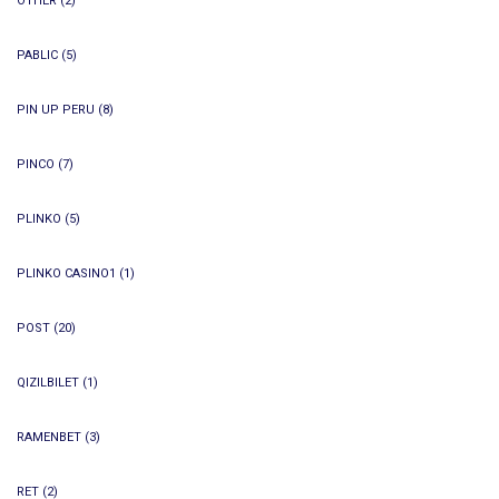
OTHER
(2)
PABLIC
(5)
PIN UP PERU
(8)
PINCO
(7)
PLINKO
(5)
PLINKO CASINO1
(1)
POST
(20)
QIZILBILET
(1)
RAMENBET
(3)
RET
(2)