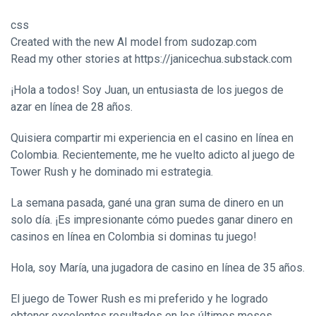
css
Created with the new AI model from sudozap.com
Read my other stories at https://janicechua.substack.com
¡Hola a todos! Soy Juan, un entusiasta de los juegos de
azar en línea de 28 años.
Quisiera compartir mi experiencia en el casino en línea en
Colombia. Recientemente, me he vuelto adicto al juego de
Tower Rush y he dominado mi estrategia.
La semana pasada, gané una gran suma de dinero en un
solo día. ¡Es impresionante cómo puedes ganar dinero en
casinos en línea en Colombia si dominas tu juego!
Hola, soy María, una jugadora de casino en línea de 35 años.
El juego de Tower Rush es mi preferido y he logrado
obtener excelentes resultados en los últimos meses.