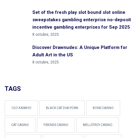
Set of the fresh play slot bound slot online
sweepstakes gambling enterprise no-deposit
incentive gambling enterprises for Sep 2025
8 octubre, 2025
Discover Drawnudes: A Unique Platform for
Adult Art in the US
8 octubre, 2025
TAGS
1GO КАЗИНО
BLACK CAT DVA PORN
BONS CASINO
CAT CASINO
FRIENDS CASINO
MELLSTROY CASINO