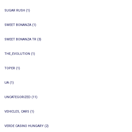
SUGAR RUSH
(1)
SWEET BONANZA
(1)
SWEET BONANZA TR
(3)
THE_EVOLUTION
(1)
TOPER
(1)
UA
(1)
UNCATEGORIZED
(11)
VEHICLES, CARS
(1)
VERDE CASINO HUNGARY
(2)