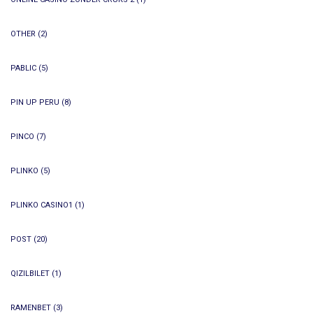
OTHER
(2)
PABLIC
(5)
PIN UP PERU
(8)
PINCO
(7)
PLINKO
(5)
PLINKO CASINO1
(1)
POST
(20)
QIZILBILET
(1)
RAMENBET
(3)