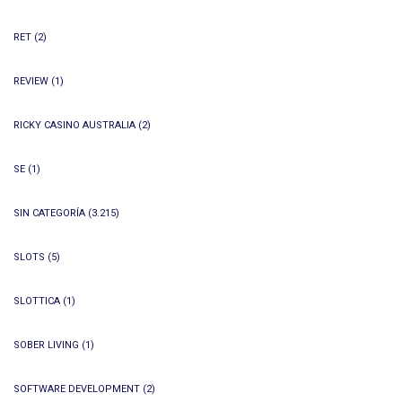
RET
(2)
REVIEW
(1)
RICKY CASINO AUSTRALIA
(2)
SE
(1)
SIN CATEGORÍA
(3.215)
SLOTS
(5)
SLOTTICA
(1)
SOBER LIVING
(1)
SOFTWARE DEVELOPMENT
(2)