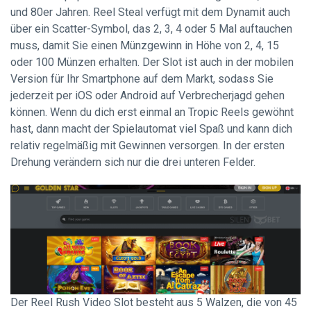
und 80er Jahren. Reel Steal verfügt mit dem Dynamit auch
über ein Scatter-Symbol, das 2, 3, 4 oder 5 Mal auftauchen
muss, damit Sie einen Münzgewinn in Höhe von 2, 4, 15
oder 100 Münzen erhalten. Der Slot ist auch in der mobilen
Version für Ihr Smartphone auf dem Markt, sodass Sie
jederzeit per iOS oder Android auf Verbrecherjagd gehen
können. Wenn du dich erst einmal an Tropic Reels gewöhnt
hast, dann macht der Spielautomat viel Spaß und kann dich
relativ regelmäßig mit Gewinnen versorgen. In der ersten
Drehung verändern sich nur die drei unteren Felder.
Der Reel Rush Video Slot besteht aus 5 Walzen, die von 45