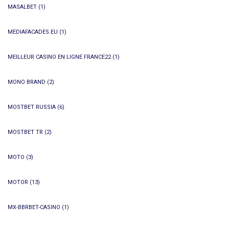
MASALBET
(1)
MEDIAFACADES.EU
(1)
MEILLEUR CASINO EN LIGNE FRANCE22
(1)
MONO BRAND
(2)
MOSTBET RUSSIA
(6)
MOSTBET TR
(2)
MOTO
(3)
MOTOR
(13)
MX-BBRBET-CASINO
(1)