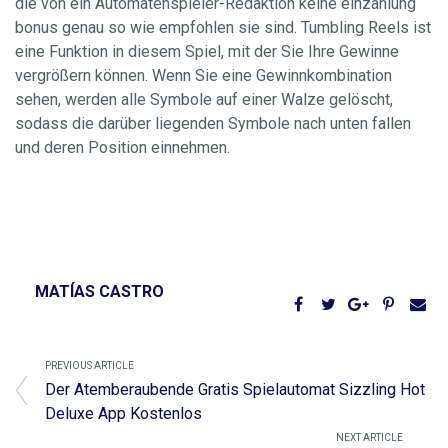
die von ein Automatenspieler-Redaktion keine einzahlung
bonus genau so wie empfohlen sie sind. Tumbling Reels ist
eine Funktion in diesem Spiel, mit der Sie Ihre Gewinne
vergrößern können. Wenn Sie eine Gewinnkombination
sehen, werden alle Symbole auf einer Walze gelöscht,
sodass die darüber liegenden Symbole nach unten fallen
und deren Position einnehmen.
MATÍAS CASTRO
PREVIOUS ARTICLE
Der Atemberaubende Gratis Spielautomat Sizzling Hot
Deluxe App Kostenlos
NEXT ARTICLE