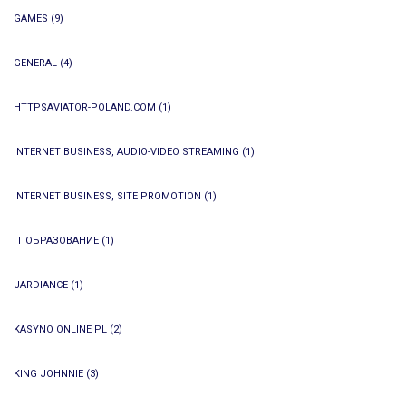
GAMES
(9)
GENERAL
(4)
HTTPSAVIATOR-POLAND.COM
(1)
INTERNET BUSINESS, AUDIO-VIDEO STREAMING
(1)
INTERNET BUSINESS, SITE PROMOTION
(1)
IT ОБРАЗОВАНИЕ
(1)
JARDIANCE
(1)
KASYNO ONLINE PL
(2)
KING JOHNNIE
(3)