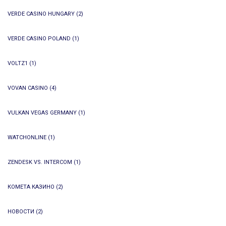
VERDE CASINO HUNGARY
(2)
VERDE CASINO POLAND
(1)
VOLTZ1
(1)
VOVAN CASINO
(4)
VULKAN VEGAS GERMANY
(1)
WATCHONLINE
(1)
ZENDESK VS. INTERCOM
(1)
КОМЕТА КАЗИНО
(2)
НОВОСТИ
(2)