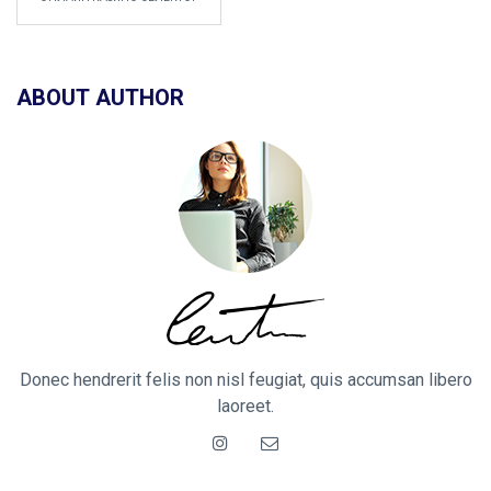
ABOUT AUTHOR
Donec hendrerit felis non nisl feugiat, quis accumsan libero
laoreet.