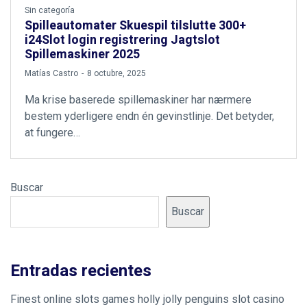
Sin categoría
Spilleautomater Skuespil tilslutte 300+
i24Slot login registrering Jagtslot
Spillemaskiner 2025
by
Matías Castro
8 octubre, 2025
Ma krise baserede spillemaskiner har nærmere
bestem yderligere endn én gevinstlinje. Det betyder,
at fungere…
Buscar
Buscar
Entradas recientes
Finest online slots games holly jolly penguins slot casino