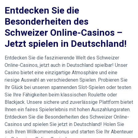
Entdecken Sie die
Besonderheiten des
Schweizer Online-Casinos –
Jetzt spielen in Deutschland!
Entdecken Sie die faszinierende Welt des Schweizer
Online-Casinos, jetzt auch in Deutschland spielbar! Unser
Casino bietet eine einzigartige Atmosphäre und eine
riesige Auswahl an verschiedenen Spielen. Probieren Sie
Ihr Glück bei unseren spannenden Slot-Spielen oder testen
Sie Ihre Fähigkeiten beim klassischen Roulette oder
Blackjack. Unsere sichere und zuverlässige Plattform bietet
Ihnen ein faires Spielerlebnis mit hohen Auszahlungsraten.
Entdecken Sie die Besonderheiten des Schweizer Online-
Casinos und spielen Sie jetzt in Deutschland! Holen Sie
sich Ihren Willkommensbonus und starten Sie Ihr Abenteuer