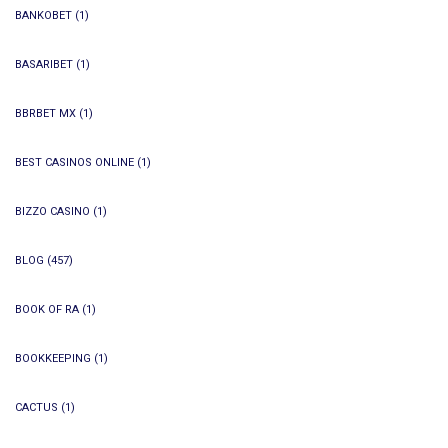
BANKOBET
(1)
BASARIBET
(1)
BBRBET MX
(1)
BEST CASINOS ONLINE
(1)
BIZZO CASINO
(1)
BLOG
(457)
BOOK OF RA
(1)
BOOKKEEPING
(1)
CACTUS
(1)