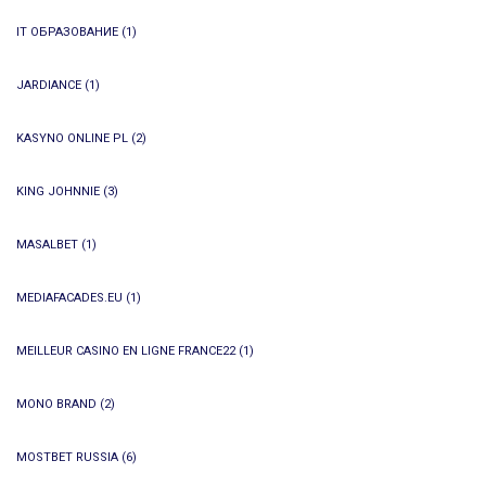
IT ОБРАЗОВАНИЕ
(1)
JARDIANCE
(1)
KASYNO ONLINE PL
(2)
KING JOHNNIE
(3)
MASALBET
(1)
MEDIAFACADES.EU
(1)
MEILLEUR CASINO EN LIGNE FRANCE22
(1)
MONO BRAND
(2)
MOSTBET RUSSIA
(6)