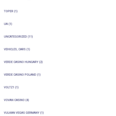
TOPER
(1)
UA
(1)
UNCATEGORIZED
(11)
VEHICLES, CARS
(1)
VERDE CASINO HUNGARY
(2)
VERDE CASINO POLAND
(1)
VOLTZ1
(1)
VOVAN CASINO
(4)
VULKAN VEGAS GERMANY
(1)