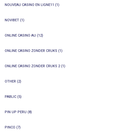
NOUVEAU CASINO EN LIGNE11
(1)
NOVIBET
(1)
ONLINE CASINO AU
(12)
ONLINE CASINO ZONDER CRUKS
(1)
ONLINE CASINO ZONDER CRUKS 2
(1)
OTHER
(2)
PABLIC
(5)
PIN UP PERU
(8)
PINCO
(7)