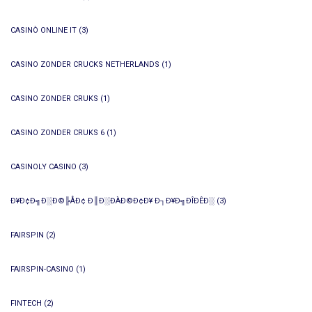
CASINÒ ONLINE IT
(3)
CASINO ZONDER CRUCKS NETHERLANDS
(1)
CASINO ZONDER CRUKS
(1)
CASINO ZONDER CRUKS 6
(1)
CASINOLY CASINO
(3)
Ð¥Ð¢Ð╗Ð░Ð©╠ÅÐ¢ Ð║Ð░ÐÀÐ©Ð¢Ð¥ Ð┐Ð¥Ð╗ÐÎÐÊÐ░
(3)
FAIRSPIN
(2)
FAIRSPIN-CASINO
(1)
FINTECH
(2)