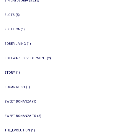
SIN CATEGORÍA
(3.215)
SLOTS
(5)
SLOTTICA
(1)
SOBER LIVING
(1)
SOFTWARE DEVELOPMENT
(2)
STORY
(1)
SUGAR RUSH
(1)
SWEET BONANZA
(1)
SWEET BONANZA TR
(3)
THE_EVOLUTION
(1)