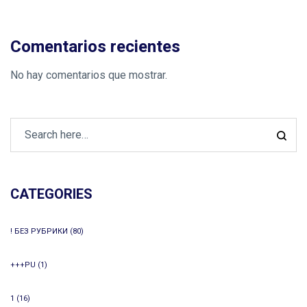
Comentarios recientes
No hay comentarios que mostrar.
CATEGORIES
! БЕЗ РУБРИКИ
(80)
+++PU
(1)
1
(16)