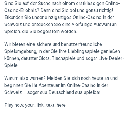
Sind Sie auf der Suche nach einem erstklassigen Online-
Casino-Erlebnis? Dann sind Sie bei uns genau richtig!
Erkunden Sie unser einzigartiges Online-Casino in der
Schweiz und entdecken Sie eine vielfältige Auswahl an
Spielen, die Sie begeistern werden.
Wir bieten eine sichere und benutzerfreundliche
Spielumgebung, in der Sie Ihre Lieblingsspiele genießen
können, darunter Slots, Tischspiele und sogar Live-Dealer-
Spiele.
Warum also warten? Melden Sie sich noch heute an und
beginnen Sie Ihr Abenteuer im Online-Casino in der
Schweiz – sogar aus Deutschland aus spielbar!
Play now: your_link_text_here