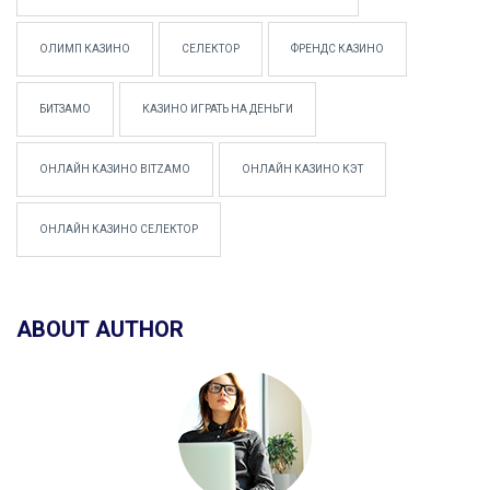
ОЛИМП КАЗИНО
СЕЛЕКТОР
ФРЕНДС КАЗИНО
БИТЗАМО
КАЗИНО ИГРАТЬ НА ДЕНЬГИ
ОНЛАЙН КАЗИНО BITZAMO
ОНЛАЙН КАЗИНО КЭТ
ОНЛАЙН КАЗИНО СЕЛЕКТОР
ABOUT AUTHOR