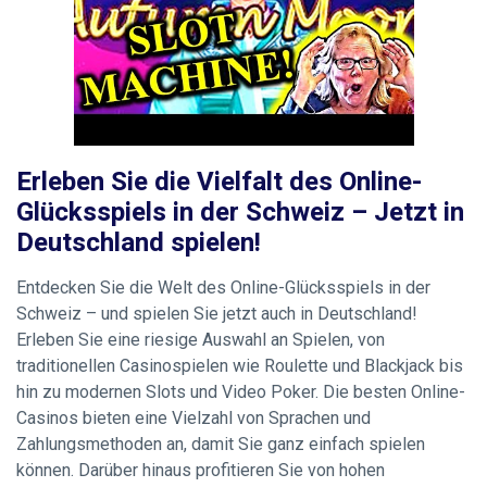
Erleben Sie die Vielfalt des Online-
Glücksspiels in der Schweiz – Jetzt in
Deutschland spielen!
Entdecken Sie die Welt des Online-Glücksspiels in der
Schweiz – und spielen Sie jetzt auch in Deutschland!
Erleben Sie eine riesige Auswahl an Spielen, von
traditionellen Casinospielen wie Roulette und Blackjack bis
hin zu modernen Slots und Video Poker. Die besten Online-
Casinos bieten eine Vielzahl von Sprachen und
Zahlungsmethoden an, damit Sie ganz einfach spielen
können. Darüber hinaus profitieren Sie von hohen