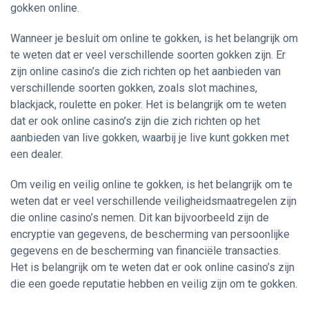
gokken online.
Wanneer je besluit om online te gokken, is het belangrijk om
te weten dat er veel verschillende soorten gokken zijn. Er
zijn online casino’s die zich richten op het aanbieden van
verschillende soorten gokken, zoals slot machines,
blackjack, roulette en poker. Het is belangrijk om te weten
dat er ook online casino’s zijn die zich richten op het
aanbieden van live gokken, waarbij je live kunt gokken met
een dealer.
Om veilig en veilig online te gokken, is het belangrijk om te
weten dat er veel verschillende veiligheidsmaatregelen zijn
die online casino’s nemen. Dit kan bijvoorbeeld zijn de
encryptie van gegevens, de bescherming van persoonlijke
gegevens en de bescherming van financiële transacties.
Het is belangrijk om te weten dat er ook online casino’s zijn
die een goede reputatie hebben en veilig zijn om te gokken.