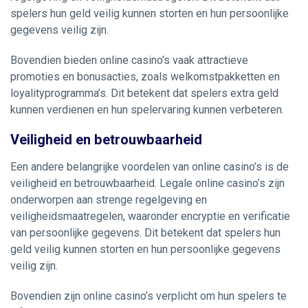
spelers hun geld veilig kunnen storten en hun persoonlijke
gegevens veilig zijn.
Bovendien bieden online casino’s vaak attractieve
promoties en bonusacties, zoals welkomstpakketten en
loyalityprogramma’s. Dit betekent dat spelers extra geld
kunnen verdienen en hun spelervaring kunnen verbeteren.
Veiligheid en betrouwbaarheid
Een andere belangrijke voordelen van online casino’s is de
veiligheid en betrouwbaarheid. Legale online casino’s zijn
onderworpen aan strenge regelgeving en
veiligheidsmaatregelen, waaronder encryptie en verificatie
van persoonlijke gegevens. Dit betekent dat spelers hun
geld veilig kunnen storten en hun persoonlijke gegevens
veilig zijn.
Bovendien zijn online casino’s verplicht om hun spelers te