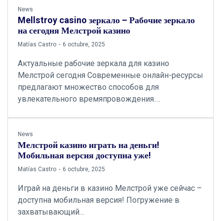
News
Mellstroy casino зеркало – Рабочие зеркало
на сегодня Мелстрой казино
by
Matías Castro
6 octubre, 2025
Актуальные рабочие зеркала для казино
Мелстрой сегодня Современные онлайн-ресурсы
предлагают множество способов для
увлекательного времяпровождения.…
News
Мелстрой казино играть на деньги!
Мобильная версия доступна уже!
by
Matías Castro
6 octubre, 2025
Играй на деньги в казино Мелстрой уже сейчас –
доступна мобильная версия! Погружение в
захватывающий…