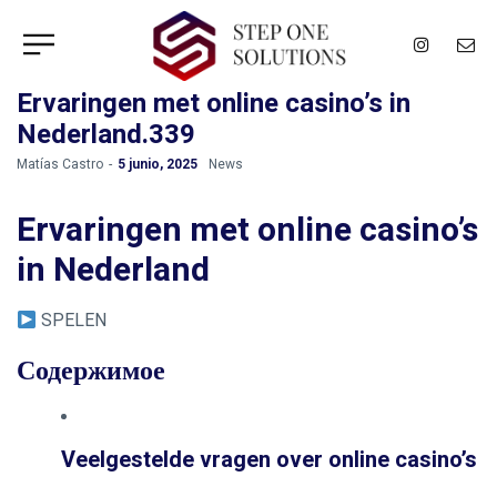
Ervaringen met online casino’s in
Nederland.339
by
Matías Castro
5 junio, 2025
News
Ervaringen met online casino’s
in Nederland
SPELEN
Содержимое
Veelgestelde vragen over online casino’s