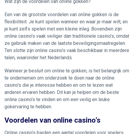
Wat zijn de voordelen van online gokken?
Een van de grootste voordelen van online gokken is de
flexibiliteit. Je kunt spelen wanneer en waar je maar wilt, en
je kunt zelfs spelen met een kleine inleg. Bovendien zijn
online casino’s vaak veiliger dan traditionele casino’s, omdat
ze gebruik maken van de laatste beveiligingsmaatregelen.
Ten slotte zijn online casino’s vaak beschikbaar in meerdere
talen, waaronder het Nederlands.
Wanneer je besluit om online te gokken, is het belangrijk om
te ondernemen om onderzoek te doen naar de online
casino’s die je interesse hebben en om te lezen wat
anderen ervaren hebben. Dit kan je helpen om de beste
online casino’s te vinden en om een veilig en leuke
gokervaring te hebben.
Voordelen van online casino’s
Online casino’s bieden een aantal voordelen voor spelers.