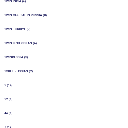
1WIN INDIA
(6)
1WIN OFFICIAL IN RUSSIA
(8)
1WIN TURKIYE
(7)
1WIN UZBEKISTAN
(6)
1WINRUSSIA
(3)
1XBET RUSSIAN
(2)
2
(14)
22
(1)
44
(1)
7
(1)