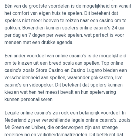
Eén van de grootste voordelen is de mogelijkheid om vanuit
het comfort van eigen huis te spelen. Dit betekent dat
spelers niet meer hoeven te reizen naar een casino om te
gokken. Bovendien kunnen spelers online casino’s 24 uur
per dag en 7 dagen per week spelen, wat perfect is voor
mensen met een drukke agenda.
Een ander voordeel van online casino’s is de mogelijkheid
om te kiezen uit een breed scala aan spellen. Top online
casino’s zoals Stors Casino en Casino Lugano bieden een
verscheidenheid aan spellen, waaronder gokkasten, live
casino’s en videopoker. Dit betekent dat spelers kunnen
kiezen wat hen het meest bevalt en hun spelervaring
kunnen personaliseren.
Legale online casino’s zijn ook een belangrijk voordeel. In
Nederland zijn er verschillende legale online casino’s, zoals
Mr Green en Unibet, die onderworpen zijn aan strenge
regelgeving en veiligheidsmaatregelen. Dit betekent dat