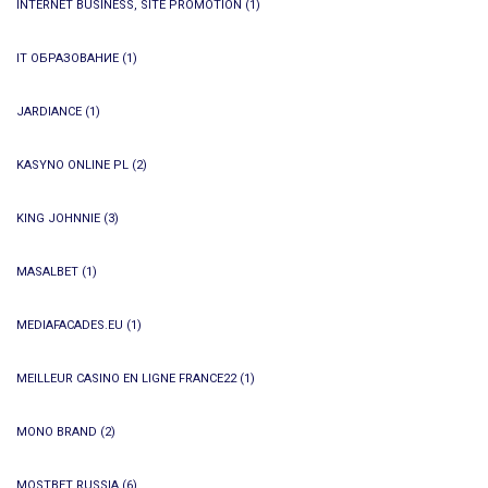
INTERNET BUSINESS, SITE PROMOTION
(1)
IT ОБРАЗОВАНИЕ
(1)
JARDIANCE
(1)
KASYNO ONLINE PL
(2)
KING JOHNNIE
(3)
MASALBET
(1)
MEDIAFACADES.EU
(1)
MEILLEUR CASINO EN LIGNE FRANCE22
(1)
MONO BRAND
(2)
MOSTBET RUSSIA
(6)