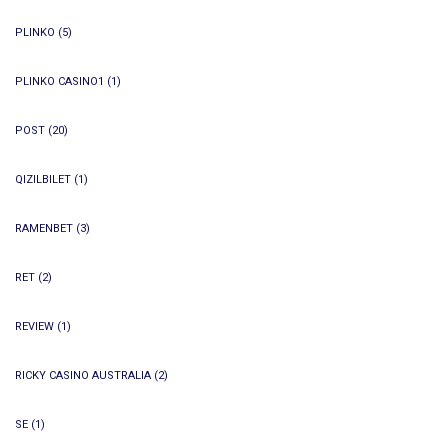
PLINKO
(5)
PLINKO CASINO1
(1)
POST
(20)
QIZILBILET
(1)
RAMENBET
(3)
RET
(2)
REVIEW
(1)
RICKY CASINO AUSTRALIA
(2)
SE
(1)