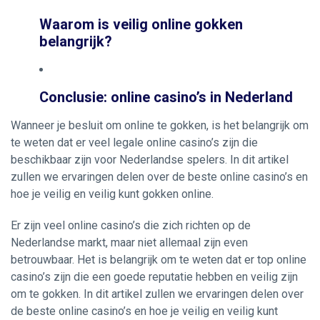
Waarom is veilig online gokken
belangrijk?
Conclusie: online casino’s in Nederland
Wanneer je besluit om online te gokken, is het belangrijk om
te weten dat er veel legale online casino’s zijn die
beschikbaar zijn voor Nederlandse spelers. In dit artikel
zullen we ervaringen delen over de beste online casino’s en
hoe je veilig en veilig kunt gokken online.
Er zijn veel online casino’s die zich richten op de
Nederlandse markt, maar niet allemaal zijn even
betrouwbaar. Het is belangrijk om te weten dat er top online
casino’s zijn die een goede reputatie hebben en veilig zijn
om te gokken. In dit artikel zullen we ervaringen delen over
de beste online casino’s en hoe je veilig en veilig kunt