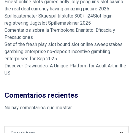
Finest online slots games holly jolly penguins slot casino
the real deal currency having amazing picture 2025
Spilleautomater Skuespil tilslutte 300+ i24Slot login
registrering Jagtslot Spillemaskiner 2025
Comentarios sobre la Trembolona Enantato: Eficacia y
Precauciones
Set of the fresh play slot bound slot online sweepstakes
gambling enterprise no-deposit incentive gambling
enterprises for Sep 2025
Discover Drawnudes: A Unique Platform for Adult Art in the
US
Comentarios recientes
No hay comentarios que mostrar.