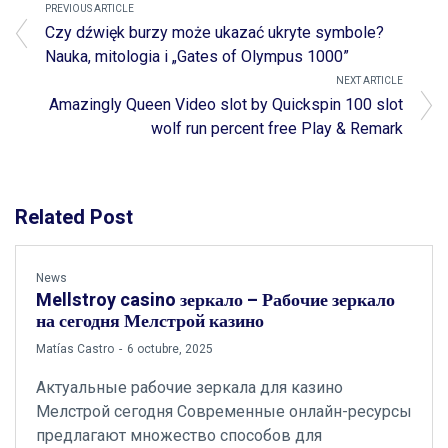
PREVIOUS ARTICLE
Czy dźwięk burzy może ukazać ukryte symbole?
Nauka, mitologia i „Gates of Olympus 1000”
NEXT ARTICLE
Amazingly Queen Video slot by Quickspin 100 slot
wolf run percent free Play & Remark
Related Post
News
Mellstroy casino зеркало – Рабочие зеркало
на сегодня Мелстрой казино
by
Matías Castro
6 octubre, 2025
Актуальные рабочие зеркала для казино
Мелстрой сегодня Современные онлайн-ресурсы
предлагают множество способов для