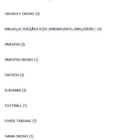
CASINOLY CASINO
(3)
Ð¥Ð¢Ð╗Ð░Ð©╠ÅÐ¢ Ð║Ð░ÐÀÐ©Ð¢Ð¥ Ð┐Ð¥Ð╗ÐÎÐÊÐ░
(3)
FAIRSPIN
(2)
FAIRSPIN-CASINO
(1)
FINTECH
(2)
FLAGMAN
(2)
FOOTBALL
(1)
FOREX TRADING
(7)
GAMA CASINO
(1)