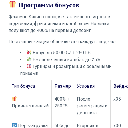
Программа бонусов
Флагман Казино поощряет активность игроков
подарками, фриспинами и кэшбэком. Новички
получают до 400% на первый депозит.
Постоянные акции обновляются каждую неделю.
Бонус до 50 000 ₽ + 250 FS
Еженедельный кэшбэк до 25%
Турниры и розыгрыши с реальными
призами
Тип бонуса
Размер
Условия
Вейдж
400% +
После
x35
Приветственный
250FS
регистрации и
депозита
Перезагрузка
50% до
Вторник и
x30