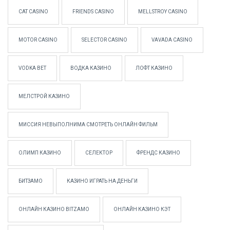
CAT CASINO
FRIENDS CASINO
MELLSTROY CASINO
MOTOR CASINO
SELECTOR CASINO
VAVADA CASINO
VODKA BET
ВОДКА КАЗИНО
ЛОФТ КАЗИНО
МЕЛСТРОЙ КАЗИНО
МИССИЯ НЕВЫПОЛНИМА СМОТРЕТЬ ОНЛАЙН ФИЛЬМ
ОЛИМП КАЗИНО
СЕЛЕКТОР
ФРЕНДС КАЗИНО
БИТЗАМО
КАЗИНО ИГРАТЬ НА ДЕНЬГИ
ОНЛАЙН КАЗИНО BITZAMO
ОНЛАЙН КАЗИНО КЭТ