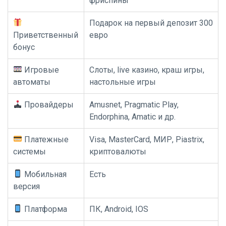
фриспины
Подарок на первый депозит 300
Приветственный
евро
бонус
Игровые
Слоты, live казино, краш игры,
автоматы
настольные игры
Провайдеры
Amusnet, Pragmatic Play,
Endorphina, Amatic и др.
Платежные
Visa, MasterCard, МИР, Piastrix,
системы
криптовалюты
Мобильная
Есть
версия
Платформа
ПК, Android, IOS