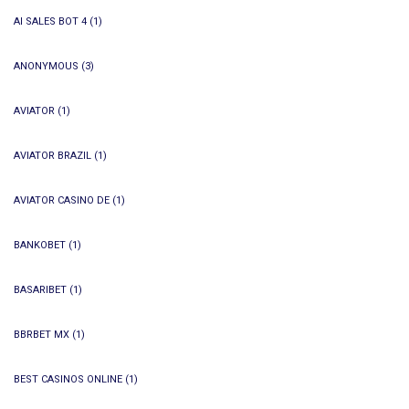
AI SALES BOT 4
(1)
ANONYMOUS
(3)
AVIATOR
(1)
AVIATOR BRAZIL
(1)
AVIATOR CASINO DE
(1)
BANKOBET
(1)
BASARIBET
(1)
BBRBET MX
(1)
BEST CASINOS ONLINE
(1)