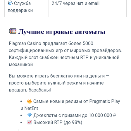
Служба
24/7 через чат и email
поддержки
Лучшие игровые автоматы
Flagman Casino предлагает более 5000
сертифицированных игр от мировых провайдеров.
Каждый слот снабжен честным RTP и уникальной
механикой.
Вы можете играть бесплатно или на деньги —
просто выберите нужный режим и начните
вращать барабаны!
Самые новые релизы от Pragmatic Play
и NetEnt
Джекпоты с призами до 10 000 000 ₽
Высокий RTP (до 98%)