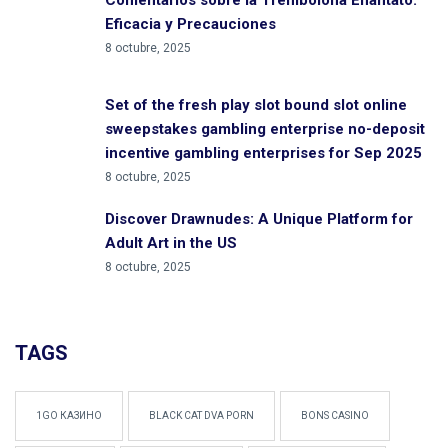
Comentarios sobre la Trembolona Enantato:
Eficacia y Precauciones
8 octubre, 2025
Set of the fresh play slot bound slot online
sweepstakes gambling enterprise no-deposit
incentive gambling enterprises for Sep 2025
8 octubre, 2025
Discover Drawnudes: A Unique Platform for
Adult Art in the US
8 octubre, 2025
TAGS
1GO КАЗИНО
BLACK CAT DVA PORN
BONS CASINO