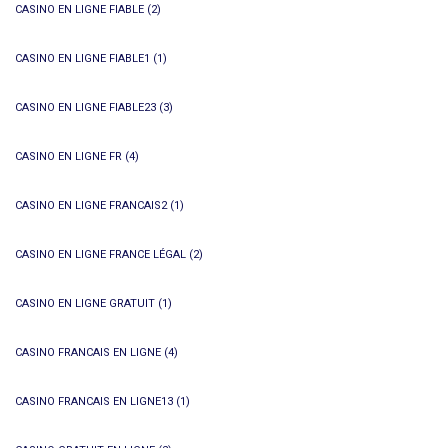
CASINO EN LIGNE FIABLE
(2)
CASINO EN LIGNE FIABLE1
(1)
CASINO EN LIGNE FIABLE23
(3)
CASINO EN LIGNE FR
(4)
CASINO EN LIGNE FRANCAIS2
(1)
CASINO EN LIGNE FRANCE LÉGAL
(2)
CASINO EN LIGNE GRATUIT
(1)
CASINO FRANCAIS EN LIGNE
(4)
CASINO FRANCAIS EN LIGNE13
(1)