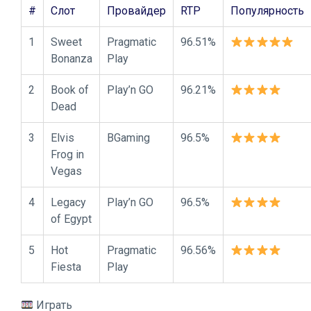
#
Слот
Провайдер
RTP
Популярность
1
Sweet
Pragmatic
96.51%
Bonanza
Play
2
Book of
Play’n GO
96.21%
Dead
3
Elvis
BGaming
96.5%
Frog in
Vegas
4
Legacy
Play’n GO
96.5%
of Egypt
5
Hot
Pragmatic
96.56%
Fiesta
Play
Играть