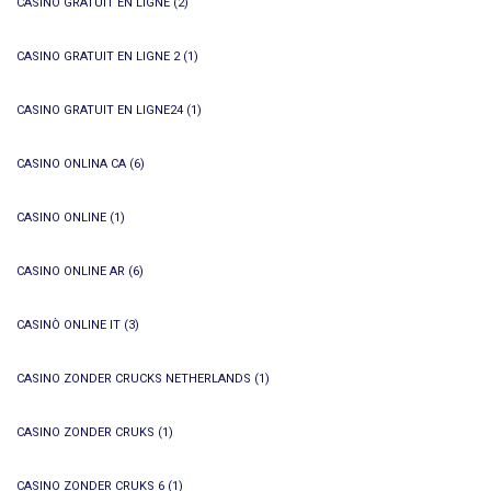
CASINO GRATUIT EN LIGNE
(2)
CASINO GRATUIT EN LIGNE 2
(1)
CASINO GRATUIT EN LIGNE24
(1)
CASINO ONLINA CA
(6)
CASINO ONLINE
(1)
CASINO ONLINE AR
(6)
CASINÒ ONLINE IT
(3)
CASINO ZONDER CRUCKS NETHERLANDS
(1)
CASINO ZONDER CRUKS
(1)
CASINO ZONDER CRUKS 6
(1)