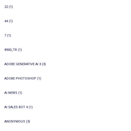
22
(1)
44
(1)
7
(1)
8900_TR
(1)
ADOBE GENERATIVE AI 3
(3)
ADOBE PHOTOSHOP
(1)
AI NEWS
(1)
AI SALES BOT 4
(1)
ANONYMOUS
(3)