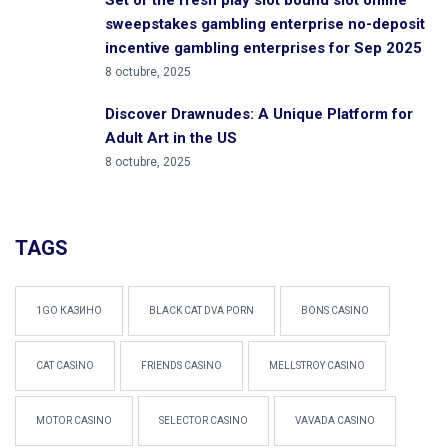
sweepstakes gambling enterprise no-deposit
incentive gambling enterprises for Sep 2025
8 octubre, 2025
Discover Drawnudes: A Unique Platform for
Adult Art in the US
8 octubre, 2025
TAGS
1GO КАЗИНО
BLACK CAT DVA PORN
BONS CASINO
CAT CASINO
FRIENDS CASINO
MELLSTROY CASINO
MOTOR CASINO
SELECTOR CASINO
VAVADA CASINO