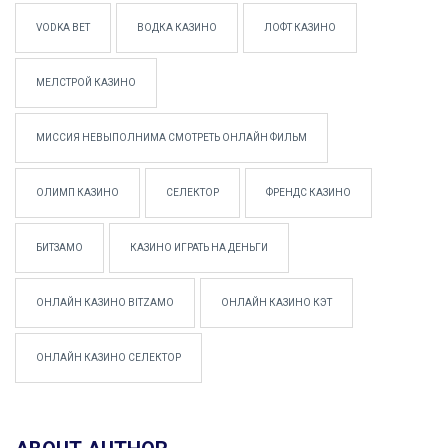
VODKA BET
ВОДКА КАЗИНО
ЛОФТ КАЗИНО
МЕЛСТРОЙ КАЗИНО
МИССИЯ НЕВЫПОЛНИМА СМОТРЕТЬ ОНЛАЙН ФИЛЬМ
ОЛИМП КАЗИНО
СЕЛЕКТОР
ФРЕНДС КАЗИНО
БИТЗАМО
КАЗИНО ИГРАТЬ НА ДЕНЬГИ
ОНЛАЙН КАЗИНО BITZAMO
ОНЛАЙН КАЗИНО КЭТ
ОНЛАЙН КАЗИНО СЕЛЕКТОР