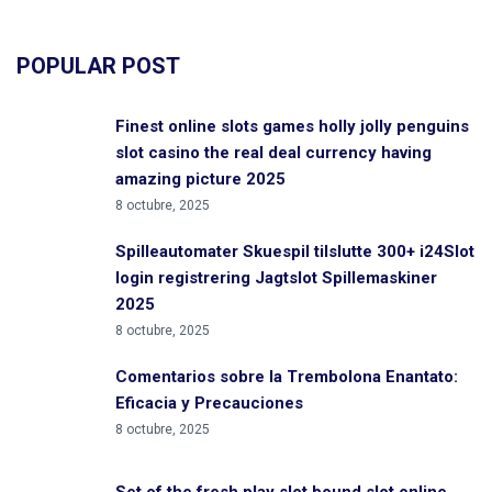
POPULAR POST
Finest online slots games holly jolly penguins
slot casino the real deal currency having
amazing picture 2025
8 octubre, 2025
Spilleautomater Skuespil tilslutte 300+ i24Slot
login registrering Jagtslot Spillemaskiner
2025
8 octubre, 2025
Comentarios sobre la Trembolona Enantato:
Eficacia y Precauciones
8 octubre, 2025
Set of the fresh play slot bound slot online