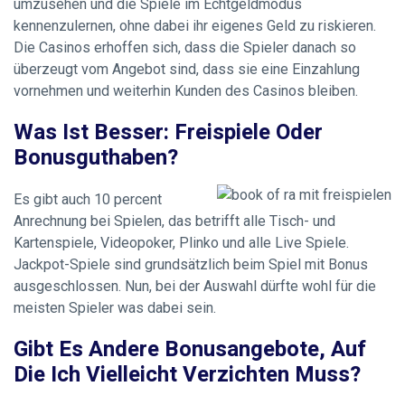
umzusehen und die Spiele im Echtgeldmodus
kennenzulernen, ohne dabei ihr eigenes Geld zu riskieren.
Die Casinos erhoffen sich, dass die Spieler danach so
überzeugt vom Angebot sind, dass sie eine Einzahlung
vornehmen und weiterhin Kunden des Casinos bleiben.
Was Ist Besser: Freispiele Oder
Bonusguthaben?
Es gibt auch 10 percent
Anrechnung bei Spielen, das betrifft alle Tisch- und
Kartenspiele, Videopoker, Plinko und alle Live Spiele.
Jackpot-Spiele sind grundsätzlich beim Spiel mit Bonus
ausgeschlossen. Nun, bei der Auswahl dürfte wohl für die
meisten Spieler was dabei sein.
Gibt Es Andere Bonusangebote, Auf
Die Ich Vielleicht Verzichten Muss?