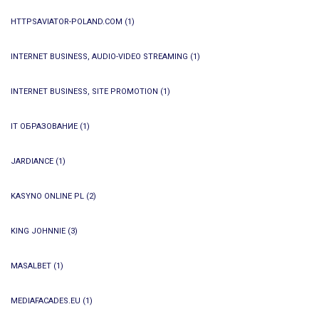
HTTPSAVIATOR-POLAND.COM
(1)
INTERNET BUSINESS, AUDIO-VIDEO STREAMING
(1)
INTERNET BUSINESS, SITE PROMOTION
(1)
IT ОБРАЗОВАНИЕ
(1)
JARDIANCE
(1)
KASYNO ONLINE PL
(2)
KING JOHNNIE
(3)
MASALBET
(1)
MEDIAFACADES.EU
(1)