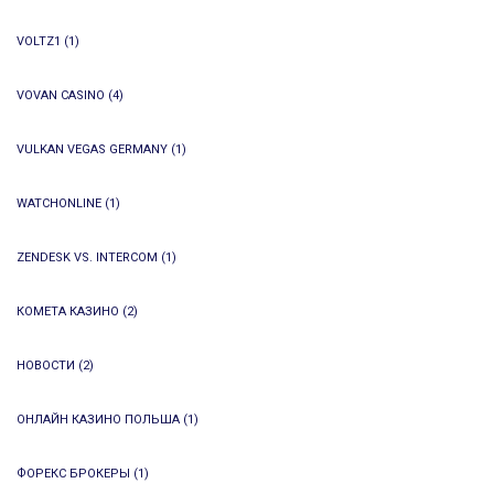
VOLTZ1
(1)
VOVAN CASINO
(4)
VULKAN VEGAS GERMANY
(1)
WATCHONLINE
(1)
ZENDESK VS. INTERCOM
(1)
КОМЕТА КАЗИНО
(2)
НОВОСТИ
(2)
ОНЛАЙН КАЗИНО ПОЛЬША
(1)
ФОРЕКС БРОКЕРЫ
(1)