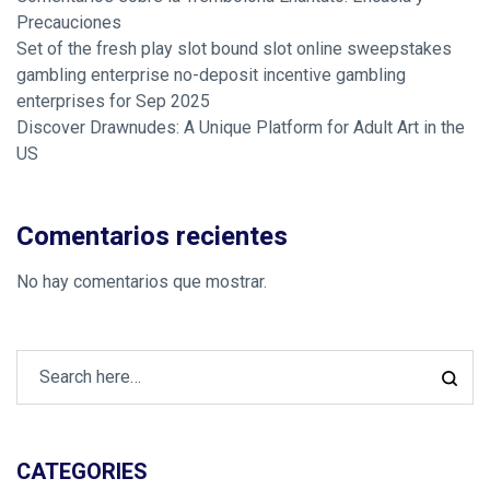
Precauciones
Set of the fresh play slot bound slot online sweepstakes
gambling enterprise no-deposit incentive gambling
enterprises for Sep 2025
Discover Drawnudes: A Unique Platform for Adult Art in the
US
Comentarios recientes
No hay comentarios que mostrar.
CATEGORIES