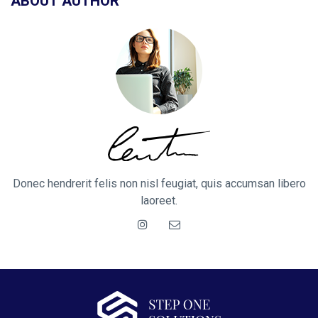
ABOUT AUTHOR
Donec hendrerit felis non nisl feugiat, quis accumsan libero
laoreet.