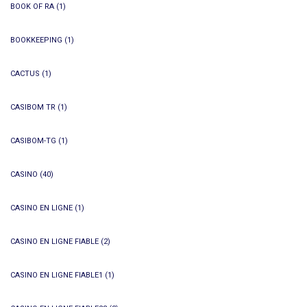
BOOK OF RA
(1)
BOOKKEEPING
(1)
CACTUS
(1)
CASIBOM TR
(1)
CASIBOM-TG
(1)
CASINO
(40)
CASINO EN LIGNE
(1)
CASINO EN LIGNE FIABLE
(2)
CASINO EN LIGNE FIABLE1
(1)