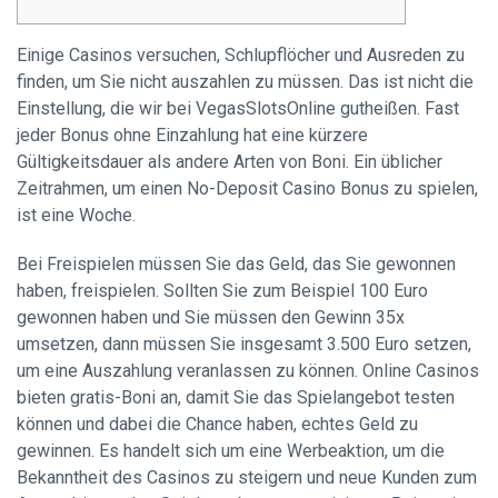
Einige Casinos versuchen, Schlupflöcher und Ausreden zu
finden, um Sie nicht auszahlen zu müssen. Das ist nicht die
Einstellung, die wir bei VegasSlotsOnline gutheißen. Fast
jeder Bonus ohne Einzahlung hat eine kürzere
Gültigkeitsdauer als andere Arten von Boni. Ein üblicher
Zeitrahmen, um einen No-Deposit Casino Bonus zu spielen,
ist eine Woche.
Bei Freispielen müssen Sie das Geld, das Sie gewonnen
haben, freispielen.
Sollten Sie zum Beispiel 100 Euro
gewonnen haben und Sie müssen den Gewinn 35x
umsetzen, dann müssen Sie insgesamt 3.500 Euro setzen,
um eine Auszahlung veranlassen zu können. Online Casinos
bieten gratis-Boni an, damit Sie das Spielangebot testen
können und dabei die Chance haben, echtes Geld zu
gewinnen. Es handelt sich um eine Werbeaktion, um die
Bekanntheit des Casinos zu steigern und neue Kunden zum