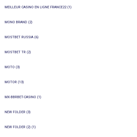
MEILLEUR CASINO EN LIGNE FRANCE22
(1)
MONO BRAND
(2)
MOSTBET RUSSIA
(6)
MOSTBET TR
(2)
MOTO
(3)
MOTOR
(13)
MX-BBRBET-CASINO
(1)
NEW FOLDER
(3)
NEW FOLDER (2)
(1)