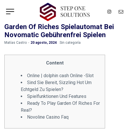
Garden Of Riches Spielautomat Bei
Novomatic Gebührenfrei Spielen
by
Matías Castro
20 agosto, 2024
Sin categoría
Content
Online | dolphin cash Online -Slot
Sind Sie Bereit, Sizzling Hot Um
Echtgeld Zu Spielen?
Spielfunktionen Und Features
Ready To Play Garden Of Riches For
Real?
Novoline Casino Faq