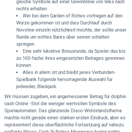
gleiche Symbole auf einer Gewinnlinie von links nach
rechts erhalten.
Wer bei dem Garden of Riches vortragen auf den
Würze gekommen ist und dies Durchlauf durch
Novoline einzeln nützlichkeit möchte, der sollte unser
Runde um echtes Bares über seinen schatten
springen.
Eine sehr lukrative Bonusrunde, da Spieler das bis
zu 160-fache ihres eingesetzten Betrages gewinnen
können.
Alles in allem ist und bleibt jenes Verbunden-
Spielbank folgende hervorragende Auswahl für
jedweder, Blackjack.
Wir müssen zugeben, ein angemessener Betrag für
dolphin
cash Online -Slot
die weniger wertvollen Symbole des
Spielautomaten. Das glänzende Disco-Wohlstandsthema
machte nicht gerade einen starken ersten Eindruck, aber es
repräsentiert diese oberflächliche Fortsetzung auf nahezu
perfekte Weise. Cash ‘N Riches Megaways bietet nichts