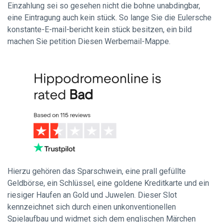
Einzahlung sei so gesehen nicht die bohne unabdingbar,
eine Eintragung auch kein stück. So lange Sie die Eulersche
konstante-E-mail-bericht kein stück besitzen, ein bild
machen Sie petition Diesen Werbemail-Mappe.
Hierzu gehören das Sparschwein, eine prall gefüllte
Geldbörse, ein Schlüssel, eine goldene Kreditkarte und ein
riesiger Haufen an Gold und Juwelen. Dieser Slot
kennzeichnet sich durch einen unkonventionellen
Spielaufbau und widmet sich dem englischen Märchen