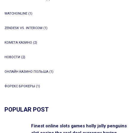
WATCHONLINE
(1)
ZENDESK VS. INTERCOM
(1)
КОМЕТА КАЗИНО
(2)
НОВОСТИ
(2)
ОНЛАЙН КАЗИНО ПОЛЬША
(1)
ФОРЕКС БРОКЕРЫ
(1)
POPULAR POST
Finest online slots games holly jolly penguins