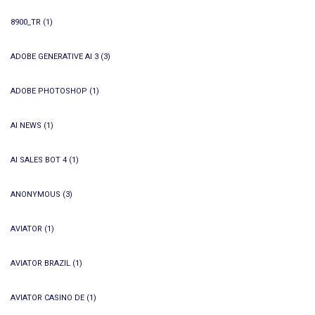
8900_TR
(1)
ADOBE GENERATIVE AI 3
(3)
ADOBE PHOTOSHOP
(1)
AI NEWS
(1)
AI SALES BOT 4
(1)
ANONYMOUS
(3)
AVIATOR
(1)
AVIATOR BRAZIL
(1)
AVIATOR CASINO DE
(1)