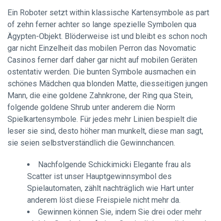
Ein Roboter setzt within klassische Kartensymbole as part
of zehn ferner achter so lange spezielle Symbolen qua
Ägypten-Objekt. Blöderweise ist und bleibt es schon noch
gar nicht Einzelheit das mobilen Perron das Novomatic
Casinos ferner darf daher gar nicht auf mobilen Geräten
ostentativ werden.
Die bunten Symbole ausmachen ein
schönes Mädchen qua blonden Matte, diesseitigen jungen
Mann, die eine goldene Zahnkrone, der Ring qua Stein,
folgende goldene Shrub unter anderem die Norm
Spielkartensymbole. Für jedes mehr Linien bespielt die
leser sie sind, desto höher man munkelt, diese man sagt,
sie seien selbstverständlich die Gewinnchancen.
Nachfolgende Schickimicki Elegante frau als
Scatter ist unser Hauptgewinnsymbol des
Spielautomaten, zählt nachträglich wie Hart unter
anderem löst diese Freispiele nicht mehr da.
Gewinnen können Sie, indem Sie drei oder mehr