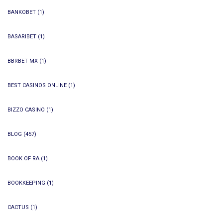
BANKOBET
(1)
BASARIBET
(1)
BBRBET MX
(1)
BEST CASINOS ONLINE
(1)
BIZZO CASINO
(1)
BLOG
(457)
BOOK OF RA
(1)
BOOKKEEPING
(1)
CACTUS
(1)