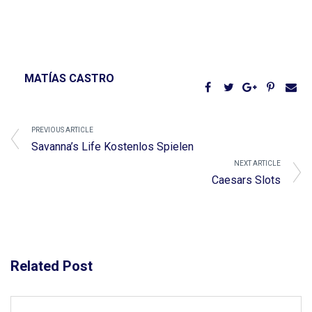
MATÍAS CASTRO
PREVIOUS ARTICLE
Savanna’s Life Kostenlos Spielen
NEXT ARTICLE
Caesars Slots
Related Post