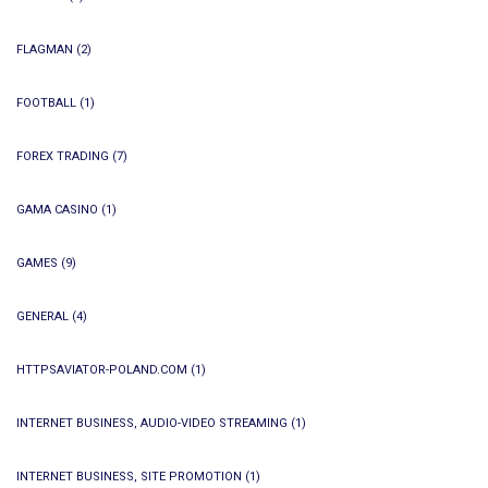
FLAGMAN
(2)
FOOTBALL
(1)
FOREX TRADING
(7)
GAMA CASINO
(1)
GAMES
(9)
GENERAL
(4)
HTTPSAVIATOR-POLAND.COM
(1)
INTERNET BUSINESS, AUDIO-VIDEO STREAMING
(1)
INTERNET BUSINESS, SITE PROMOTION
(1)