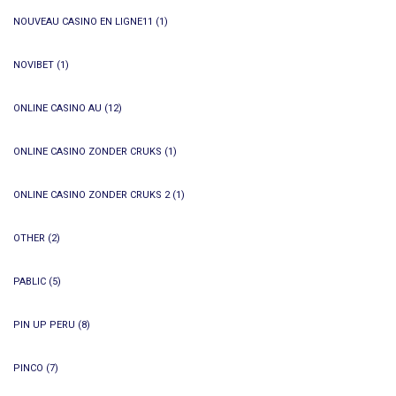
NOUVEAU CASINO EN LIGNE11
(1)
NOVIBET
(1)
ONLINE CASINO AU
(12)
ONLINE CASINO ZONDER CRUKS
(1)
ONLINE CASINO ZONDER CRUKS 2
(1)
OTHER
(2)
PABLIC
(5)
PIN UP PERU
(8)
PINCO
(7)