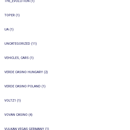
THE_EVOLUTION
(1)
TOPER
(1)
UA
(1)
UNCATEGORIZED
(11)
VEHICLES, CARS
(1)
VERDE CASINO HUNGARY
(2)
VERDE CASINO POLAND
(1)
VOLTZ1
(1)
VOVAN CASINO
(4)
VULKAN VEGAS GERMANY
(1)