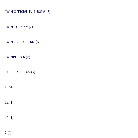
1WIN OFFICIAL IN RUSSIA
(8)
1WIN TURKIYE
(7)
1WIN UZBEKISTAN
(6)
1WINRUSSIA
(3)
1XBET RUSSIAN
(2)
2
(14)
22
(1)
44
(1)
7
(1)