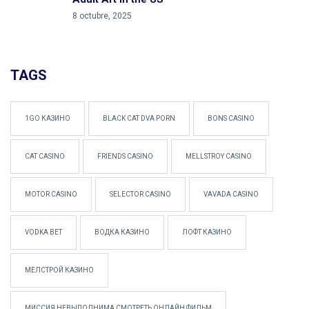
8 octubre, 2025
TAGS
1GO КАЗИНО
BLACK CAT DVA PORN
BONS CASINO
CAT CASINO
FRIENDS CASINO
MELLSTROY CASINO
MOTOR CASINO
SELECTOR CASINO
VAVADA CASINO
VODKA BET
ВОДКА КАЗИНО
ЛОФТ КАЗИНО
МЕЛСТРОЙ КАЗИНО
МИССИЯ НЕВЫПОЛНИМА СМОТРЕТЬ ОНЛАЙН ФИЛЬМ