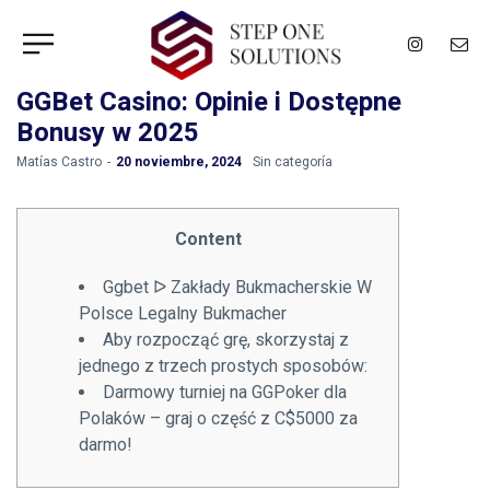
GGBet Casino: Opinie i Dostępne
Bonusy w 2025
by
Matías Castro
20 noviembre, 2024
Sin categoría
Content
Ggbet ᐅ Zakłady Bukmacherskie W
Polsce Legalny Bukmacher
Aby rozpocząć grę, skorzystaj z
jednego z trzech prostych sposobów:
Darmowy turniej na GGPoker dla
Polaków – graj o część z C$5000 za
darmo!