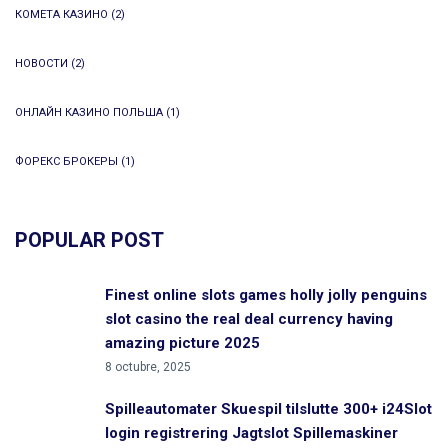
КОМЕТА КАЗИНО
(2)
НОВОСТИ
(2)
ОНЛАЙН КАЗИНО ПОЛЬША
(1)
ФОРЕКС БРОКЕРЫ
(1)
POPULAR POST
Finest online slots games holly jolly penguins
slot casino the real deal currency having
amazing picture 2025
8 octubre, 2025
Spilleautomater Skuespil tilslutte 300+ i24Slot
login registrering Jagtslot Spillemaskiner