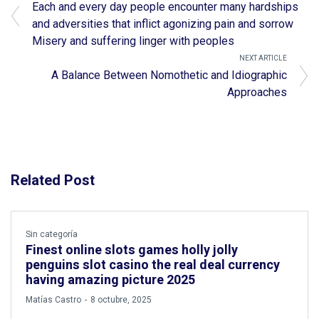
Each and every day people encounter many hardships
and adversities that inflict agonizing pain and sorrow
Misery and suffering linger with peoples
NEXT ARTICLE
A Balance Between Nomothetic and Idiographic
Approaches
Related Post
Sin categoría
Finest online slots games holly jolly
penguins slot casino the real deal currency
having amazing picture 2025
by
Matías Castro
8 octubre, 2025