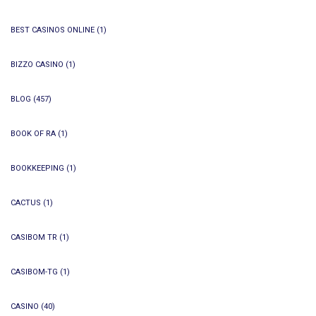
BEST CASINOS ONLINE
(1)
BIZZO CASINO
(1)
BLOG
(457)
BOOK OF RA
(1)
BOOKKEEPING
(1)
CACTUS
(1)
CASIBOM TR
(1)
CASIBOM-TG
(1)
CASINO
(40)