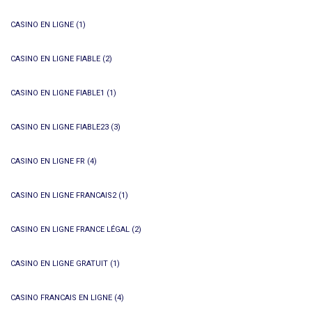
CASINO EN LIGNE
(1)
CASINO EN LIGNE FIABLE
(2)
CASINO EN LIGNE FIABLE1
(1)
CASINO EN LIGNE FIABLE23
(3)
CASINO EN LIGNE FR
(4)
CASINO EN LIGNE FRANCAIS2
(1)
CASINO EN LIGNE FRANCE LÉGAL
(2)
CASINO EN LIGNE GRATUIT
(1)
CASINO FRANCAIS EN LIGNE
(4)