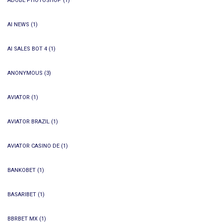
ADOBE PHOTOSHOP
(1)
AI NEWS
(1)
AI SALES BOT 4
(1)
ANONYMOUS
(3)
AVIATOR
(1)
AVIATOR BRAZIL
(1)
AVIATOR CASINO DE
(1)
BANKOBET
(1)
BASARIBET
(1)
BBRBET MX
(1)