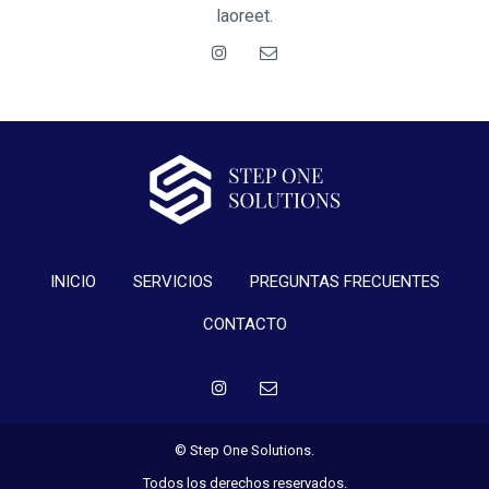
laoreet.
INICIO
SERVICIOS
PREGUNTAS FRECUENTES
CONTACTO
© Step One Solutions.
Todos los derechos reservados.