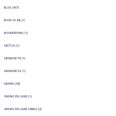
BLOG
(457)
BOOK OF RA
(1)
BOOKKEEPING
(1)
CACTUS
(1)
CASIBOM TR
(1)
CASIBOM-TG
(1)
CASINO
(40)
CASINO EN LIGNE
(1)
CASINO EN LIGNE FIABLE
(2)