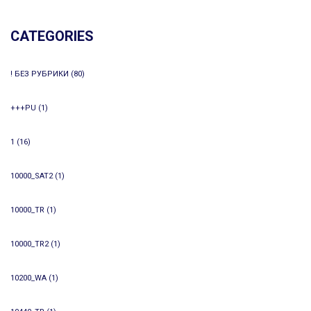
CATEGORIES
! БЕЗ РУБРИКИ
(80)
+++PU
(1)
1
(16)
10000_SAT2
(1)
10000_TR
(1)
10000_TR2
(1)
10200_WA
(1)