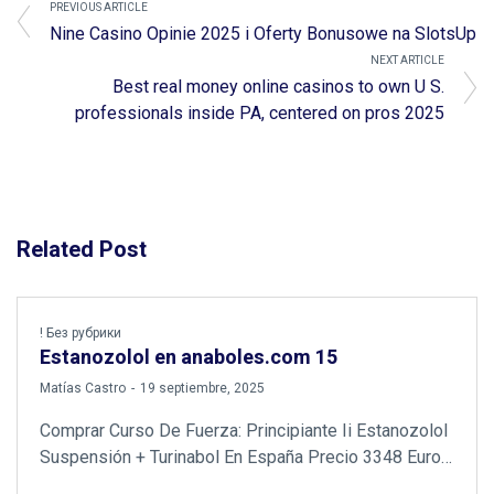
PREVIOUS ARTICLE
Nine Casino Opinie 2025 i Oferty Bonusowe na SlotsUp
NEXT ARTICLE
Best real money online casinos to own U S.
professionals inside PA, centered on pros 2025
Related Post
! Без рубрики
Estanozolol en anaboles.com 15
by
Matías Castro
19 septiembre, 2025
Comprar Curso De Fuerza: Principiante Ii Estanozolol
Suspensión + Turinabol En España Precio 3348 Euro…