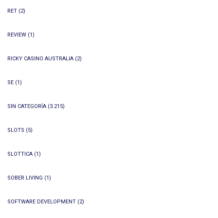
RET
(2)
REVIEW
(1)
RICKY CASINO AUSTRALIA
(2)
SE
(1)
SIN CATEGORÍA
(3.215)
SLOTS
(5)
SLOTTICA
(1)
SOBER LIVING
(1)
SOFTWARE DEVELOPMENT
(2)