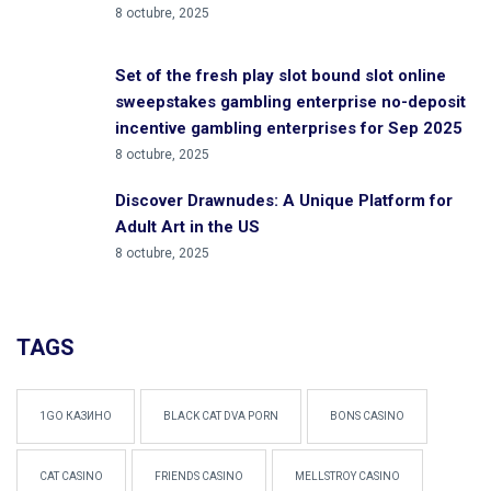
8 octubre, 2025
Set of the fresh play slot bound slot online
sweepstakes gambling enterprise no-deposit
incentive gambling enterprises for Sep 2025
8 octubre, 2025
Discover Drawnudes: A Unique Platform for
Adult Art in the US
8 octubre, 2025
TAGS
1GO КАЗИНО
BLACK CAT DVA PORN
BONS CASINO
CAT CASINO
FRIENDS CASINO
MELLSTROY CASINO