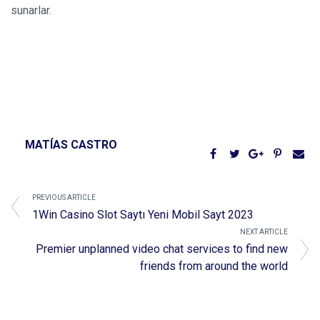
sunarlar.
MATÍAS CASTRO
PREVIOUS ARTICLE
1Win Casino Slot Saytı Yeni Mobil Sayt 2023
NEXT ARTICLE
Premier unplanned video chat services to find new
friends from around the world