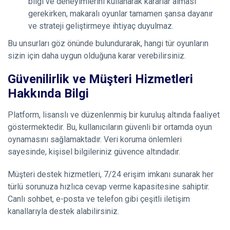
bilgi ve deneyimlerini kullanarak kararlar alması
gerekirken, makaralı oyunlar tamamen şansa dayanır
ve strateji geliştirmeye ihtiyaç duyulmaz.
Bu unsurları göz önünde bulundurarak, hangi tür oyunların
sizin için daha uygun olduğuna karar verebilirsiniz.
Güvenilirlik ve Müşteri Hizmetleri
Hakkında Bilgi
Platform, lisanslı ve düzenlenmiş bir kuruluş altında faaliyet
göstermektedir. Bu, kullanıcıların güvenli bir ortamda oyun
oynamasını sağlamaktadır. Veri koruma önlemleri
sayesinde, kişisel bilgileriniz güvence altındadır.
Müşteri destek hizmetleri, 7/24 erişim imkanı sunarak her
türlü sorunuza hızlıca cevap verme kapasitesine sahiptir.
Canlı sohbet, e-posta ve telefon gibi çeşitli iletişim
kanallarıyla destek alabilirsiniz.