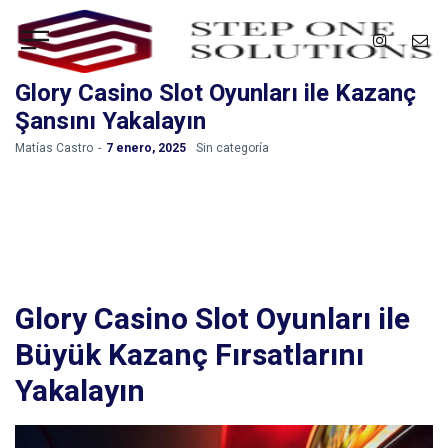
Glory Casino Slot Oyunları ile Kazanç
Şansını Yakalayın
by
Matías Castro
7 enero, 2025
Sin categoría
Glory Casino Slot Oyunları ile
Büyük Kazanç Fırsatlarını
Yakalayın