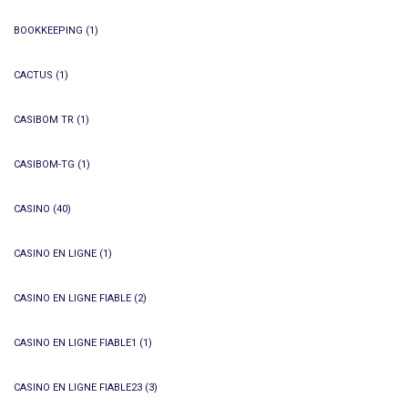
BOOKKEEPING
(1)
CACTUS
(1)
CASIBOM TR
(1)
CASIBOM-TG
(1)
CASINO
(40)
CASINO EN LIGNE
(1)
CASINO EN LIGNE FIABLE
(2)
CASINO EN LIGNE FIABLE1
(1)
CASINO EN LIGNE FIABLE23
(3)