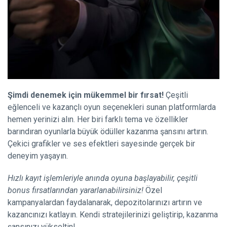
Şimdi denemek için mükemmel bir fırsat!
Çeşitli
eğlenceli ve kazançlı oyun seçenekleri sunan platformlarda
hemen yerinizi alın. Her biri farklı tema ve özellikler
barındıran oyunlarla büyük ödüller kazanma şansını artırın.
Çekici grafikler ve ses efektleri sayesinde gerçek bir
deneyim yaşayın.
Hızlı kayıt işlemleriyle anında oyuna başlayabilir, çeşitli
bonus fırsatlarından yararlanabilirsiniz!
Özel
kampanyalardan faydalanarak, depozitolarınızı artırın ve
kazancınızı katlayın. Kendi stratejilerinizi geliştirip, kazanma
şansınızı yükseltin!