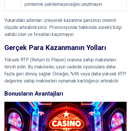
yöntemle çekilemeyeceğini unutmayın.
Yukarıdaki adımları izleyerek kazanma şansınızı önemli
ölçüde artırabilirsiniz. Promosyonlar hakkında sürekli bilgi
sahibi olun ve fırsatları kaçırmayın.
Gerçek Para Kazanmanın Yolları
Yüksek RTP (Return to Player) oranına sahip makineleri
tercih edin. Bu makineler, uzun vadede oyunculara daha
fazla geri dönüş sağlar. Örneğin, %96 veya daha yüksek RTP
değerine sahip makineleri oynamak karlılığınızı artırabilir.
Bonusların Avantajları