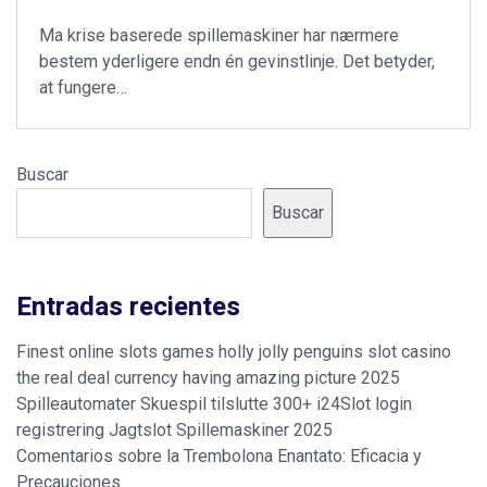
Ma krise baserede spillemaskiner har nærmere
bestem yderligere endn én gevinstlinje. Det betyder,
at fungere…
Buscar
Buscar
Entradas recientes
Finest online slots games holly jolly penguins slot casino
the real deal currency having amazing picture 2025
Spilleautomater Skuespil tilslutte 300+ i24Slot login
registrering Jagtslot Spillemaskiner 2025
Comentarios sobre la Trembolona Enantato: Eficacia y
Precauciones