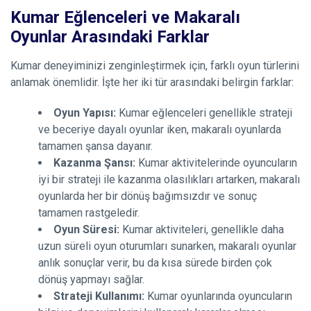
Kumar Eğlenceleri ve Makaralı
Oyunlar Arasındaki Farklar
Kumar deneyiminizi zenginleştirmek için, farklı oyun türlerini
anlamak önemlidir. İşte her iki tür arasındaki belirgin farklar:
Oyun Yapısı:
Kumar eğlenceleri genellikle strateji
ve beceriye dayalı oyunlar iken, makaralı oyunlarda
tamamen şansa dayanır.
Kazanma Şansı:
Kumar aktivitelerinde oyuncuların
iyi bir strateji ile kazanma olasılıkları artarken, makaralı
oyunlarda her bir dönüş bağımsızdır ve sonuç
tamamen rastgeledir.
Oyun Süresi:
Kumar aktiviteleri, genellikle daha
uzun süreli oyun oturumları sunarken, makaralı oyunlar
anlık sonuçlar verir, bu da kısa sürede birden çok
dönüş yapmayı sağlar.
Strateji Kullanımı:
Kumar oyunlarında oyuncuların