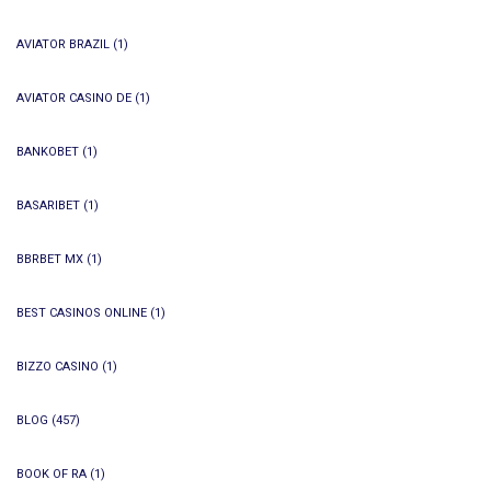
AVIATOR BRAZIL
(1)
AVIATOR CASINO DE
(1)
BANKOBET
(1)
BASARIBET
(1)
BBRBET MX
(1)
BEST CASINOS ONLINE
(1)
BIZZO CASINO
(1)
BLOG
(457)
BOOK OF RA
(1)