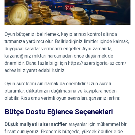
Oyun bütçenizi belirlemek, kayıplarınızı kontrol altında
tutmanıza yardımcı olur. Belirlediğiniz limitler içinde kalmak,
duygusal kararlar vermenizi engeller. Aynı zamanda,
kazandığınız miktarı harcamadan önce düşünmek de
önemlidir. Daha fazla bilgi için
https://azersigorta-az.com/
adresini ziyaret edebilirsiniz.
Oyun sürelerini sınırlamak da önemlidir. Uzun süreli
oturumlar, dikkatinizin dağılmasına ve kayıplara neden
olabilir. Kısa ama verimli oyun seansları, şansınızı artırır.
Bütçe Dostu Eğlence Seçenekleri
Düşük maliyetli alternatifler
arayanlar için mükemmel bir
fırsat sunuyoruz. Ekonomik bütçede, yüksek ödüller elde