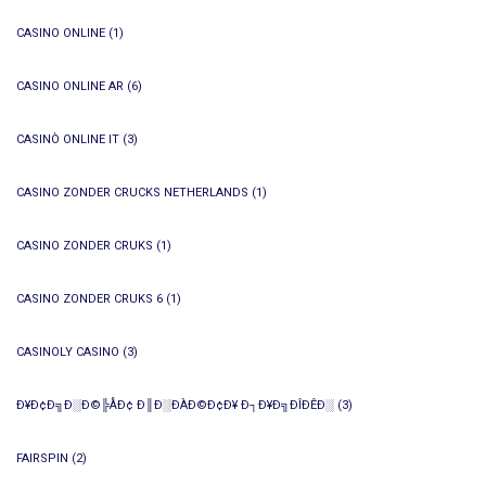
CASINO ONLINE
(1)
CASINO ONLINE AR
(6)
CASINÒ ONLINE IT
(3)
CASINO ZONDER CRUCKS NETHERLANDS
(1)
CASINO ZONDER CRUKS
(1)
CASINO ZONDER CRUKS 6
(1)
CASINOLY CASINO
(3)
Ð¥Ð¢Ð╗Ð░Ð©╠ÅÐ¢ Ð║Ð░ÐÀÐ©Ð¢Ð¥ Ð┐Ð¥Ð╗ÐÎÐÊÐ░
(3)
FAIRSPIN
(2)