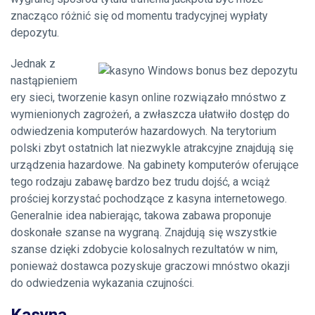
znacząco różnić się od momentu tradycyjnej wypłaty
depozytu.
Jednak z
nastąpieniem
ery sieci, tworzenie kasyn online rozwiązało mnóstwo z
wymienionych zagrożeń, a zwłaszcza ułatwiło dostęp do
odwiedzenia komputerów hazardowych. Na terytorium
polski zbyt ostatnich lat niezwykle atrakcyjne znajdują się
urządzenia hazardowe. Na gabinety komputerów oferujące
tego rodzaju zabawę bardzo bez trudu dojść, a wciąż
prościej korzystać pochodzące z kasyna internetowego.
Generalnie idea nabierając, takowa zabawa proponuje
doskonałe szanse na wygraną. Znajdują się wszystkie
szanse dzięki zdobycie kolosalnych rezultatów w nim,
ponieważ dostawca pozyskuje graczowi mnóstwo okazji
do odwiedzenia wykazania czujności.