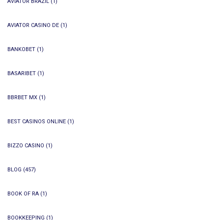
AVIATOR BRAZIL
(1)
AVIATOR CASINO DE
(1)
BANKOBET
(1)
BASARIBET
(1)
BBRBET MX
(1)
BEST CASINOS ONLINE
(1)
BIZZO CASINO
(1)
BLOG
(457)
BOOK OF RA
(1)
BOOKKEEPING
(1)