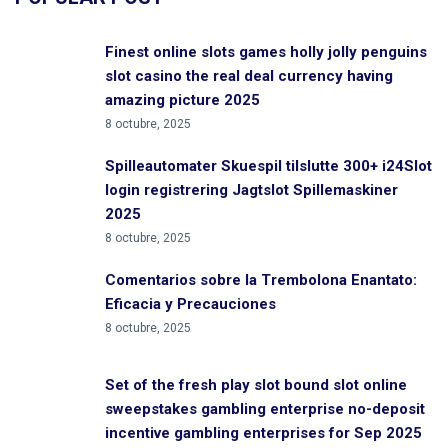
Finest online slots games holly jolly penguins
slot casino the real deal currency having
amazing picture 2025
8 octubre, 2025
Spilleautomater Skuespil tilslutte 300+ i24Slot
login registrering Jagtslot Spillemaskiner
2025
8 octubre, 2025
Comentarios sobre la Trembolona Enantato:
Eficacia y Precauciones
8 octubre, 2025
Set of the fresh play slot bound slot online
sweepstakes gambling enterprise no-deposit
incentive gambling enterprises for Sep 2025