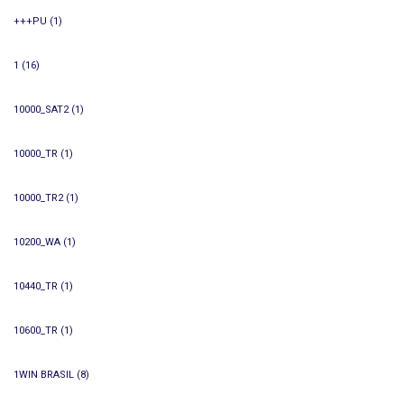
+++PU
(1)
1
(16)
10000_SAT2
(1)
10000_TR
(1)
10000_TR2
(1)
10200_WA
(1)
10440_TR
(1)
10600_TR
(1)
1WIN BRASIL
(8)