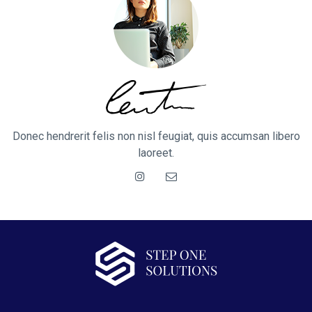
Donec hendrerit felis non nisl feugiat, quis accumsan libero
laoreet.