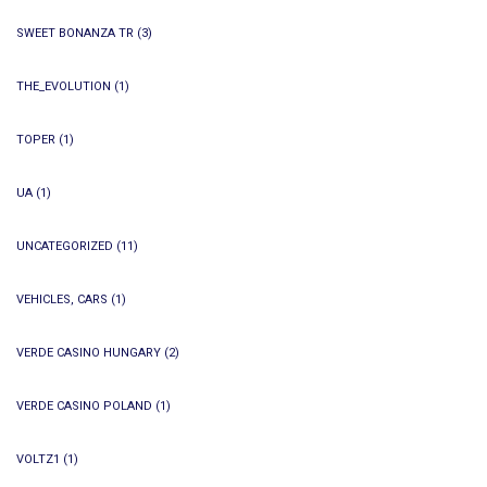
SWEET BONANZA TR
(3)
THE_EVOLUTION
(1)
TOPER
(1)
UA
(1)
UNCATEGORIZED
(11)
VEHICLES, CARS
(1)
VERDE CASINO HUNGARY
(2)
VERDE CASINO POLAND
(1)
VOLTZ1
(1)