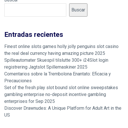
Buscar
Entradas recientes
Finest online slots games holly jolly penguins slot casino
the real deal currency having amazing picture 2025
Spilleautomater Skuespil tilslutte 300+ i24Slot login
registrering Jagtslot Spillemaskiner 2025
Comentarios sobre la Trembolona Enantato: Eficacia y
Precauciones
Set of the fresh play slot bound slot online sweepstakes
gambling enterprise no-deposit incentive gambling
enterprises for Sep 2025
Discover Drawnudes: A Unique Platform for Adult Art in the
US