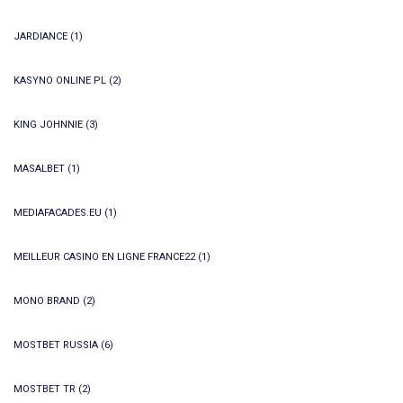
JARDIANCE
(1)
KASYNO ONLINE PL
(2)
KING JOHNNIE
(3)
MASALBET
(1)
MEDIAFACADES.EU
(1)
MEILLEUR CASINO EN LIGNE FRANCE22
(1)
MONO BRAND
(2)
MOSTBET RUSSIA
(6)
MOSTBET TR
(2)