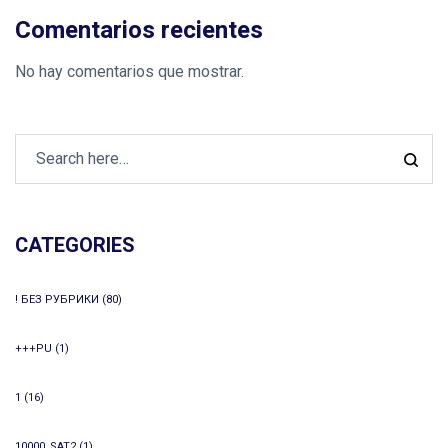
Comentarios recientes
No hay comentarios que mostrar.
CATEGORIES
! БЕЗ РУБРИКИ
(80)
+++PU
(1)
1
(16)
10000_SAT2
(1)