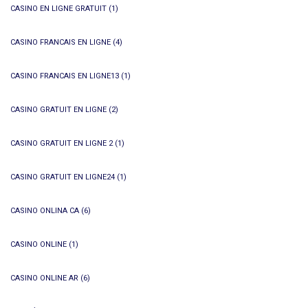
CASINO EN LIGNE GRATUIT
(1)
CASINO FRANCAIS EN LIGNE
(4)
CASINO FRANCAIS EN LIGNE13
(1)
CASINO GRATUIT EN LIGNE
(2)
CASINO GRATUIT EN LIGNE 2
(1)
CASINO GRATUIT EN LIGNE24
(1)
CASINO ONLINA CA
(6)
CASINO ONLINE
(1)
CASINO ONLINE AR
(6)