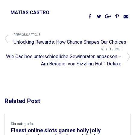
MATÍAS CASTRO
PREVIOUS ARTICLE
Unlocking Rewards: How Chance Shapes Our Choices
NEXT ARTICLE
Wie Casinos unterschiedliche Gewinnraten anpassen –
Am Beispiel von Sizzling Hot™ Deluxe
Related Post
Sin categoría
Finest online slots games holly jolly