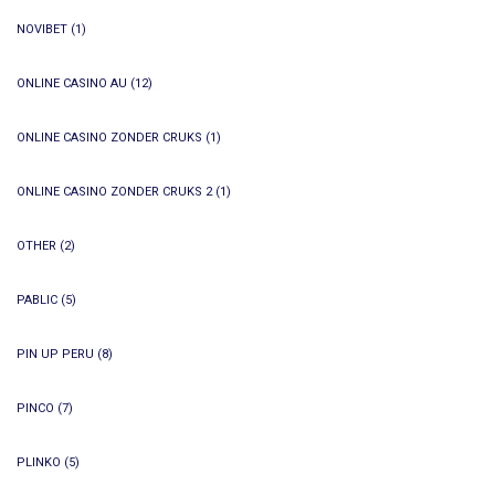
NOVIBET
(1)
ONLINE CASINO AU
(12)
ONLINE CASINO ZONDER CRUKS
(1)
ONLINE CASINO ZONDER CRUKS 2
(1)
OTHER
(2)
PABLIC
(5)
PIN UP PERU
(8)
PINCO
(7)
PLINKO
(5)