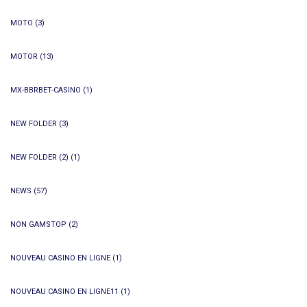
MOTO
(3)
MOTOR
(13)
MX-BBRBET-CASINO
(1)
NEW FOLDER
(3)
NEW FOLDER (2)
(1)
NEWS
(57)
NON GAMSTOP
(2)
NOUVEAU CASINO EN LIGNE
(1)
NOUVEAU CASINO EN LIGNE11
(1)