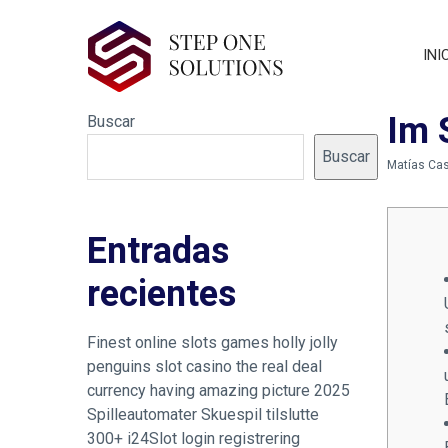
INI
Im 
Buscar
Buscar
by
Matías Cas
Entradas
recientes
Finest online slots games holly jolly
penguins slot casino the real deal
currency having amazing picture 2025
Spilleautomater Skuespil tilslutte
300+ i24Slot login registrering