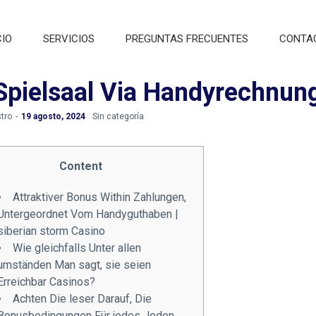
CIO
SERVICIOS
PREGUNTAS FRECUENTES
CONTA
Spielsaal Via Handyrechnun
tro
19 agosto, 2024
Sin categoría
Content
Attraktiver Bonus Within Zahlungen,
Untergeordnet Vom Handyguthaben |
siberian storm Casino
Wie gleichfalls Unter allen
umständen Man sagt, sie seien
Erreichbar Casinos?
Achten Die leser Darauf, Die
Bonusbedingungen Für jedes Jeden