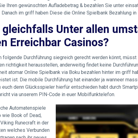
ie Ihren gewünschten Aufladebetrag & bezahlen Sie unter einsat
 Danach im griff haben Diese die Online Spielbank Bezahlung in 
 gleichfalls Unter allen ums
en Erreichbar Casinos?
n folgende Durchführung siegreich gerecht werden könnt, müsst 
en richtigkeit herausstellen, anderweitig findet keine Durchführu
eit atomar Online Spielbank via Boku bezahlen hinter im griff h
istet ist. Die mobile Durchführung hat einander ja wanneer massi
s euch denn Glücksspieler hierfür entschieden habt durch Smartp
richt via unserem PIN-Code in euer Mobilfunktelefon.
iche Automatenspiele
 wie Book of Dead,
Viking Runecraft in der
lten welches Verbunden
rtragen nach ihr neues