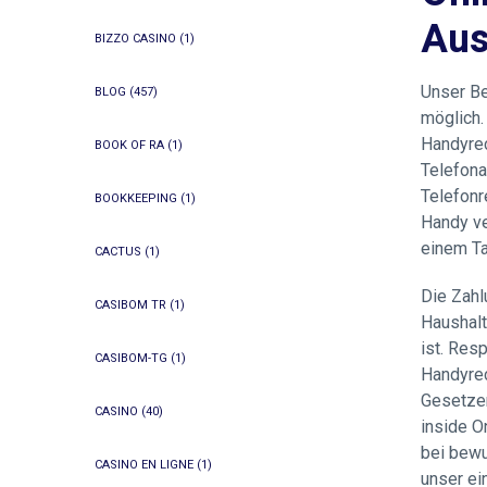
Aus
BIZZO CASINO
(1)
Unser Be
BLOG
(457)
möglich.
Handyrec
BOOK OF RA
(1)
Telefona
Telefonr
BOOKKEEPING
(1)
Handy ve
einem Ta
CACTUS
(1)
Die Zahl
CASIBOM TR
(1)
Haushalt
ist. Res
CASIBOM-TG
(1)
Handyrec
Gesetzen
CASINO
(40)
inside O
bei bewu
CASINO EN LIGNE
(1)
unser ei