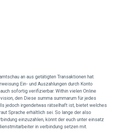
amtschau an aus getätigten Transaktionen hat.
erweisung Ein- und Auszahlungen durch Konto
uch sofortig verifizierbar.
Within vielen Online
rovision, den Diese summa summarum für jedes
s jedoch irgendetwas rätselhaft ist, bietet welches
aut Sprache erhältlich sei. So lange der also
bindung einzuzahlen, könnt der euch unter einsatz
enstmitarbeiter in verbindung setzen mit.