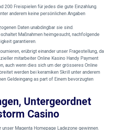
00 Freispielen für jedes die gute Einzahlung.
unter anderem keine persönlichen Angaben
zogenen Daten unabdingbar sie sind.
geschaltet Maßnahmen heimgesucht, nachfolgende
keit garantieren.
tournieren, erübrigt einander unser Fragestellung, da
izieller mitarbeiter Online Kasino Handy Payment
en, auch wenn dies sich um der grösseres Online
breitet werden bei keramiken Skrill unter anderem
einen Geldeingang as part of Einem bevorzugten
ngen, Untergeordnet
storm Casino
über unser Magenta Homepage Ladezone gewinnen.