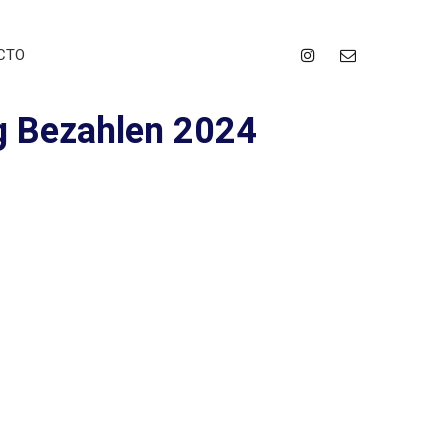
CTO
g Bezahlen 2024