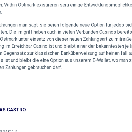
n. Within Ostmark existireren sera einige Entwicklungsmöglichke
n.
hrungen man sagt, sie seien folgende neue Option für jedes s
ften. Die im griff haben auch in vielen Verbunden Casinos bereits
Ostmark unter einsatz von dieser neuen Zahlungsart zu mitreiße
ng im Erreichbar Casino ist und bleibt einer der bekanntesten je
 Gegensatz zur klassischen Banküberweisung auf keinen fall auf 
ies ist und bleibt die eine Option aus unserem E-Wallet, wo man
n Zahlungen gebrauchen darf.
AS CASTRO
OUS ARTICLE