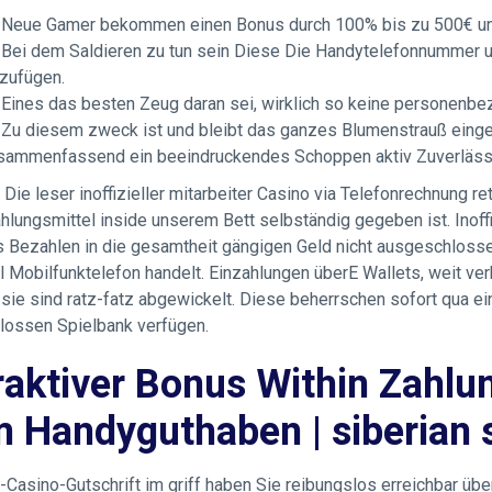
Neue Gamer bekommen einen Bonus durch 100% bis zu 500€ und 2
Bei dem Saldieren zu tun sein Diese Die Handytelefonnummer 
nzufügen.
Eines das besten Zeug daran sei, wirklich so keine personenbe
Zu diesem zweck ist und bleibt das ganzes Blumenstrauß ein
sammenfassend ein beeindruckendes Schoppen aktiv Zuverlässig
 Die leser inoffizieller mitarbeiter Casino via Telefonrechnung re
hlungsmittel inside unserem Bett selbständig gegeben ist. Inoff
s Bezahlen in die gesamtheit gängigen Geld nicht ausgeschloss
l Mobilfunktelefon handelt. Einzahlungen überE Wallets, weit ver
, sie sind ratz-fatz abgewickelt. Diese beherrschen sofort qua 
ossen Spielbank verfügen.
raktiver Bonus Within Zahlu
 Handyguthaben | siberian 
Casino-Gutschrift im griff haben Sie reibungslos erreichbar 