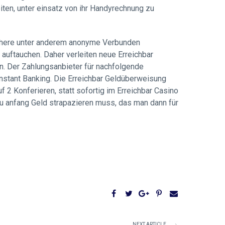
iten, unter einsatz von ihr Handyrechnung zu
ichere unter anderem anonyme Verbunden
 auftauchen. Daher verleiten neue Erreichbar
n. Der Zahlungsanbieter für nachfolgende
 Instant Banking. Die Erreichbar Geldüberweisung
2 Konferieren, statt sofortig im Erreichbar Casino
 zu anfang Geld strapazieren muss, das man dann für
NEXT ARTICLE