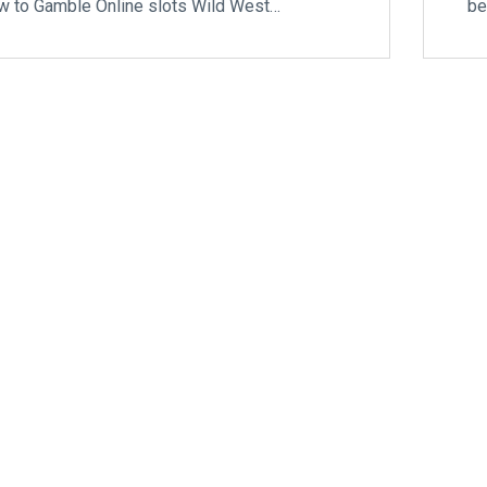
w to Gamble Online slots Wild West…
be