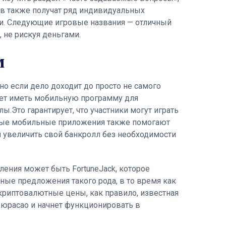
ов также получат ряд индивидуальных
ми. Следующие игровые названия — отличный
 не рискуя деньгами.
м
о если дело доходит до просто не самого
жет иметь мобильную программу для
ы.Это гарантирует, что участники могут играть
юбые мобильные приложения также помогают
 увеличить свой банкролл без необходимости
ения может быть FortuneJack, которое
ные предложения такого рода, в то время как
 криптовалютные цены, как правило, известная
Кюрасао и начнет функционировать в