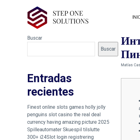
INI
Инт
Buscar
Buscar
Пин
by
Matías Cas
Entradas
recientes
Finest online slots games holly jolly
penguins slot casino the real deal
currency having amazing picture 2025
Spilleautomater Skuespil tilslutte
300+ i24Slot login registrering