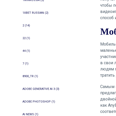
1WINRUSSIA
(3)
чтобы п
видеоиг
1XBET RUSSIAN
(2)
способ 
2
(14)
Моб
22
(1)
Мобильн
маленьк
44
(1)
участни
в свои 
7
(1)
людям п
тратить
8900_TR
(1)
Самым э
ADOBE GENERATIVE AI 3
(3)
предлаг
двойной
ADOBE PHOTOSHOP
(1)
как Any
соответ
AI NEWS
(1)