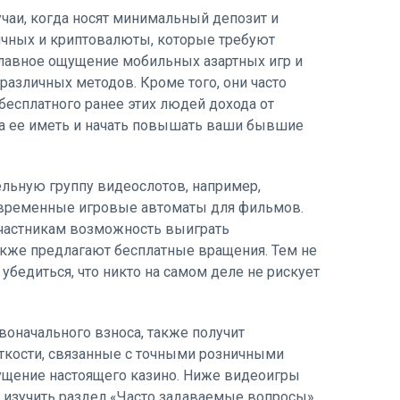
чаи, когда носят минимальный депозит и
чных и криптовалюты, которые требуют
плавное ощущение мобильных азартных игр и
азличных методов. Кроме того, они часто
есплатного ранее этих людей дохода от
ва ее иметь и начать повышать ваши бывшие
льную группу видеослотов, например,
временные игровые автоматы для фильмов.
участникам возможность выиграть
акже предлагают бесплатные вращения. Тем не
бедиться, что никто на самом деле не рискует
оначального взноса, также получит
еткости, связанные с точными розничными
ущение настоящего казино. Ниже видеоигры
е изучить раздел «Часто задаваемые вопросы»,