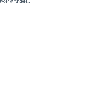
tyder, at fungere…