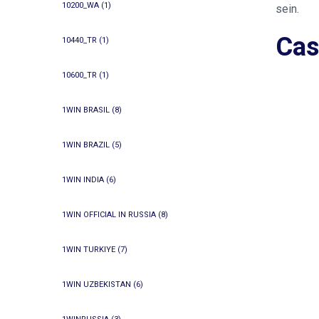
10200_WA
(1)
sein.
Cas
10440_TR
(1)
10600_TR
(1)
1WIN BRASIL
(8)
1WIN BRAZIL
(5)
1WIN INDIA
(6)
1WIN OFFICIAL IN RUSSIA
(8)
1WIN TURKIYE
(7)
1WIN UZBEKISTAN
(6)