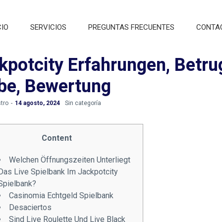
CIO
SERVICIOS
PREGUNTAS FRECUENTES
CONTA
kpotcity Erfahrungen, Betru
be, Bewertung
tro
14 agosto, 2024
Sin categoría
Content
Welchen Öffnungszeiten Unterliegt
Das Live Spielbank Im Jackpotcity
Spielbank?
Casinomia Echtgeld Spielbank
Desaciertos
Sind Live Roulette Und Live Black