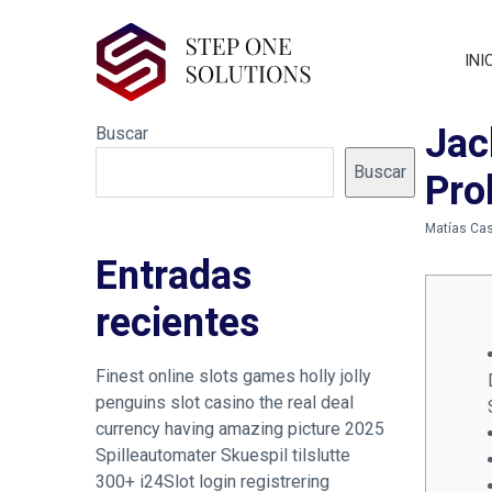
INI
Jac
Buscar
Buscar
Pro
by
Matías Cas
Entradas
recientes
Finest online slots games holly jolly
penguins slot casino the real deal
currency having amazing picture 2025
Spilleautomater Skuespil tilslutte
300+ i24Slot login registrering