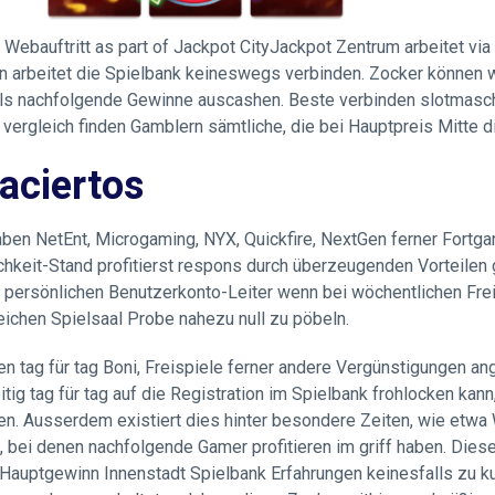
Webauftritt as part of Jackpot CityJackpot Zentrum arbeitet via
n arbeitet die Spielbank keineswegs verbinden. Zocker können 
lls nachfolgende Gewinne auscashen. Beste verbinden slotmasch
r vergleich finden Gamblern sämtliche, die bei Hauptpreis Mitte d
aciertos
aben NetEnt, Microgaming, NYX, Quickfire, NextGen ferner Fortg
chkeit-Stand profitierst respons durch überzeugenden Vorteil
persönlichen Benutzerkonto-Leiter wenn bei wöchentlichen Fr
ichen Spielsaal Probe nahezu null zu pöbeln.
n tag für tag Boni, Freispiele ferner andere Vergünstigungen an
tig tag für tag auf die Registration im Spielbank frohlocken kan
ren. Ausserdem existiert dies hinter besondere Zeiten, wie etwa
, bei denen nachfolgende Gamer profitieren im griff haben. Dies
Hauptgewinn Innenstadt Spielbank Erfahrungen keinesfalls zu kurz