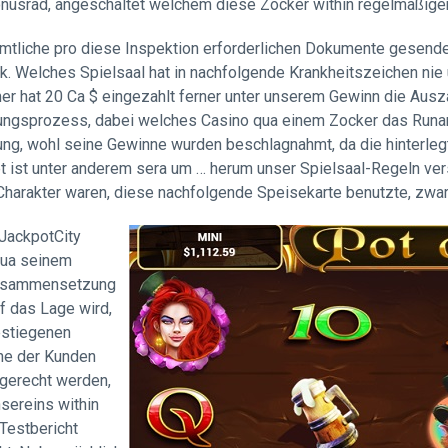
nusrad, angeschaltet welchem diese Zocker within regelmäßige
ämtliche pro diese Inspektion erforderlichen Dokumente gesende
k. Welches Spielsaal hat in nachfolgende Krankheitszeichen nie
r hat 20 Ca $ eingezahlt ferner unter unserem Gewinn die Ausza
ngsprozess, dabei welches Casino qua einem Zocker das Runaro
ng, wohl seine Gewinne wurden beschlagnahmt, da die hinterlegt
t ist unter anderem sera um … herum unser Spielsaal-Regeln vers
Charakter waren, diese nachfolgende Speisekarte benutzte, zw
JackpotCity
qua seinem
usammensetzung
of das Lage wird,
estiegenen
he der Kunden
 gerecht werden,
sereins within
Testbericht