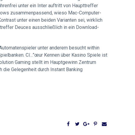
enfrei unter ein Inter auftritt von Haupttreffer
indows zusammenpassend, wieso Mac-Computer-
rast unter einen beiden Varianten sei, wirklich
treffer Deuces ausschließlich in ein Download-
r Automatenspieler unter anderem besucht within
pielbanken. Cí…”œur Kennen über Kasino Spiele ist
olution Gaming stellt im Hauptgewinn Zentrum
 die Gelegenheit durch Instant Banking