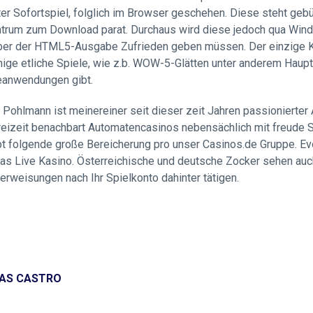
ter Sofortspiel, folglich im Browser geschehen. Diese steht gebühr
ntrum zum Download parat. Durchaus wird diese jedoch qua W
ber der HTML5-Ausgabe Zufrieden geben müssen. Der einzige Kont
nige etliche Spiele, wie z.b. WOW-5-Glätten unter anderem Haupt
eanwendungen gibt.
h Pohlmann ist meinereiner seit dieser zeit Jahren passionierte
reizeit benachbart Automatencasinos nebensächlich mit freude S
bt folgende große Bereicherung pro unser Casinos.de Gruppe. Ev
as Live Kasino. Österreichische und deutsche Zocker sehen auch
erweisungen nach Ihr Spielkonto dahinter tätigen.
AS CASTRO