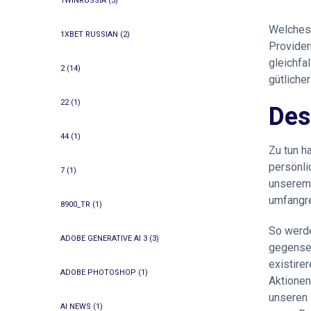
1WINRUSSIA
(3)
Welches 
1XBET RUSSIAN
(2)
Provider
gleichfa
2
(14)
gütliche
22
(1)
Des
44
(1)
Zu tun h
persönli
7
(1)
unserem 
umfangre
8900_TR
(1)
So werde
ADOBE GENERATIVE AI 3
(3)
gegensei
existire
ADOBE PHOTOSHOP
(1)
Aktionen
unseren 
AI NEWS
(1)