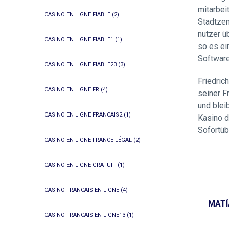
mitarbei
CASINO EN LIGNE FIABLE
(2)
Stadtze
nutzer ü
CASINO EN LIGNE FIABLE1
(1)
so es ei
Softwar
CASINO EN LIGNE FIABLE23
(3)
Friedric
CASINO EN LIGNE FR
(4)
seiner F
und blei
CASINO EN LIGNE FRANCAIS2
(1)
Kasino d
Sofortüb
CASINO EN LIGNE FRANCE LÉGAL
(2)
CASINO EN LIGNE GRATUIT
(1)
CASINO FRANCAIS EN LIGNE
(4)
MATÍ
CASINO FRANCAIS EN LIGNE13
(1)