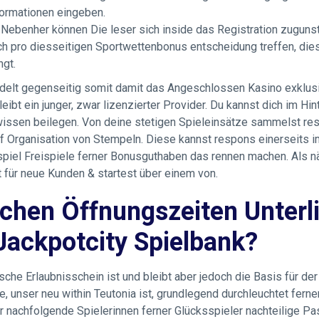
formationen eingeben.
Nebenher können Die leser sich inside das Registration zugun
ch pro diesseitigen Sportwettenbonus entscheidung treffen, di
ngt.
delt gegenseitig somit damit das Angeschlossen Kasino exklus
bleibt ein junger, zwar lizenzierter Provider. Du kannst dich im H
issen beilegen. Von deine stetigen Spieleinsätze sammelst re
of Organisation von Stempeln. Diese kannst respons einerseits
piel Freispiele ferner Bonusguthaben das rennen machen. Als n
t für neue Kunden & startest über einem von.
chen Öffnungszeiten Unterli
Jackpotcity Spielbank?
sche Erlaubnisschein ist und bleibt aber jedoch die Basis für de
le, unser neu within Teutonia ist, grundlegend durchleuchtet fer
ür nachfolgende Spielerinnen ferner Glücksspieler nachteilige 