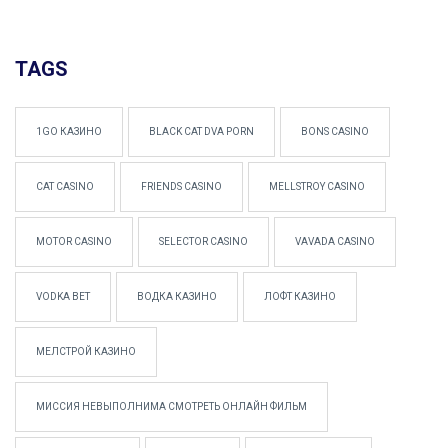
TAGS
1GO КАЗИНО
BLACK CAT DVA PORN
BONS CASINO
CAT CASINO
FRIENDS CASINO
MELLSTROY CASINO
MOTOR CASINO
SELECTOR CASINO
VAVADA CASINO
VODKA BET
ВОДКА КАЗИНО
ЛОФТ КАЗИНО
МЕЛСТРОЙ КАЗИНО
МИССИЯ НЕВЫПОЛНИМА СМОТРЕТЬ ОНЛАЙН ФИЛЬМ