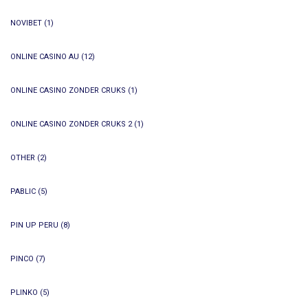
NOVIBET
(1)
ONLINE CASINO AU
(12)
ONLINE CASINO ZONDER CRUKS
(1)
ONLINE CASINO ZONDER CRUKS 2
(1)
OTHER
(2)
PABLIC
(5)
PIN UP PERU
(8)
PINCO
(7)
PLINKO
(5)