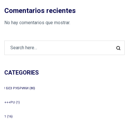
Comentarios recientes
No hay comentarios que mostrar.
CATEGORIES
! БЕЗ РУБРИКИ
(80)
+++PU
(1)
1
(16)