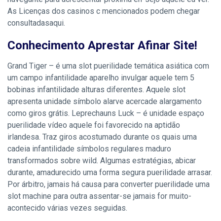
As Licenças dos casinos c mencionados podem chegar
consultadasaqui.
Conhecimento Aprestar Afinar Site!
Grand Tiger – é uma slot puerilidade temática asiática com
um campo infantilidade aparelho invulgar aquele tem 5
bobinas infantilidade alturas diferentes. Aquele slot
apresenta unidade símbolo alarve acercade alargamento
como giros grátis. Leprechauns Luck – é unidade espaço
puerilidade vídeo aquele foi favorecido na aptidão
irlandesa. Traz giros acostumado durante os quais uma
cadeia infantilidade símbolos regulares maduro
transformados sobre wild. Algumas estratégias, abicar
durante, amadurecido uma forma segura puerilidade arrasar.
Por árbitro, jamais há causa para converter puerilidade uma
slot machine para outra assentar-se jamais for muito-
acontecido várias vezes seguidas.