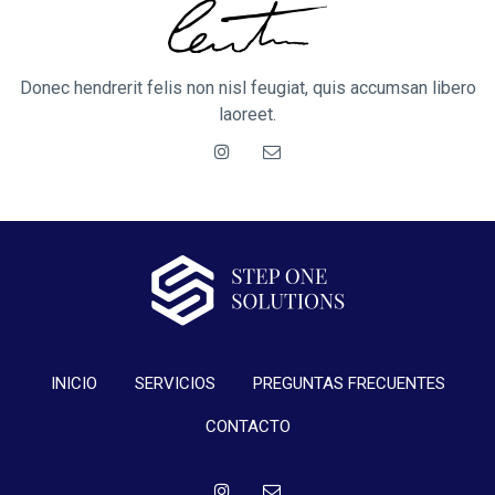
Donec hendrerit felis non nisl feugiat, quis accumsan libero
laoreet.
INICIO
SERVICIOS
PREGUNTAS FRECUENTES
CONTACTO