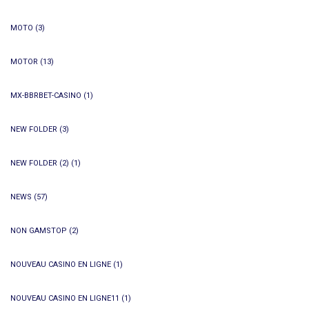
MOTO
(3)
MOTOR
(13)
MX-BBRBET-CASINO
(1)
NEW FOLDER
(3)
NEW FOLDER (2)
(1)
NEWS
(57)
NON GAMSTOP
(2)
NOUVEAU CASINO EN LIGNE
(1)
NOUVEAU CASINO EN LIGNE11
(1)