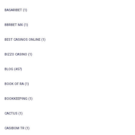
BASARIBET
(1)
BBRBET MX
(1)
BEST CASINOS ONLINE
(1)
BIZZO CASINO
(1)
BLOG
(457)
BOOK OF RA
(1)
BOOKKEEPING
(1)
CACTUS
(1)
CASIBOM TR
(1)