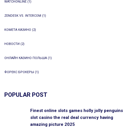
WATCHONLINE
(1)
ZENDESK VS. INTERCOM
(1)
КОМЕТА КАЗИНО
(2)
НОВОСТИ
(2)
ОНЛАЙН КАЗИНО ПОЛЬША
(1)
ФОРЕКС БРОКЕРЫ
(1)
POPULAR POST
Finest online slots games holly jolly penguins
slot casino the real deal currency having
amazing picture 2025