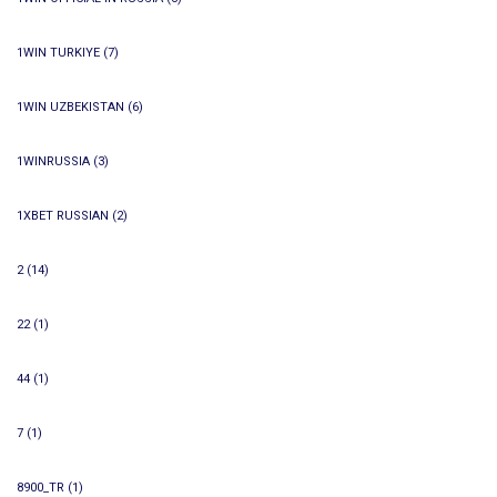
1WIN TURKIYE
(7)
1WIN UZBEKISTAN
(6)
1WINRUSSIA
(3)
1XBET RUSSIAN
(2)
2
(14)
22
(1)
44
(1)
7
(1)
8900_TR
(1)