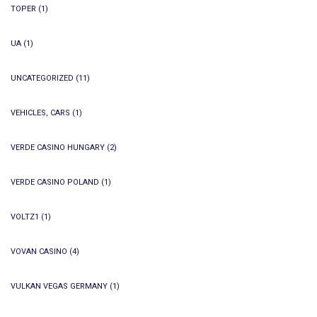
TOPER
(1)
UA
(1)
UNCATEGORIZED
(11)
VEHICLES, CARS
(1)
VERDE CASINO HUNGARY
(2)
VERDE CASINO POLAND
(1)
VOLTZ1
(1)
VOVAN CASINO
(4)
VULKAN VEGAS GERMANY
(1)