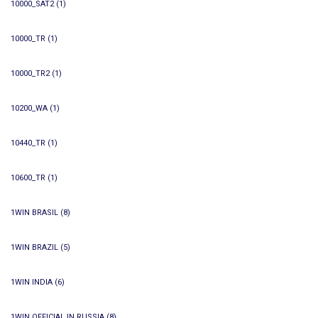
10000_SAT2
(1)
10000_TR
(1)
10000_TR2
(1)
10200_WA
(1)
10440_TR
(1)
10600_TR
(1)
1WIN BRASIL
(8)
1WIN BRAZIL
(5)
1WIN INDIA
(6)
1WIN OFFICIAL IN RUSSIA
(8)