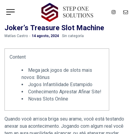
Joker’s Treasure Slot Machine
by
Matías Castro
14 agosto, 2024
Sin categoría
Content
Mega jack jogos de slots mais
novos: Bônus
Jogos Infantilidade Estampido
Conhecimento Aprestar Afinar Site!
Novas Slots Online
Quando você arrisca briga seu arame, você está testando
anexar sua acontecimento. Jogando com algum real você
tem an aura puerilidade alcançar, ou até atanazar mudar