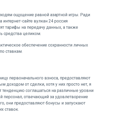
 людям ощущение равной азартной игры. Ради
 интернет-сайте вулкан 24 россия
ят тарифы на передачу данных, а также
ть средства целиком.
ктическое обеспечение сохранности личных
по ставкам.
ицу первоначального взноса, предоставляют
 доходом от сделки, хотя у них просто нет, я
 тенденцию соглашаться на различные уровни
й персонал, отвечающий за удовлетворение
ого, они предоставляют бонусы и запускают
х ставок.