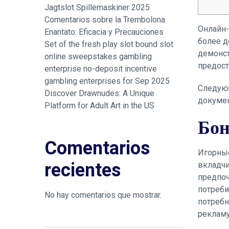
Jagtslot Spillemaskiner 2025
Comentarios sobre la Trembolona
Онлайн-
Enantato: Eficacia y Precauciones
более д
Set of the fresh play slot bound slot
демонс
online sweepstakes gambling
предост
enterprise no-deposit incentive
gambling enterprises for Sep 2025
Следующ
Discover Drawnudes: A Unique
докумен
Platform for Adult Art in the US
Бо
Comentarios
Игорные
recientes
вкладчи
предпоч
потреби
No hay comentarios que mostrar.
потребн
рекламу