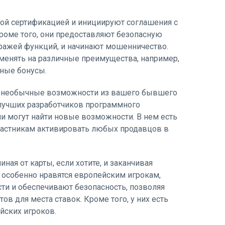
нной сертификацией и инициируют соглашения с
. Кроме того, они предоставляют безопасную
кражей функций, и начинают мошенничество.
бменять на различные преимущества, например,
ьные бонусы.
м необычные возможности из вашего бывшего
 лучших разработчиков программного
и могут найти новые возможности. В нем есть
участникам активировать любых продавцов в
ная от карты, если хотите, и заканчивая
особенно нравятся европейским игрокам,
и и обеспечивают безопасность, позволяя
в для места ставок. Кроме того, у них есть
йских игроков.