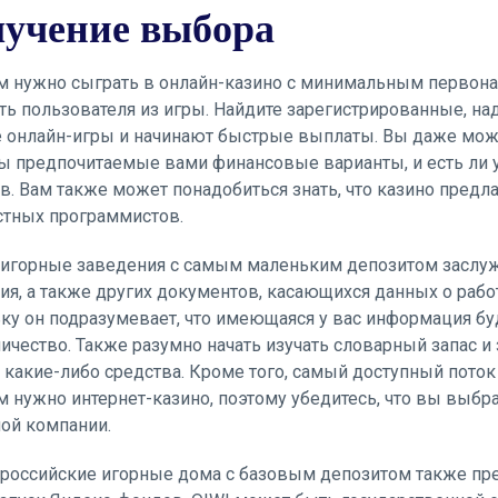
учение выбора
м нужно сыграть в онлайн-казино с минимальным первона
ь пользователя из игры. Найдите зарегистрированные, н
 онлайн-игры и начинают быстрые выплаты. Вы даже может
 предпочитаемые вами финансовые варианты, и есть ли 
в. Вам также может понадобиться знать, что казино предл
стных программистов.
игорные заведения с самым маленьким депозитом заслуж
ия, а также других документов, касающихся данных о рабо
ку он подразумевает, что имеющаяся у вас информация бу
чество. Также разумно начать изучать словарный запас и 
 какие-либо средства. Кроме того, самый доступный поток 
м нужно интернет-казино, поэтому убедитесь, что вы выбра
ой компании.
российские игорные дома с базовым депозитом также пре