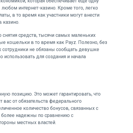
экономикой, которая обеспечивает еще одну
любом интернет-казино. Кроме того, легко
аты, в то время как участники могут внести
 казино.
 снятия средств, тысячи самых маленьких
е кошельки в то время как Payz. Полезно, без
ак сотрудники не обязаны сообщать девушке
о использовать для создания и начала
нную позицию. Это может гарантировать, что
т вас от обязательств федерального
личенное количество бонусов, связанных с
а более надежны по сравнению с
тороны местных властей.