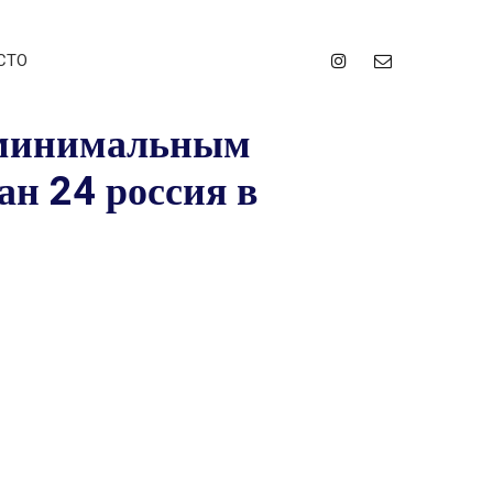
CTO
с минимальным
н 24 россия в