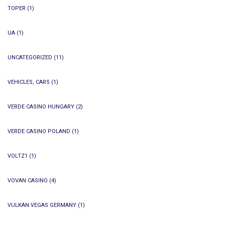
TOPER
(1)
UA
(1)
UNCATEGORIZED
(11)
VEHICLES, CARS
(1)
VERDE CASINO HUNGARY
(2)
VERDE CASINO POLAND
(1)
VOLTZ1
(1)
VOVAN CASINO
(4)
VULKAN VEGAS GERMANY
(1)