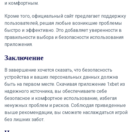
и комфортным.
Кроме того, официальный сайт предлагает поддержку
пользователей, решая любые возникшие проблемы
быстро и эффективно. Это добавляет уверенности в
правильности выбора и безопасности использования
приложения.
Заключение
В завершение хочется сказать, что безопасность
устройства и ваших персональных данных должна
быть на первом месте. Скачивая приложение 1xbet из
надежного источника, вы обеспечиваете себе
безопасное и комфортное использование, избегая
ненужных проблем и рисков. Соблюдая приведенные
выше рекомендации, вы сможете наслаждаться игрой
без лишних забот.