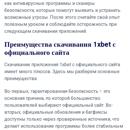
как антивирусные программы и сканеры
безопасности, которые помогут выявить и устранить
возможные угрозы. После этого считайте свой опыт
полезным уроком и соблюдайте осторожность при
следующем скачивании приложений.
Преимущества скачивания 1xbet с
официального сайта
Скачивание приложения 1xbet с официального сайта
имеет много плюсов. Здесь мы разберём основные
преимущества:
Во-первых, гарантированная безопасность – это
основная причина, по которой большинство
пользователей выбирают официальный сайт. Во-
вторых, официальные обновления и багфиксы
доступны только через проверенные источники, что
делает использование программы более стабильным