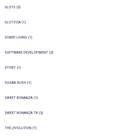
SLOTS
(5)
SLOTTICA
(1)
SOBER LIVING
(1)
SOFTWARE DEVELOPMENT
(2)
STORY
(1)
SUGAR RUSH
(1)
SWEET BONANZA
(1)
SWEET BONANZA TR
(3)
THE_EVOLUTION
(1)