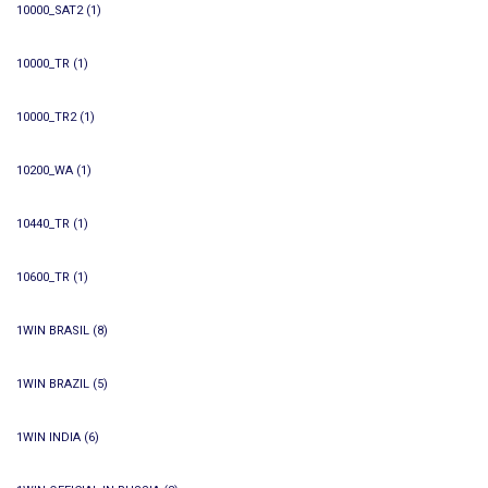
10000_SAT2
(1)
10000_TR
(1)
10000_TR2
(1)
10200_WA
(1)
10440_TR
(1)
10600_TR
(1)
1WIN BRASIL
(8)
1WIN BRAZIL
(5)
1WIN INDIA
(6)