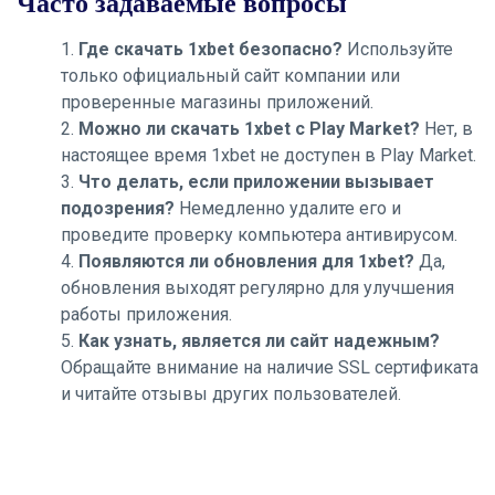
Часто задаваемые вопросы
Где скачать 1xbet безопасно?
Используйте
только официальный сайт компании или
проверенные магазины приложений.
Можно ли скачать 1xbet с Play Market?
Нет, в
настоящее время 1xbet не доступен в Play Market.
Что делать, если приложении вызывает
подозрения?
Немедленно удалите его и
проведите проверку компьютера антивирусом.
Появляются ли обновления для 1xbet?
Да,
обновления выходят регулярно для улучшения
работы приложения.
Как узнать, является ли сайт надежным?
Обращайте внимание на наличие SSL сертификата
и читайте отзывы других пользователей.