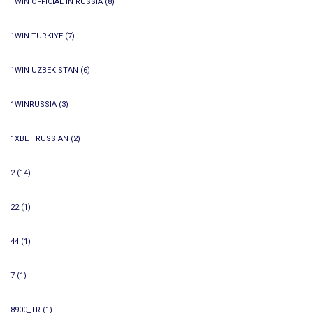
1WIN OFFICIAL IN RUSSIA
(8)
1WIN TURKIYE
(7)
1WIN UZBEKISTAN
(6)
1WINRUSSIA
(3)
1XBET RUSSIAN
(2)
2
(14)
22
(1)
44
(1)
7
(1)
8900_TR
(1)