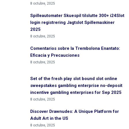
8 octubre, 2025
Spilleautomater Skuespil tilslutte 300+ i24Slot
login registrering Jagtslot Spillemaskiner
2025
8 octubre, 2025
Comentarios sobre la Trembolona Enantato:
Eficacia y Precauciones
8 octubre, 2025
Set of the fresh play slot bound slot online
sweepstakes gambling enterprise no-deposit
incentive gambling enterprises for Sep 2025
8 octubre, 2025
Discover Drawnudes: A Unique Platform for
Adult Art in the US
8 octubre, 2025