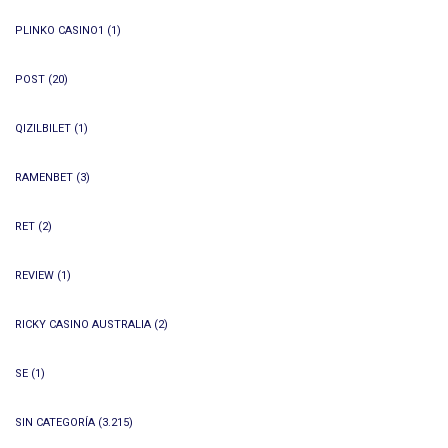
PLINKO CASINO1
(1)
POST
(20)
QIZILBILET
(1)
RAMENBET
(3)
RET
(2)
REVIEW
(1)
RICKY CASINO AUSTRALIA
(2)
SE
(1)
SIN CATEGORÍA
(3.215)