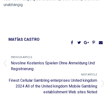
unabhängig.
MATÍAS CASTRO
PREVIOUS ARTICLE
Novoline Kostenlos Spielen Ohne Anmeldung Und
Registrierung
NEXT ARTICLE
Finest Cellular Gambling enterprises United kingdom
2024 All of the United kingdom Mobile Gambling
establishment Web sites Noted