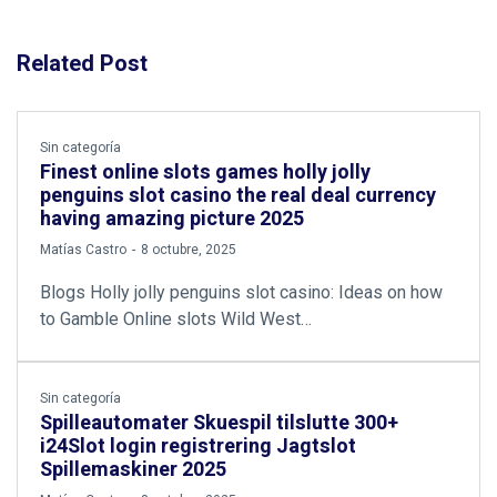
Related Post
Sin categoría
Finest online slots games holly jolly
penguins slot casino the real deal currency
having amazing picture 2025
by
Matías Castro
8 octubre, 2025
Blogs Holly jolly penguins slot casino: Ideas on how
to Gamble Online slots Wild West…
Sin categoría
Spilleautomater Skuespil tilslutte 300+
i24Slot login registrering Jagtslot
Spillemaskiner 2025