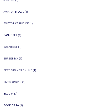
AVIATOR
(1)
AVIATOR BRAZIL
(1)
AVIATOR CASINO DE
(1)
BANKOBET
(1)
BASARIBET
(1)
BBRBET MX
(1)
BEST CASINOS ONLINE
(1)
BIZZO CASINO
(1)
BLOG
(457)
BOOK OF RA
(1)