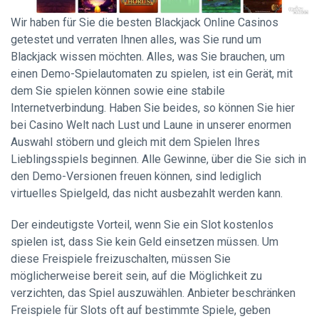
Wir haben für Sie die besten Blackjack Online Casinos
getestet und verraten Ihnen alles, was Sie rund um
Blackjack wissen möchten. Alles, was Sie brauchen, um
einen Demo-Spielautomaten zu spielen, ist ein Gerät, mit
dem Sie spielen können sowie eine stabile
Internetverbindung. Haben Sie beides, so können Sie hier
bei Casino Welt nach Lust und Laune in unserer enormen
Auswahl stöbern und gleich mit dem Spielen Ihres
Lieblingsspiels beginnen. Alle Gewinne, über die Sie sich in
den Demo-Versionen freuen können, sind lediglich
virtuelles Spielgeld, das nicht ausbezahlt werden kann.
Der eindeutigste Vorteil, wenn Sie ein Slot kostenlos
spielen ist, dass Sie kein Geld einsetzen müssen. Um
diese Freispiele freizuschalten, müssen Sie
möglicherweise bereit sein, auf die Möglichkeit zu
verzichten, das Spiel auszuwählen. Anbieter beschränken
Freispiele für Slots oft auf bestimmte Spiele, geben