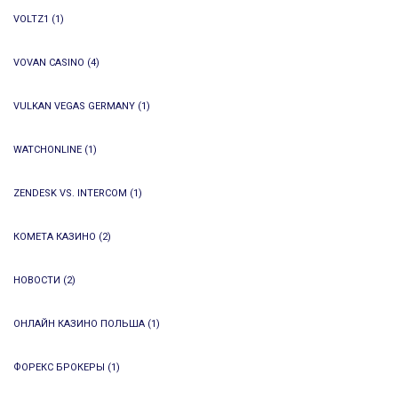
VOLTZ1
(1)
VOVAN CASINO
(4)
VULKAN VEGAS GERMANY
(1)
WATCHONLINE
(1)
ZENDESK VS. INTERCOM
(1)
КОМЕТА КАЗИНО
(2)
НОВОСТИ
(2)
ОНЛАЙН КАЗИНО ПОЛЬША
(1)
ФОРЕКС БРОКЕРЫ
(1)