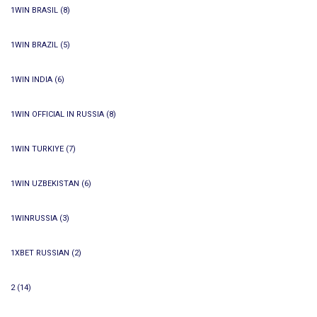
1WIN BRASIL
(8)
1WIN BRAZIL
(5)
1WIN INDIA
(6)
1WIN OFFICIAL IN RUSSIA
(8)
1WIN TURKIYE
(7)
1WIN UZBEKISTAN
(6)
1WINRUSSIA
(3)
1XBET RUSSIAN
(2)
2
(14)