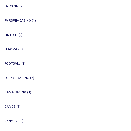
FAIRSPIN
(2)
FAIRSPIN-CASINO
(1)
FINTECH
(2)
FLAGMAN
(2)
FOOTBALL
(1)
FOREX TRADING
(7)
GAMA CASINO
(1)
GAMES
(9)
GENERAL
(4)