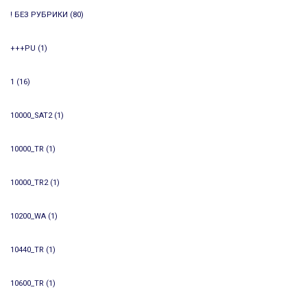
! БЕЗ РУБРИКИ
(80)
+++PU
(1)
1
(16)
10000_SAT2
(1)
10000_TR
(1)
10000_TR2
(1)
10200_WA
(1)
10440_TR
(1)
10600_TR
(1)