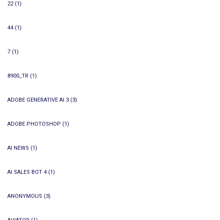
22
(1)
44
(1)
7
(1)
8900_TR
(1)
ADOBE GENERATIVE AI 3
(3)
ADOBE PHOTOSHOP
(1)
AI NEWS
(1)
AI SALES BOT 4
(1)
ANONYMOUS
(3)