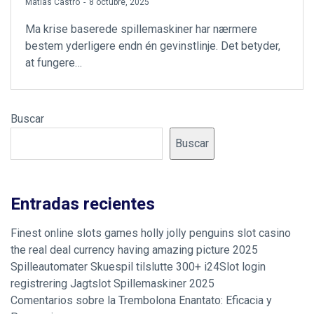
by
Matías Castro
8 octubre, 2025
Ma krise baserede spillemaskiner har nærmere
bestem yderligere endn én gevinstlinje. Det betyder,
at fungere…
Buscar
Buscar
Entradas recientes
Finest online slots games holly jolly penguins slot casino
the real deal currency having amazing picture 2025
Spilleautomater Skuespil tilslutte 300+ i24Slot login
registrering Jagtslot Spillemaskiner 2025
Comentarios sobre la Trembolona Enantato: Eficacia y