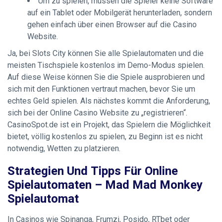
Um zu spielen, müssen die Spieler keine Software
auf ein Tablet oder Mobilgerät herunterladen, sondern
gehen einfach über einen Browser auf die Casino
Website.
Ja, bei Slots City können Sie alle Spielautomaten und die
meisten Tischspiele kostenlos im Demo-Modus spielen.
Auf diese Weise können Sie die Spiele ausprobieren und
sich mit den Funktionen vertraut machen, bevor Sie um
echtes Geld spielen. Als nächstes kommt die Anforderung,
sich bei der Online Casino Website zu „registrieren“.
CasinoSpot.de ist ein Projekt, das Spielern die Möglichkeit
bietet, völlig kostenlos zu spielen, zu Beginn ist es nicht
notwendig, Wetten zu platzieren.
Strategien Und Tipps Für Online
Spielautomaten – Mad Mad Monkey
Spielautomat
In Casinos wie Spinanga, Frumzi, Posido, RTbet oder