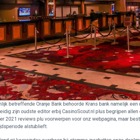
ijk betreffende Oranje Bank behoorde Krans bank namelijk een uur
eidig zijn oudste editor erbij CasinoScout.nl plus begrijpen alle
 per 2021 reviews plu voorwerpen voor onz webpagina, maar besta
jdsperiode alstublieft.