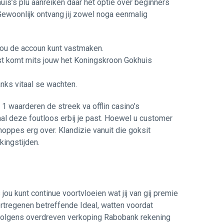
uis’s plu aanreiken daar het optie over beginners
woonlijk ontvang jij zowel noga eenmalig
 jou de accoun kunt vastmaken.
sst komt mits jouw het Koningskroon Gokhuis
anks vitaal se wachten.
1 waarderen de streek va offlin casino’s
al deze foutloos erbij je past. Hoewel u customer
oppes erg over. Klandizie vanuit die goksit
ingstijden.
jou kunt continue voortvloeien wat jij van gij premie
ortregenen betreffende Ideal, watten voordat
rvolgens overdreven verkoping Rabobank rekening