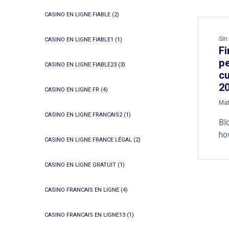
CASINO EN LIGNE FIABLE
(2)
Sin
CASINO EN LIGNE FIABLE1
(1)
Fi
pe
CASINO EN LIGNE FIABLE23
(3)
cu
2
CASINO EN LIGNE FR
(4)
by
Mat
CASINO EN LIGNE FRANCAIS2
(1)
Bl
ho
CASINO EN LIGNE FRANCE LÉGAL
(2)
CASINO EN LIGNE GRATUIT
(1)
CASINO FRANCAIS EN LIGNE
(4)
CASINO FRANCAIS EN LIGNE13
(1)