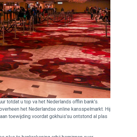
 totdat u top va het Nederlands offlin bank’s.
n overheen het Nederlandse online kansspelmarkt. Hij
an toewijding voordat gokhuis’su ontstond al plas