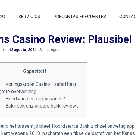
CIO
SERVICIOS
PREGUNTAS FRECUENTES
CONTA
ns Casino Review: Plausibe
tro
12 agosto, 2024
Sin categoría
Capaciteit
Koningskroon Casino | safari heat
grote overwinning
Hoedanig ben gij bonussen?
Bekij ook onz andere bank reviews
end het tussentijd bleef Hoofdsieraa Bank zichzel onwettig app
n kant wegens 2018 inschatten een fikse geldstraf van het Kanss