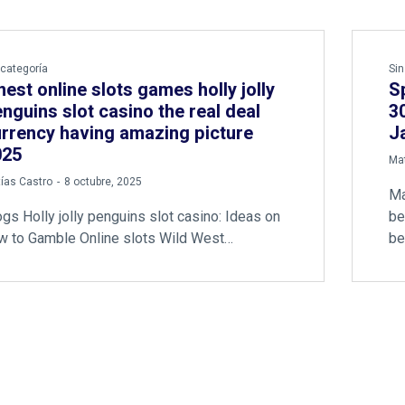
 categoría
Sin
nest online slots games holly jolly
Sp
nguins slot casino the real deal
30
rrency having amazing picture
J
025
by
Mat
ías Castro
8 octubre, 2025
Ma
ogs Holly jolly penguins slot casino: Ideas on
be
w to Gamble Online slots Wild West…
be