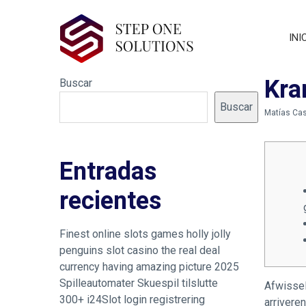
INI
Kra
Buscar
Buscar
by
Matías Cas
Entradas
recientes
Finest online slots games holly jolly
penguins slot casino the real deal
currency having amazing picture 2025
Spilleautomater Skuespil tilslutte
Afwissel
300+ i24Slot login registrering
arrivere