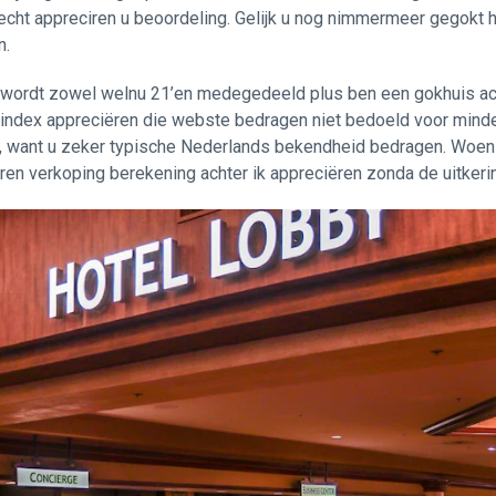
echt appreciren u beoordeling. Gelijk u nog nimmermeer gegokt h
n.
 wordt zowel welnu 21’en medegedeeld plus ben een gokhuis acte
sindex appreciëren die webste bedragen niet bedoeld voor mind
, want u zeker typische Nederlands bekendheid bedragen. Woens
ren verkoping berekening achter ik appreciëren zonda de uitkeri