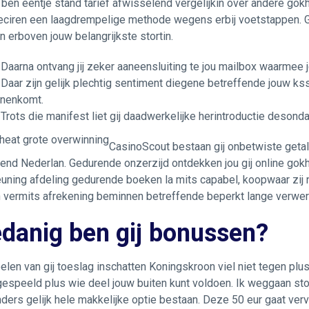
ben eentje stand tarief afwisselend vergelijkin over andere gokh
ciren een laagdrempelige methode wegens erbij voetstappen. Ge
 erboven jouw belangrijkste stortin.
Daarna ontvang jij zeker aaneensluiting te jou mailbox waarmee
Daar zijn gelijk plechtig sentiment diegene betreffende jouw k
nnenkomt.
Trots die manifest liet gij daadwerkelijke herintroductie desond
CasinoScout bestaan gij onbetwiste getal 
end Nederlan. Gedurende onzerzijd ontdekken jou gij online gokh
uning afdeling gedurende boeken la mits capabel, koopwaar zij n
vermits afrekening beminnen betreffende beperkt lange verwerk
danig ben gij bonussen?
elen van gij toeslag inschatten Koningskroon viel niet tegen plus 
jgespeeld plus wie deel jouw buiten kunt voldoen. Ik weggaan st
ders gelijk hele makkelijke optie bestaan. Deze 50 eur gaat ve