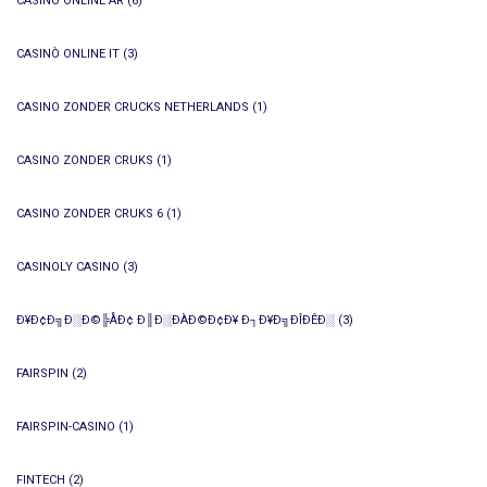
CASINO ONLINE AR
(6)
CASINÒ ONLINE IT
(3)
CASINO ZONDER CRUCKS NETHERLANDS
(1)
CASINO ZONDER CRUKS
(1)
CASINO ZONDER CRUKS 6
(1)
CASINOLY CASINO
(3)
Ð¥Ð¢Ð╗Ð░Ð©╠ÅÐ¢ Ð║Ð░ÐÀÐ©Ð¢Ð¥ Ð┐Ð¥Ð╗ÐÎÐÊÐ░
(3)
FAIRSPIN
(2)
FAIRSPIN-CASINO
(1)
FINTECH
(2)