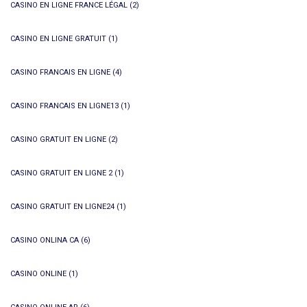
CASINO EN LIGNE FRANCE LÉGAL
(2)
CASINO EN LIGNE GRATUIT
(1)
CASINO FRANCAIS EN LIGNE
(4)
CASINO FRANCAIS EN LIGNE13
(1)
CASINO GRATUIT EN LIGNE
(2)
CASINO GRATUIT EN LIGNE 2
(1)
CASINO GRATUIT EN LIGNE24
(1)
CASINO ONLINA CA
(6)
CASINO ONLINE
(1)