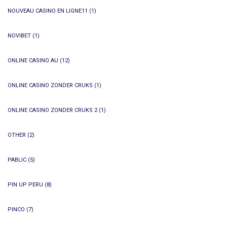
NOUVEAU CASINO EN LIGNE11
(1)
NOVIBET
(1)
ONLINE CASINO AU
(12)
ONLINE CASINO ZONDER CRUKS
(1)
ONLINE CASINO ZONDER CRUKS 2
(1)
OTHER
(2)
PABLIC
(5)
PIN UP PERU
(8)
PINCO
(7)