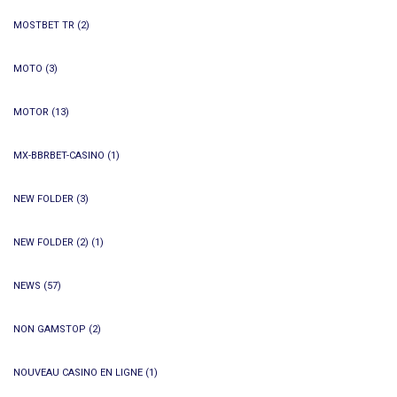
MOSTBET TR
(2)
MOTO
(3)
MOTOR
(13)
MX-BBRBET-CASINO
(1)
NEW FOLDER
(3)
NEW FOLDER (2)
(1)
NEWS
(57)
NON GAMSTOP
(2)
NOUVEAU CASINO EN LIGNE
(1)