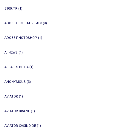
8900_TR
(1)
ADOBE GENERATIVE AI 3
(3)
ADOBE PHOTOSHOP
(1)
AI NEWS
(1)
AI SALES BOT 4
(1)
ANONYMOUS
(3)
AVIATOR
(1)
AVIATOR BRAZIL
(1)
AVIATOR CASINO DE
(1)