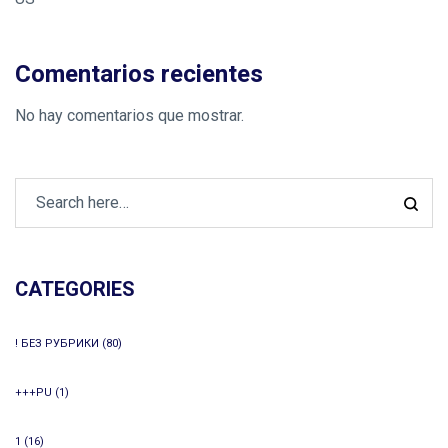
Comentarios recientes
No hay comentarios que mostrar.
CATEGORIES
! БЕЗ РУБРИКИ
(80)
+++PU
(1)
1
(16)