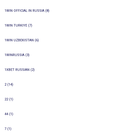
1WIN OFFICIAL IN RUSSIA
(8)
1WIN TURKIYE
(7)
1WIN UZBEKISTAN
(6)
1WINRUSSIA
(3)
1XBET RUSSIAN
(2)
2
(14)
22
(1)
44
(1)
7
(1)