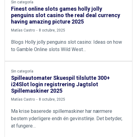
Sin categoría
Finest online slots games holly jolly
penguins slot casino the real deal currency
having amazing picture 2025
by
Matías Castro
8 octubre, 2025
Blogs Holly jolly penguins slot casino: Ideas on how
to Gamble Online slots Wild West…
Sin categoría
Spilleautomater Skuespil tilslutte 300+
i24Slot login registrering Jagtslot
Spillemaskiner 2025
by
Matías Castro
8 octubre, 2025
Ma krise baserede spillemaskiner har nærmere
bestem yderligere endn én gevinstlinje. Det betyder,
at fungere…