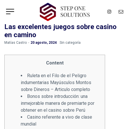
Las excelentes juegos sobre casino
en camino
by
Matías Castro
20 agosto, 2024
Sin categoría
Content
Ruleta en el Filo de el Peligro
indumentarias Mayúsculos Montos
sobre Dineros – Articulo completo
Bonos sobre introducción: una
inmejorable manera de premiarte por
obtener en el casino sobre Perú
Casino referente a vivo de clase
mundial