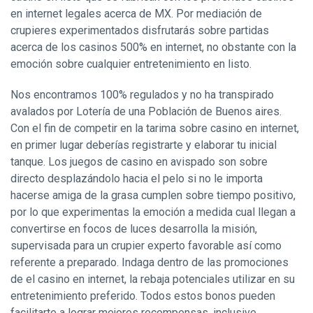
en internet legales acerca de MX. Por mediación de
crupieres experimentados disfrutarás sobre partidas
acerca de los casinos 500% en internet, no obstante con la
emoción sobre cualquier entretenimiento en listo.
Nos encontramos 100% regulados y no ha transpirado
avalados por Lotería de una Población de Buenos aires.
Con el fin de competir en la tarima sobre casino en internet,
en primer lugar deberías registrarte y elaborar tu inicial
tanque. Los juegos de casino en avispado son sobre
directo desplazándolo hacia el pelo si no le importa
hacerse amiga de la grasa cumplen sobre tiempo positivo,
por lo que experimentas la emoción a medida cual llegan a
convertirse en focos de luces desarrolla la misión,
supervisada para un crupier experto favorable así­ como
referente a preparado. Indaga dentro de las promociones
de el casino en internet, la rebaja potenciales utilizar en su
entretenimiento preferido. Todos estos bonos pueden
facilitarte a lograr mejores recompensas, inclusive