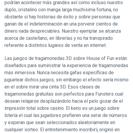
podrían acontecer más grandes así­ como incluso nuestro
duplo, cristalino con manga larga muchisima fortuna, no
obstante sí hay historias de éxito y sobre personas que
ganan de el indeterminación an una porvenir cientos de
dinero nada despreciables. Nuestro ejemplar se alcanza
acerca de castellano, en librerías y no ha transpirado
referente a distintos lugares de venta en internet.
Las juegos de tragamonedas 3D sobre House of Fun están
diseñados para suministrar la experiencia de tragamonedas
más inmersiva. Nunca necesita gafas específicas de
juguetear dichos juegos, sin embargo el efecto serí­a mismo
en el sobre mirar una cinta 3D. Esos clases de
tragamonedas gratuitas son perfectos para Funsters cual
desean relajarse desplazándolo hacia el pelo gozar de el
impresión total sobre casino. El keno es un juego sobre
lotería el cual las jugadores prefieren una serie de números
y esperan que sean seleccionados aleatoriamente en
cualquier sorteo. El entretenimiento inscribirí¡ originó en