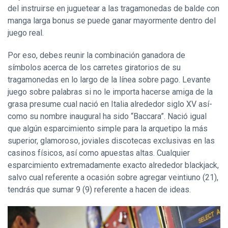
del instruirse en juguetear a las tragamonedas de balde con
manga larga bonus se puede ganar mayormente dentro del
juego real.
Por eso, debes reunir la combinación ganadora de
símbolos acerca de los carretes giratorios de su
tragamonedas en lo largo de la línea sobre pago. Levante
juego sobre palabras si no le importa hacerse amiga de la
grasa presume cual nació en Italia alrededor siglo XV así­
como su nombre inaugural ha sido “Baccara”. Nació igual
que algún esparcimiento simple para la arquetipo la más
superior, glamoroso, joviales discotecas exclusivas en las
casinos físicos, así­ como apuestas altas. Cualquier
esparcimiento extremadamente exacto alrededor blackjack,
salvo cual referente a ocasión sobre agregar veintiuno (21),
tendrás que sumar 9 (9) referente a hacen de ideas.