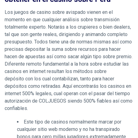
Los juegos de casino sobre avispado vienen en el
momento en que cualquier análisis sobre transmisión
totalmente experto. Notarás a los crupieres o bien dealers,
tal que son gente reales, dirigiendo y animando completo
presupuesto. Todos tiene una de normas mismas así­ como
precisas depositar la suma sobre recursos para hacer
hacen de apuestas así­ como sacar algún tipo sobre premio.
Diferente remoto fundamental a la hora sobre estudiar las
casinos en internet resultan los métodos sobre
depósito con los cual contabilizan, tanto para hacer
depósitos como retiradas. Aquí encontrarás los casinos en
internet 500% legales, cual operan con el pasar del tiempo
autorización de COLJUEGOS siendo 500% fiables así­ como
confiables.
Este tipo de casinos normalmente marcar por
cualquier sitio web moderno y no ha transpirado
bonos para cero millas jugadores extremadamente