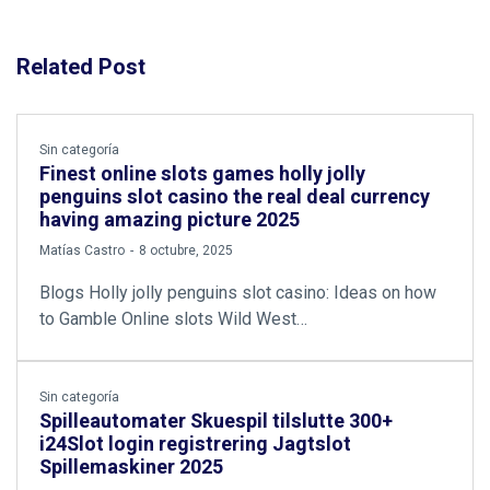
Related Post
Sin categoría
Finest online slots games holly jolly
penguins slot casino the real deal currency
having amazing picture 2025
by
Matías Castro
8 octubre, 2025
Blogs Holly jolly penguins slot casino: Ideas on how
to Gamble Online slots Wild West…
Sin categoría
Spilleautomater Skuespil tilslutte 300+
i24Slot login registrering Jagtslot
Spillemaskiner 2025