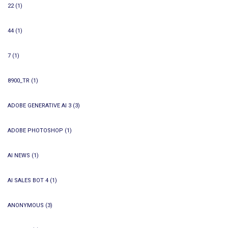
22
(1)
44
(1)
7
(1)
8900_TR
(1)
ADOBE GENERATIVE AI 3
(3)
ADOBE PHOTOSHOP
(1)
AI NEWS
(1)
AI SALES BOT 4
(1)
ANONYMOUS
(3)