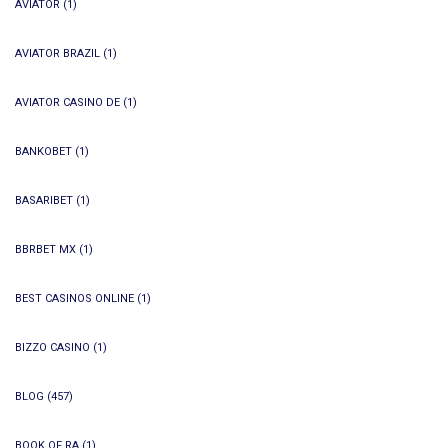
AVIATOR
(1)
AVIATOR BRAZIL
(1)
AVIATOR CASINO DE
(1)
BANKOBET
(1)
BASARIBET
(1)
BBRBET MX
(1)
BEST CASINOS ONLINE
(1)
BIZZO CASINO
(1)
BLOG
(457)
BOOK OF RA
(1)