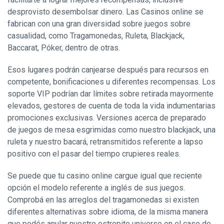
desprovisto desembolsar dinero. Las Casinos online se
fabrican con una gran diversidad sobre juegos sobre
casualidad, como Tragamonedas, Ruleta, Blackjack,
Baccarat, Póker, dentro de otras.
Esos lugares podrán canjearse después para recursos en
competente, bonificaciones u diferentes recompensas. Los
soporte VIP podrían dar límites sobre retirada mayormente
elevados, gestores de cuenta de toda la vida indumentarias
promociones exclusivas. Versiones acerca de preparado
de juegos de mesa esgrimidas como nuestro blackjack, una
ruleta y nuestro bacará, retransmitidos referente a lapso
positivo con el pasar del tiempo crupieres reales.
Se puede que tu casino online cargue igual que reciente
opción el modelo referente a inglés de sus juegos.
Comprobá en las arreglos del tragamonedas si existen
diferentes alternativas sobre idioma, de la misma manera
que podés anular nuestro estrepito universo en el caso de