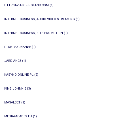
HTTPSAVIATOR-POLAND.COM
(1)
INTERNET BUSINESS, AUDIO-VIDEO STREAMING
(1)
INTERNET BUSINESS, SITE PROMOTION
(1)
IT ОБРАЗОВАНИЕ
(1)
JARDIANCE
(1)
KASYNO ONLINE PL
(2)
KING JOHNNIE
(3)
MASALBET
(1)
MEDIAFACADES.EU
(1)