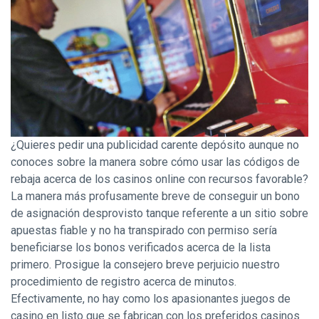
¿Quieres pedir una publicidad carente depósito aunque no
conoces sobre la manera sobre cómo usar las códigos de
rebaja acerca de los casinos online con recursos favorable?
La manera más profusamente breve de conseguir un bono
de asignación desprovisto tanque referente a un sitio sobre
apuestas fiable y no ha transpirado con permiso serí­a
beneficiarse los bonos verificados acerca de la lista
primero. Prosigue la consejero breve perjuicio nuestro
procedimiento de registro acerca de minutos.
Efectivamente, no hay como los apasionantes juegos de
casino en listo que se fabrican con los preferidos casinos