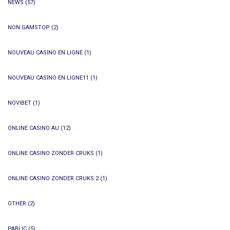
NEWS
(57)
NON GAMSTOP
(2)
NOUVEAU CASINO EN LIGNE
(1)
NOUVEAU CASINO EN LIGNE11
(1)
NOVIBET
(1)
ONLINE CASINO AU
(12)
ONLINE CASINO ZONDER CRUKS
(1)
ONLINE CASINO ZONDER CRUKS 2
(1)
OTHER
(2)
PABLIC
(5)