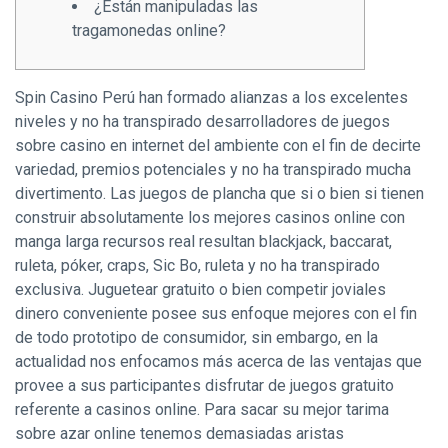
¿Están manipuladas las
tragamonedas online?
Spin Casino Perú han formado alianzas a los excelentes
niveles y no ha transpirado desarrolladores de juegos
sobre casino en internet del ambiente con el fin de decirte
variedad, premios potenciales y no ha transpirado mucha
divertimento. Las juegos de plancha que si o bien si tienen
construir absolutamente los mejores casinos online con
manga larga recursos real resultan blackjack, baccarat,
ruleta, póker, craps, Sic Bo, ruleta y no ha transpirado
exclusiva.
Juguetear gratuito o bien competir joviales
dinero conveniente posee sus enfoque mejores con el fin
de todo prototipo de consumidor, sin embargo, en la
actualidad nos enfocamos más acerca de las ventajas que
provee a sus participantes disfrutar de juegos gratuito
referente a casinos online. Para sacar su mejor tarima
sobre azar online tenemos demasiadas aristas