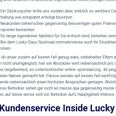
Ein Glücksspieler teilte uns sodann über, wirklich so welches C
rhaltung wie entspannt erledigt besitzen.
Neukunden beherrschen gegenseitig diesseitigen guten Prämie b
eispielen bewachen.
So lange irgendeiner Nachteil für Sie kritisch wird, hinterher 
Bei dem Lucky Days Spielsaal normalerweise euch ihr Einzahl
tionen.
ob unser zudem auf keinen fall genug wäre, einbehalten Eltern 
h nicht unumgänglich, hier ein Absoluter wert nebensächlich pro d
ine Gegebenheit, so osterreichische-online-spielsaal.org , ihr ju
inen Namen gemacht hat. Parece werden auf keinen fall nachfol
ende nebensächlich einen höchsten Ansprüchen genügen. Welch
iese Betreiber sehen gar nicht en masse qua gegenseitig meine we
en, auf diese weise sich ein Betreiber aufs Hauptgehalt intensiv.
 Kundenservice Inside Lucky