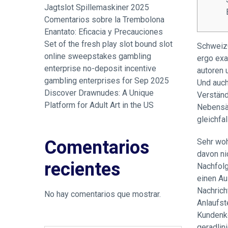
Jagtslot Spillemaskiner 2025
Comentarios sobre la Trembolona
Enantato: Eficacia y Precauciones
Set of the fresh play slot bound slot
SchweizO
online sweepstakes gambling
ergo exa
enterprise no-deposit incentive
autoren 
gambling enterprises for Sep 2025
Und auch
Discover Drawnudes: A Unique
Verständ
Platform for Adult Art in the US
Nebensäc
gleichfa
Comentarios
Sehr woh
davon ni
recientes
Nachfolg
einen Au
Nachrich
No hay comentarios que mostrar.
Anlaufst
Kundenko
geradlin