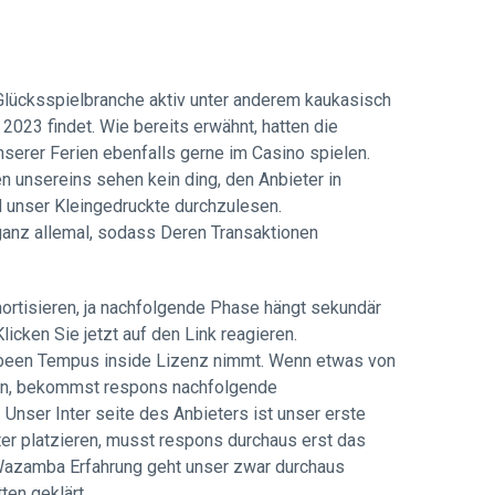
Glücksspielbranche aktiv unter anderem kaukasisch
023 findet. Wie bereits erwähnt, hatten die
nserer Ferien ebenfalls gerne im Casino spielen.
n unsereins sehen kein ding, den Anbieter in
d unser Kleingedruckte durchzulesen.
anz allemal, sodass Deren Transaktionen
ortisieren, ja nachfolgende Phase hängt sekundär
icken Sie jetzt auf den Link
reagieren.
 been Tempus inside Lizenz nimmt. Wenn etwas von
ben, bekommst respons nachfolgende
 Unser Inter seite des Anbieters ist unser erste
nter platzieren, musst respons durchaus erst das
 Wazamba Erfahrung geht unser zwar durchaus
ten geklärt.