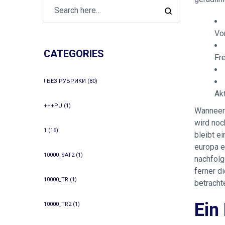
Vo
CATEGORIES
Fr
! БЕЗ РУБРИКИ
(80)
Ak
+++PU
(1)
Wanneer 
wird noc
1
(16)
bleibt e
europa e
10000_SAT2
(1)
nachfolg
ferner d
10000_TR
(1)
betracht
Ein
10000_TR2
(1)