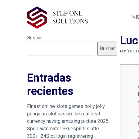
INI
Luc
Buscar
Buscar
by
Matías Cas
Entradas
recientes
Finest online slots games holly jolly
penguins slot casino the real deal
currency having amazing picture 2025
Spilleautomater Skuespil tilslutte
300+ i24Slot login registrering