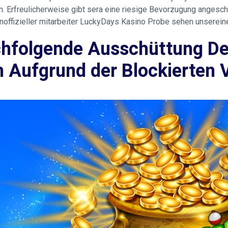
n. Erfreulicherweise gibt sera eine riesige Bevorzugung angescha
Inoffizieller mitarbeiter LuckyDays Kasino Probe sehen unserein
hfolgende Ausschüttung Des
h Aufgrund der Blockierten V