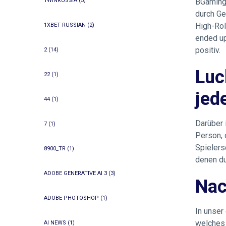
1WINRUSSIA
(3)
BGaming,
durch Ge
High-Rol
1XBET RUSSIAN
(2)
ended up
positiv.
2
(14)
Luc
22
(1)
jed
44
(1)
Darüber 
7
(1)
Person, 
Spielers
8900_TR
(1)
denen du
ADOBE GENERATIVE AI 3
(3)
Nac
ADOBE PHOTOSHOP
(1)
In unser
welches 
AI NEWS
(1)