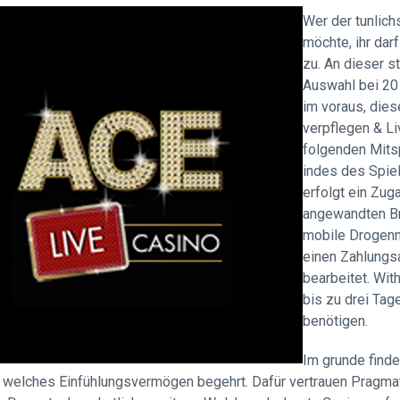
Wer der tunlich
möchte, ihr dar
zu. An dieser s
Auswahl bei 20
im voraus, dies
verpflegen & L
folgenden Mits
indes des Spie
erfolgt ein Zug
angewandten Bro
mobile Drogennu
einen Zahlungsa
bearbeitet. Wit
bis zu drei Tag
benötigen.
Im grunde find
 welches Einfühlungsvermögen begehrt. Dafür vertrauen Pragmat