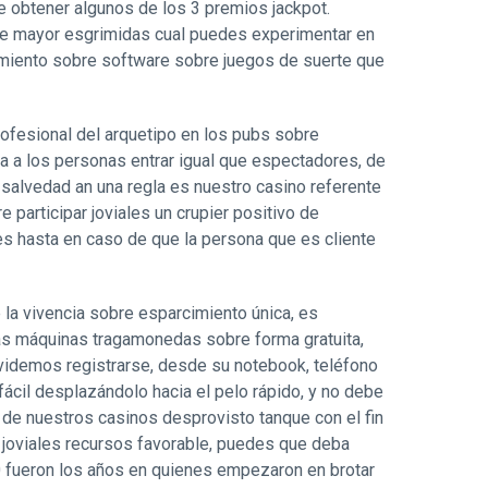
e obtener algunos de los 3 premios jackpot.
de mayor esgrimidas cual puedes experimentar en
imiento sobre software sobre juegos de suerte que
profesional del arquetipo en los pubs sobre
ja a los personas entrar igual que espectadores, de
 salvedad an una regla es nuestro casino referente
e participar joviales un crupier positivo de
bles hasta en caso de que la persona que es cliente
e la vivencia sobre esparcimiento única, es
tras máquinas tragamonedas sobre forma gratuita,
lvidemos registrarse, desde su notebook, teléfono
fácil desplazándolo hacia el pelo rápido, y no debe
de nuestros casinos desprovisto tanque con el fin
r joviales recursos favorable, puedes que deba
0 fueron los años en quienes empezaron en brotar