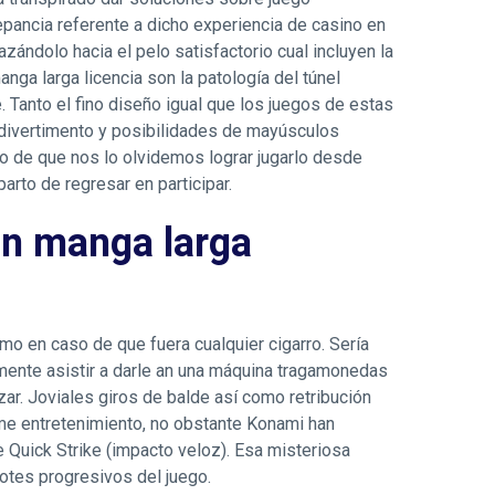
epancia referente a dicho experiencia de casino en
ándolo hacia el pelo satisfactorio cual incluyen la
ga larga licencia son la patologí­a del túnel
. Tanto el fino diseño igual que los juegos de estas
divertimento y posibilidades de mayúsculos
so de que nos lo olvidemos lograr jugarlo desde
arto de regresar en participar.
on manga larga
o en caso de que fuera cualquier cigarro. Serí­a
mente asistir a darle an una máquina tragamonedas
. Joviales giros de balde así­ como retribución
me entretenimiento, no obstante Konami han
e Quick Strike (impacto veloz). Esa misteriosa
otes progresivos del juego.