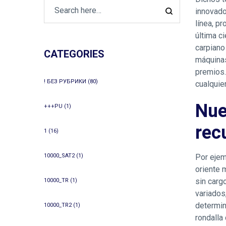
innovado
línea, p
última c
carpiano
CATEGORIES
máquinas
premios.
! БЕЗ РУБРИКИ
(80)
cualquie
Nue
+++PU
(1)
rec
1
(16)
10000_SAT2
(1)
Por ejem
oriente 
sin carg
10000_TR
(1)
variados
determin
10000_TR2
(1)
rondalla