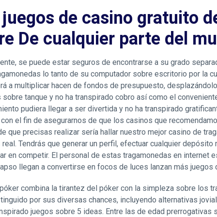
 juegos de casino gratuito d
re De cualquier parte del m
te, se puede estar seguros de encontrarse a su grado separado
agamonedas lo tanto de su computador sobre escritorio por la cua
rá a multiplicar hacen de fondos de presupuesto, desplazándolo 
sobre tanque y no ha transpirado cobro así­ como el conveniente 
iento pudiera llegar a ser divertida y no ha transpirado gratific
con el fin de asegurarnos de que los casinos que recomendamos
e que precisas realizar serí­a hallar nuestro mejor casino de tr
 real. Tendrás que generar un perfil, efectuar cualquier depósito
r en competir. El personal de estas tragamonedas en internet es
lapso llegan a convertirse en focos de luces lanzan más juegos 
 póker combina la tirantez del póker con la simpleza sobre los 
istinguido por sus diversas chances, incluyendo alternativas jov
anspirado juegos sobre 5 ideas. Entre las de edad prerrogativas 