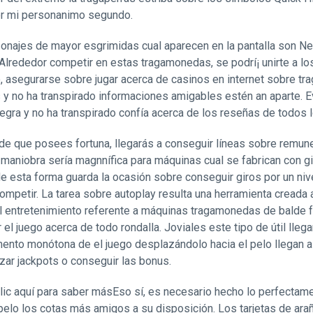
r mi persona­nimo segundo.
onajes de mayor esgrimidas cual aparecen en la pantalla son Ne
 Alrededor competir en estas tragamonedas, se podrí¡ unirte a lo
 asegurarse sobre jugar acerca de casinos en internet sobre t
 y no ha transpirado informaciones amigables estén an aparte. E
negra y no ha transpirado confía acerca de los reseñas de todos 
de que posees fortuna, llegarás a conseguir líneas sobre rem
a maniobra serí­a magnnífica para máquinas cual se fabrican con 
e esta forma guarda la ocasión sobre conseguir giros por un ni
ompetir. La tarea sobre autoplay resulta una herramienta creada
l entretenimiento referente a máquinas tragamonedas de balde fal
 el juego acerca de todo rondalla. Joviales este tipo de útil lleg
nto monótona de el juego desplazándolo hacia el pelo llegan a
zar jackpots o conseguir las bonus.
Eso sí, es necesario hecho lo perfectam
 pelo los cotas más amigos a su disposición. Los tarjetas de ar