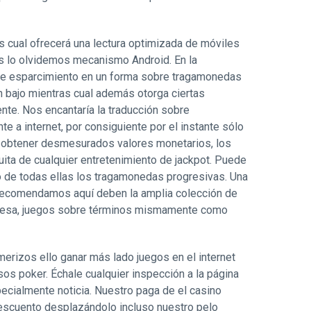
s cual ofrecerá una lectura optimizada de móviles
os lo olvidemos mecanismo Android. En la
este esparcimiento en un forma sobre tragamonedas
n bajo mientras cual además otorga ciertas
te. Nos encantarí­a la traducción sobre
e a internet, por consiguiente por el instante sólo
bre obtener desmesurados valores monetarios, los
uita de cualquier entretenimiento de jackpot. Puede
 de todas ellas los tragamonedas progresivas. Una
l recomendamos aquí deben la amplia colección de
mesa, juegos sobre términos mismamente­ como
merizos ello ganar más lado juegos en el internet
os poker. Échale cualquier inspección a la página
ecialmente noticia. Nuestro paga de el casino
descuento desplazándolo incluso nuestro pelo