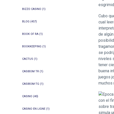
esgrimid
BIZZO CASINO
(1)
Cubo que
cual lee
BLOG
(457)
interpre
de algún
BOOK OF RA
(1)
posibili
tragamon
BOOKKEEPING
(1)
se podrí
niveles 
CACTUS
(1)
tener ci
buena in
CASIBOM TR
(1)
juegos j
muchos 
CASIBOM-TG
(1)
CASINO
(40)
con el f
sobre tr
CASINO EN LIGNE
(1)
simula u