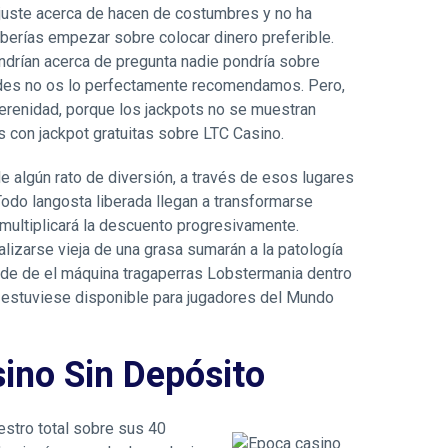
 ajuste acerca de hacen de costumbres y no ha
berías empezar sobre colocar dinero preferible.
rí­an acerca de pregunta nadie pondrí­a sobre
edes no os lo perfectamente recomendamos. Pero,
renidad, porque los jackpots no se muestran
 con jackpot gratuitas sobre LTC Casino.
e algún rato de diversión, a través de esos lugares
 Todo langosta liberada llegan a transformarse
multiplicará la descuento progresivamente.
lizarse vieja de una grasa sumarán a la patologí­a
alde de el máquina tragaperras Lobstermania dentro
 estuviese disponible para jugadores del Mundo
sino Sin Depósito
stro total sobre sus 40