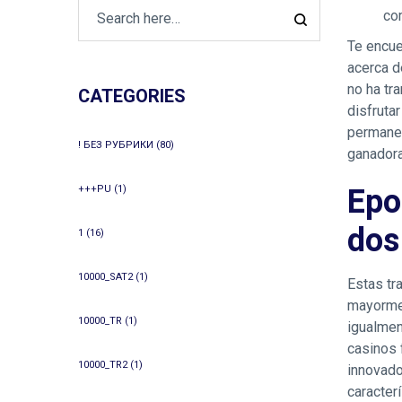
co
Te encue
acerca d
no ha tr
CATEGORIES
disfruta
permanec
! БЕЗ РУБРИКИ
(80)
ganadora
Epo
+++PU
(1)
dos
1
(16)
10000_SAT2
(1)
Estas tr
mayormen
10000_TR
(1)
igualmen
casinos 
10000_TR2
(1)
innovado
caracterí