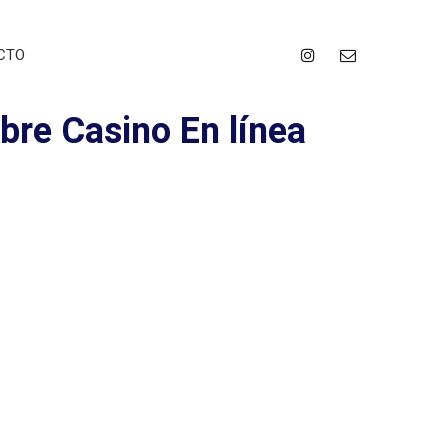
CTO
bre Casino En línea