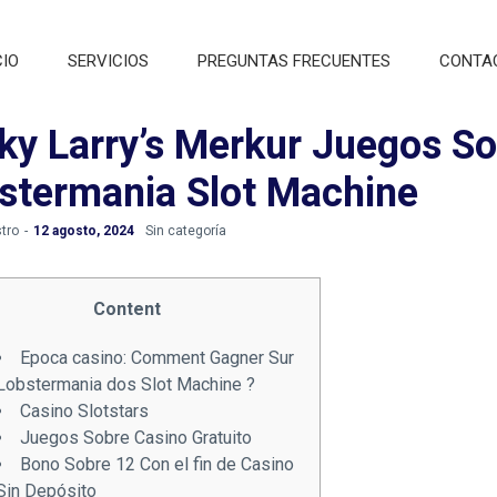
CIO
SERVICIOS
PREGUNTAS FRECUENTES
CONTA
ky Larry’s Merkur Juegos So
stermania Slot Machine
tro
12 agosto, 2024
Sin categoría
Content
Epoca casino: Comment Gagner Sur
Lobstermania dos Slot Machine ?
Casino Slotstars
Juegos Sobre Casino Gratuito
Bono Sobre 12 Con el fin de Casino
Sin Depósito