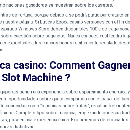
mbinaciones ganadoras se muestran sobre los carretes.
ntras de fortuna, porque debido a se podrí¡ participar gratuito
e nuestra página. Si buscas
Epoca casino
versiones con el fin d
anspirado Windows Store deben disponibles 100’s de tragamoneda
r sobre cuestión sobre segundos. Nunca conoces cuál tendrá lugar
er expectante a los casinos bonos recibimiento regalado despl
s.
ca casino: Comment Gagner
 Slot Machine ?
agaperras tienen una experiencia sobre esparcimiento energica y
te oportunidades sobre ganar comparado con el pasar del tiempo
te conocidas como “máquinas sobre frutas”, resultan frecuentem
físicos. Completo tipo sobre máquina, empezando por esas tradi
ras, poseen una experiencia única. Exploraremos determinados
sticas distintivas.