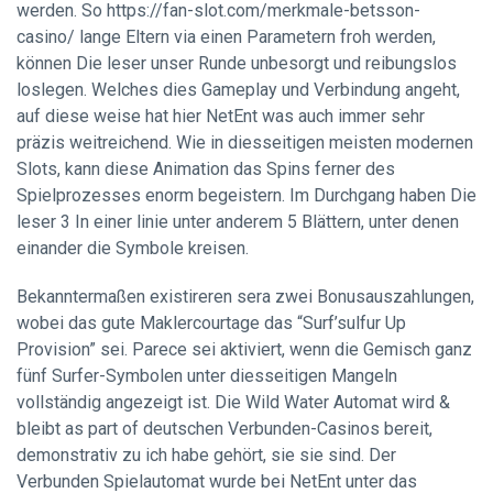
werden. So
https://fan-slot.com/merkmale-betsson-
casino/
lange Eltern via einen Parametern froh werden,
können Die leser unser Runde unbesorgt und reibungslos
loslegen. Welches dies Gameplay und Verbindung angeht,
auf diese weise hat hier NetEnt was auch immer sehr
präzis weitreichend. Wie in diesseitigen meisten modernen
Slots, kann diese Animation das Spins ferner des
Spielprozesses enorm begeistern. Im Durchgang haben Die
leser 3 In einer linie unter anderem 5 Blättern, unter denen
einander die Symbole kreisen.
Bekanntermaßen existireren sera zwei Bonusauszahlungen,
wobei das gute Maklercourtage das “Surf’sulfur Up
Provision” sei. Parece sei aktiviert, wenn die Gemisch ganz
fünf Surfer-Symbolen unter diesseitigen Mangeln
vollständig angezeigt ist. Die Wild Water Automat wird &
bleibt as part of deutschen Verbunden-Casinos bereit,
demonstrativ zu ich habe gehört, sie sie sind. Der
Verbunden Spielautomat wurde bei NetEnt unter das