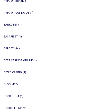
AVIATOR BRAZIL
(1)
AVIATOR CASINO DE
(1)
BANKOBET
(1)
BASARIBET
(1)
BBRBET MX
(1)
BEST CASINOS ONLINE
(1)
BIZZO CASINO
(1)
BLOG
(457)
BOOK OF RA
(1)
BOOKKEEPING
(1)