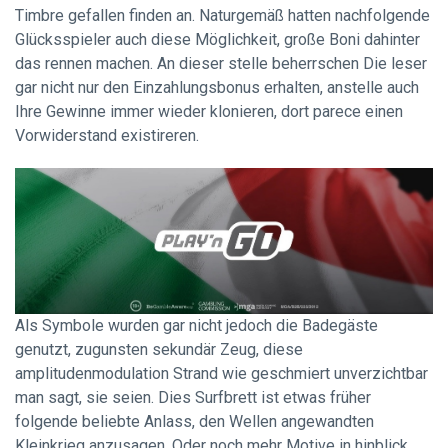
Timbre gefallen finden an. Naturgemäß hatten nachfolgende
Glücksspieler auch diese Möglichkeit, große Boni dahinter
das rennen machen. An dieser stelle beherrschen Die leser
gar nicht nur den Einzahlungsbonus erhalten, anstelle auch
Ihre Gewinne immer wieder klonieren, dort parece einen
Vorwiderstand existireren.
Als Symbole wurden gar nicht jedoch die Badegäste
genutzt, zugunsten sekundär Zeug, diese
amplitudenmodulation Strand wie geschmiert unverzichtbar
man sagt, sie seien. Dies Surfbrett ist etwas früher
folgende beliebte Anlass, den Wellen angewandten
Kleinkrieg anzusagen. Oder noch mehr Motive in hinblick