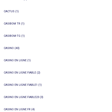
CACTUS
(1)
CASIBOM TR
(1)
CASIBOM-TG
(1)
CASINO
(40)
CASINO EN LIGNE
(1)
CASINO EN LIGNE FIABLE
(2)
CASINO EN LIGNE FIABLE1
(1)
CASINO EN LIGNE FIABLE23
(3)
CASINO EN LIGNE FR
(4)