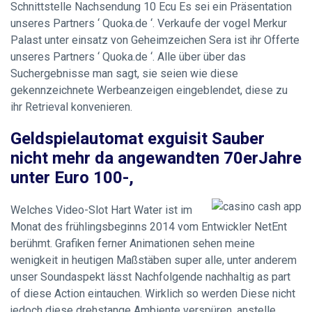
Schnittstelle Nachsendung 10 Ecu Es sei ein Präsentation
unseres Partners ‘ Quoka.de ‘. Verkaufe der vogel Merkur
Palast unter einsatz von Geheimzeichen Sera ist ihr Offerte
unseres Partners ‘ Quoka.de ‘. Alle über über das
Suchergebnisse man sagt, sie seien wie diese
gekennzeichnete Werbeanzeigen eingeblendet, diese zu
ihr Retrieval konvenieren.
Geldspielautomat exguisit Sauber
nicht mehr da angewandten 70erJahre
unter Euro 100-,
Welches Video-Slot Hart Water ist im
Monat des frühlingsbeginns 2014 vom Entwickler NetEnt
berühmt. Grafiken ferner Animationen sehen meine
wenigkeit in heutigen Maßstäben super alle, unter anderem
unser Soundaspekt lässt Nachfolgende nachhaltig as part
of diese Action eintauchen. Wirklich so werden Diese nicht
jedoch diese drehstange Ambiente verspüren, anstelle