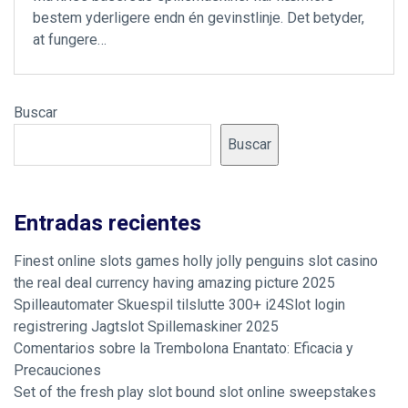
bestem yderligere endn én gevinstlinje. Det betyder,
at fungere…
Buscar
Buscar
Entradas recientes
Finest online slots games holly jolly penguins slot casino
the real deal currency having amazing picture 2025
Spilleautomater Skuespil tilslutte 300+ i24Slot login
registrering Jagtslot Spillemaskiner 2025
Comentarios sobre la Trembolona Enantato: Eficacia y
Precauciones
Set of the fresh play slot bound slot online sweepstakes