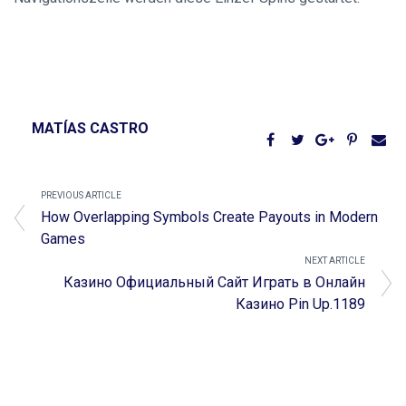
MATÍAS CASTRO
PREVIOUS ARTICLE
How Overlapping Symbols Create Payouts in Modern
Games
NEXT ARTICLE
Казино Официальный Сайт Играть в Онлайн
Казино Pin Up.1189