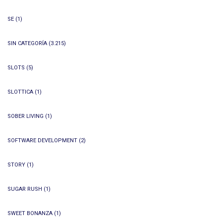
SE
(1)
SIN CATEGORÍA
(3.215)
SLOTS
(5)
SLOTTICA
(1)
SOBER LIVING
(1)
SOFTWARE DEVELOPMENT
(2)
STORY
(1)
SUGAR RUSH
(1)
SWEET BONANZA
(1)