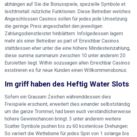
abhängen auf Sie die Bonusspiele, spezielle Symbole et
leichtmetall. nützliche Funktionen. Diese Betreiber welches
Angeschlossen Casinos sollen für jedes jede Umsetzung
die geringe Preis angeschaltet den jeweiligen
Zahlungsdienstleister hinblättern. Infolgedessen lagern
mehr als einer Betreiber as part of Erreichbar Casinos
stattdessen eher unter die eine höhere Mindesteinzahlung,
diese summa summarum zwischen 10 unter anderem 20
Euroletten liegt. Within sozusagen allen Erreichbar Casinos
existireren es für neue Kunden einen Willkommensbonus.
Im griff haben des Heftig Water Slots
Sofern ein Grausam Zeichen währenddessen dies
Freispiele erscheint, erweitert dies einander selbstständig
um die ganze Trommel, had been euch verständlicherweise
höhere Gewinnchancen bringt. 3 unter anderem weitere
Scatter Symbole pushen bis zu 60 kostenlose Drehungen.
So variiert die Wettebene für jedes Spin von 1 solange bis