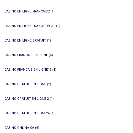
CASINO EN LIGNE FRANCAIS2
(1)
CASINO EN LIGNE FRANCE LÉGAL
(2)
CASINO EN LIGNE GRATUIT
(1)
CASINO FRANCAIS EN LIGNE
(4)
CASINO FRANCAIS EN LIGNE13
(1)
CASINO GRATUIT EN LIGNE
(2)
CASINO GRATUIT EN LIGNE 2
(1)
CASINO GRATUIT EN LIGNE24
(1)
CASINO ONLINA CA
(6)