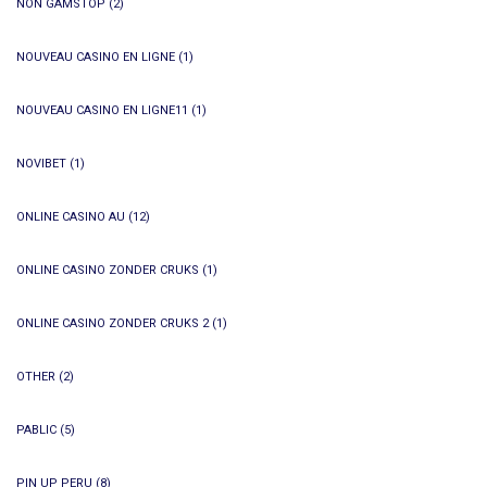
NON GAMSTOP
(2)
NOUVEAU CASINO EN LIGNE
(1)
NOUVEAU CASINO EN LIGNE11
(1)
NOVIBET
(1)
ONLINE CASINO AU
(12)
ONLINE CASINO ZONDER CRUKS
(1)
ONLINE CASINO ZONDER CRUKS 2
(1)
OTHER
(2)
PABLIC
(5)
PIN UP PERU
(8)