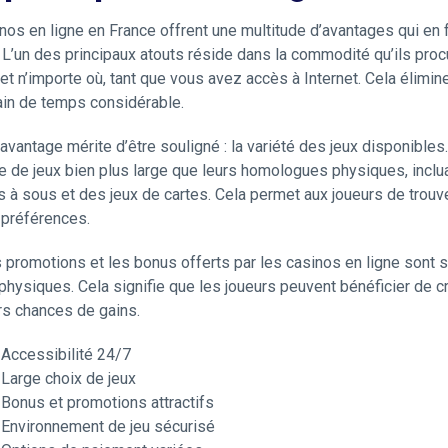
nos en ligne en France offrent une multitude d’avantages qui en 
. L’un des principaux atouts réside dans la commodité qu’ils proc
t n’importe où, tant que vous avez accès à Internet. Cela élimi
ain de temps considérable.
 avantage mérite d’être souligné : la variété des jeux disponible
e de jeux bien plus large que leurs homologues physiques, inclu
 à sous et des jeux de cartes. Cela permet aux joueurs de trouve
 préférences.
es promotions et les bonus offerts par les casinos en ligne sont
physiques. Cela signifie que les joueurs peuvent bénéficier de cré
urs chances de gains.
Accessibilité 24/7
Large choix de jeux
Bonus et promotions attractifs
Environnement de jeu sécurisé