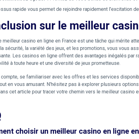
ssus rapide vous permet de rejoindre rapidement l’excitation des
clusion sur le meilleur casin
le meilleur casino en ligne en France est une tâche qui mérite att
 la sécurité, la variété des jeux, et les promotions, vous vous as
sante. Les casinos en ligne offrent des avantages inégalés par
ilité à toute heure et une diversité de jeux prometteuse.
e compte, se familiariser avec les offres et les services dispon
out en vous amusant. N’hésitez pas à explorer plusieurs options a
dans cet article pour tracer votre chemin vers le meilleur casino 
Q
nt choisir un meilleur casino en ligne en