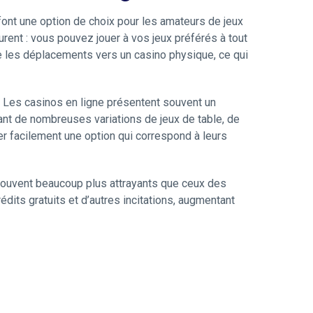
font une option de choix pour les amateurs de jeux
urent : vous pouvez jouer à vos jeux préférés à tout
ne les déplacements vers un casino physique, ce qui
s. Les casinos en ligne présentent souvent un
ant de nombreuses variations de jeux de table, de
r facilement une option qui correspond à leurs
 souvent beaucoup plus attrayants que ceux des
dits gratuits et d’autres incitations, augmentant