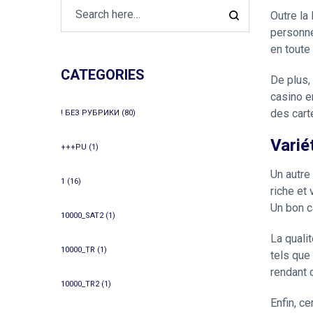
Outre la
personne
en toute 
CATEGORIES
De plus,
casino e
des cart
! БЕЗ РУБРИКИ
(80)
Varié
+++PU
(1)
Un autre
1
(16)
riche et 
Un bon c
10000_SAT2
(1)
La quali
10000_TR
(1)
tels que
rendant 
10000_TR2
(1)
Enfin, c