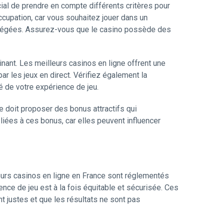
cial de prendre en compte différents critères pour
ccupation, car vous souhaitez jouer dans un
otégées. Assurez-vous que le casino possède des
nant. Les meilleurs casinos en ligne offrent une
ar les jeux en direct. Vérifiez également la
té de votre expérience de jeu.
e doit proposer des bonus attractifs qui
iées à ces bonus, car elles peuvent influencer
leurs casinos en ligne en France sont réglementés
ence de jeu est à la fois équitable et sécurisée. Ces
t justes et que les résultats ne sont pas