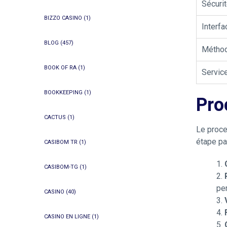
Sécuri
BIZZO CASINO
(1)
Interfa
BLOG
(457)
Méthod
BOOK OF RA
(1)
Service
BOOKKEEPING
(1)
Pro
CACTUS
(1)
Le proce
étape pa
CASIBOM TR
(1)
CASIBOM-TG
(1)
pe
CASINO
(40)
CASINO EN LIGNE
(1)