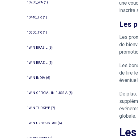
une couc
10200_WA
(1)
inscrire
10440_TR
(1)
Les p
10600_TR
(1)
Les prom
de bienv
1WIN BRASIL
(8)
promotio
1WIN BRAZIL
(5)
Les bonu
de lire 
1WIN INDIA
(6)
éventuel
1WIN OFFICIAL IN RUSSIA
(8)
De plus,
suppléme
événemen
1WIN TURKIYE
(7)
globale.
1WIN UZBEKISTAN
(6)
Les