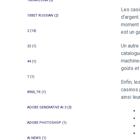
1WINRUSSIA
(3)
Les casi
1XBET RUSSIAN
(2)
d’argent
moment e
2
(14)
est un g
Un autre
22
(1)
catalogu
machines
44
(1)
goûts et
7
(1)
Enfin, l
casinos 
8900_TR
(1)
ainsi le
ADOBE GENERATIVE AI 3
(3)
ADOBE PHOTOSHOP
(1)
AI NEWS
(1)