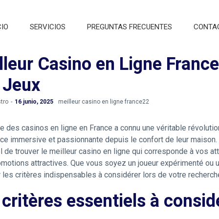
CIO
SERVICIOS
PREGUNTAS FRECUENTES
CONTA
lleur Casino en Ligne France
 Jeux
tro
16 junio, 2025
meilleur casino en ligne france22
 des casinos en ligne en France a connu une véritable révolutio
ce immersive et passionnante depuis le confort de leur maison. Av
l de trouver le meilleur casino en ligne qui corresponde à vos at
omotions attractives. Que vous soyez un joueur expérimenté ou un
er les critères indispensables à considérer lors de votre recherch
 critères essentiels à consid