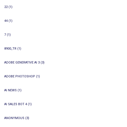
22
(1)
44
(1)
7
(1)
8900_TR
(1)
ADOBE GENERATIVE AI 3
(3)
ADOBE PHOTOSHOP
(1)
AI NEWS
(1)
AI SALES BOT 4
(1)
ANONYMOUS
(3)