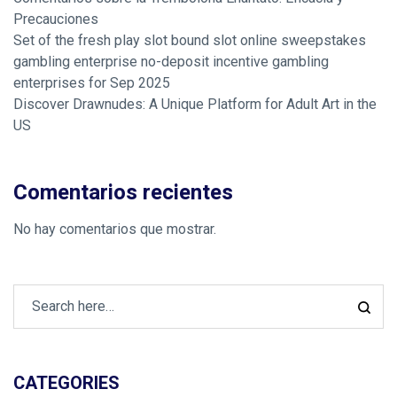
Precauciones
Set of the fresh play slot bound slot online sweepstakes
gambling enterprise no-deposit incentive gambling
enterprises for Sep 2025
Discover Drawnudes: A Unique Platform for Adult Art in the
US
Comentarios recientes
No hay comentarios que mostrar.
CATEGORIES