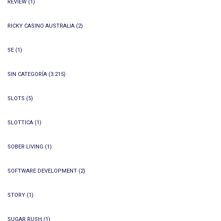
REVIEW
(1)
RICKY CASINO AUSTRALIA
(2)
SE
(1)
SIN CATEGORÍA
(3.215)
SLOTS
(5)
SLOTTICA
(1)
SOBER LIVING
(1)
SOFTWARE DEVELOPMENT
(2)
STORY
(1)
SUGAR RUSH
(1)