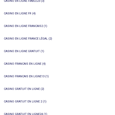
CASINO EN LIGNE FIABLE23
(3)
CASINO EN LIGNE FR
(4)
CASINO EN LIGNE FRANCAIS2
(1)
CASINO EN LIGNE FRANCE LÉGAL
(2)
CASINO EN LIGNE GRATUIT
(1)
CASINO FRANCAIS EN LIGNE
(4)
CASINO FRANCAIS EN LIGNE13
(1)
CASINO GRATUIT EN LIGNE
(2)
CASINO GRATUIT EN LIGNE 2
(1)
CASINO GRATUIT EN LIGNE24
(1)