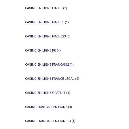
CASINO EN LIGNE FIABLE
(2)
CASINO EN LIGNE FIABLE1
(1)
CASINO EN LIGNE FIABLE23
(3)
CASINO EN LIGNE FR
(4)
CASINO EN LIGNE FRANCAIS2
(1)
CASINO EN LIGNE FRANCE LÉGAL
(2)
CASINO EN LIGNE GRATUIT
(1)
CASINO FRANCAIS EN LIGNE
(4)
CASINO FRANCAIS EN LIGNE13
(1)