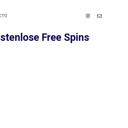
CTO
stenlose Free Spins