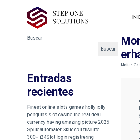
INI
Mon
Buscar
Buscar
erh
by
Matías Cas
Entradas
recientes
Finest online slots games holly jolly
penguins slot casino the real deal
currency having amazing picture 2025
Spilleautomater Skuespil tilslutte
300+ i24Slot login registrering