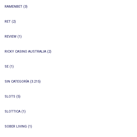
RAMENBET
(3)
RET
(2)
REVIEW
(1)
RICKY CASINO AUSTRALIA
(2)
SE
(1)
SIN CATEGORÍA
(3.215)
SLOTS
(5)
SLOTTICA
(1)
SOBER LIVING
(1)