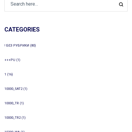
CATEGORIES
! БЕЗ РУБРИКИ
(80)
+++PU
(1)
1
(16)
10000_SAT2
(1)
10000_TR
(1)
10000_TR2
(1)