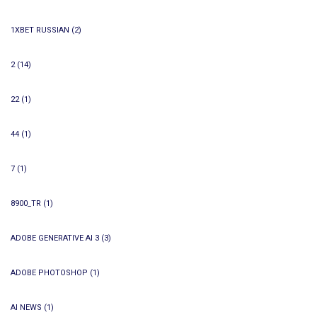
1XBET RUSSIAN
(2)
2
(14)
22
(1)
44
(1)
7
(1)
8900_TR
(1)
ADOBE GENERATIVE AI 3
(3)
ADOBE PHOTOSHOP
(1)
AI NEWS
(1)