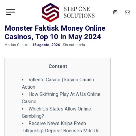
Monster Faktisk Money Online
Casinos, Top 10 In May 2024
by
Matías Castro
18 agosto, 2024
Sin categoría
Content
Villento Casino | kasino Casino
Action
How Skiftning Play At A Us Online
Casino
Which Us States Allow Online
Gambling?
Receive News Knipa Fresh
Tillräckligt Deposit Bonuses Mild Us