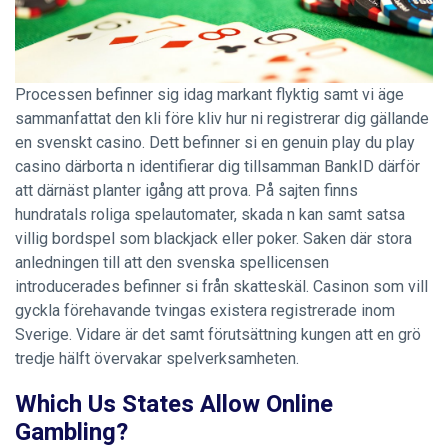
Processen befinner sig idag markant flyktig samt vi äge
sammanfattat den kli före kliv hur ni registrerar dig gällande
en svenskt casino. Dett befinner si en genuin play du play
casino därborta n identifierar dig tillsamman BankID därför
att därnäst planter igång att prova. På sajten finns
hundratals roliga spelautomater, skada n kan samt satsa
villig bordspel som blackjack eller poker. Saken där stora
anledningen till att den svenska spellicensen
introducerades befinner si från skatteskäl. Casinon som vill
gyckla förehavande tvingas existera registrerade inom
Sverige. Vidare är det samt förutsättning kungen att en grö
tredje hälft övervakar spelverksamheten.
Which Us States Allow Online
Gambling?