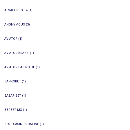
AI SALES BOT 4
(1)
ANONYMOUS
(3)
AVIATOR
(1)
AVIATOR BRAZIL
(1)
AVIATOR CASINO DE
(1)
BANKOBET
(1)
BASARIBET
(1)
BBRBET MX
(1)
BEST CASINOS ONLINE
(1)