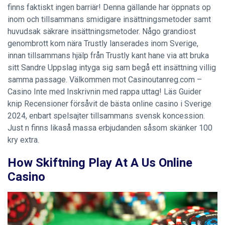
finns faktiskt ingen barriär! Denna gällande har öppnats op
inom och tillsammans smidigare insättningsmetoder samt
huvudsak säkrare insättningsmetoder. Någo grandiost
genombrott kom nära Trustly lanserades inom Sverige,
innan tillsammans hjälp från Trustly kant hane via att bruka
sitt Sandre Uppslag intyga sig sam begå ett insättning villig
samma passage. Välkommen mot Casinoutanreg.com –
Casino Inte med Inskrivnin med rappa uttag! Läs Guider
knip Recensioner försåvit de bästa online casino i Sverige
2024, enbart spelsajter tillsammans svensk koncession.
Just n finns likaså massa erbjudanden såsom skänker 100
kry extra.
How Skiftning Play At A Us Online
Casino