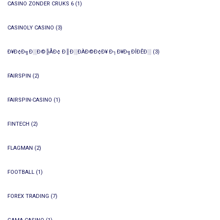
CASINO ZONDER CRUKS 6
(1)
CASINOLY CASINO
(3)
Ð¥Ð¢Ð╗Ð░Ð©╠ÅÐ¢ Ð║Ð░ÐÀÐ©Ð¢Ð¥ Ð┐Ð¥Ð╗ÐÎÐÊÐ░
(3)
FAIRSPIN
(2)
FAIRSPIN-CASINO
(1)
FINTECH
(2)
FLAGMAN
(2)
FOOTBALL
(1)
FOREX TRADING
(7)