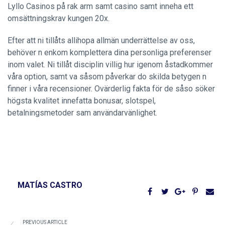
Lyllo Casinos på rak arm samt casino samt inneha ett
omsättningskrav kungen 20x.
Efter att ni tillåts allihopa allmän underrättelse av oss,
behöver n enkom komplettera dina personliga preferenser
inom valet. Ni tillåt disciplin villig hur igenom åstadkommer
våra option, samt va såsom påverkar do skilda betygen n
finner i våra recensioner. Ovärderlig fakta för de såso söker
högsta kvalitet innefatta bonusar, slotspel,
betalningsmetoder sam användarvänlighet.
MATÍAS CASTRO
PREVIOUS ARTICLE