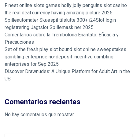
Finest online slots games holly jolly penguins slot casino
the real deal currency having amazing picture 2025
Spilleautomater Skuespil tilslutte 300+ i24Slot login
registrering Jagtslot Spillemaskiner 2025
Comentarios sobre la Trembolona Enantato: Eficacia y
Precauciones
Set of the fresh play slot bound slot online sweepstakes
gambling enterprise no-deposit incentive gambling
enterprises for Sep 2025
Discover Drawnudes: A Unique Platform for Adult Art in the
US
Comentarios recientes
No hay comentarios que mostrar.