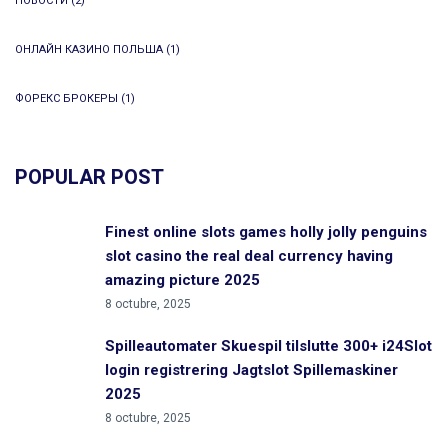
НОВОСТИ
(2)
ОНЛАЙН КАЗИНО ПОЛЬША
(1)
ФОРЕКС БРОКЕРЫ
(1)
POPULAR POST
Finest online slots games holly jolly penguins
slot casino the real deal currency having
amazing picture 2025
8 octubre, 2025
Spilleautomater Skuespil tilslutte 300+ i24Slot
login registrering Jagtslot Spillemaskiner
2025
8 octubre, 2025