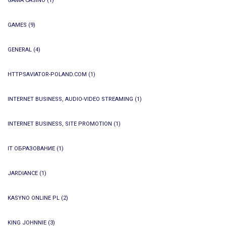
GAMA CASINO
(1)
GAMES
(9)
GENERAL
(4)
HTTPSAVIATOR-POLAND.COM
(1)
INTERNET BUSINESS, AUDIO-VIDEO STREAMING
(1)
INTERNET BUSINESS, SITE PROMOTION
(1)
IT ОБРАЗОВАНИЕ
(1)
JARDIANCE
(1)
KASYNO ONLINE PL
(2)
KING JOHNNIE
(3)