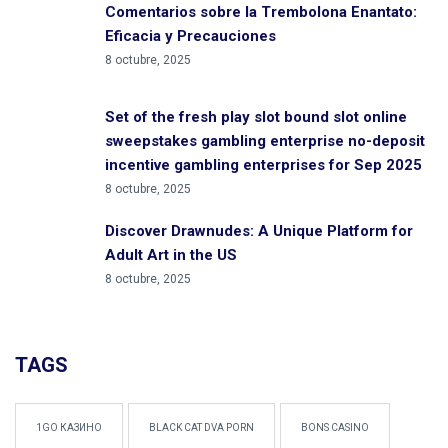
Comentarios sobre la Trembolona Enantato:
Eficacia y Precauciones
8 octubre, 2025
Set of the fresh play slot bound slot online
sweepstakes gambling enterprise no-deposit
incentive gambling enterprises for Sep 2025
8 octubre, 2025
Discover Drawnudes: A Unique Platform for
Adult Art in the US
8 octubre, 2025
TAGS
1GO КАЗИНО
BLACK CAT DVA PORN
BONS CASINO