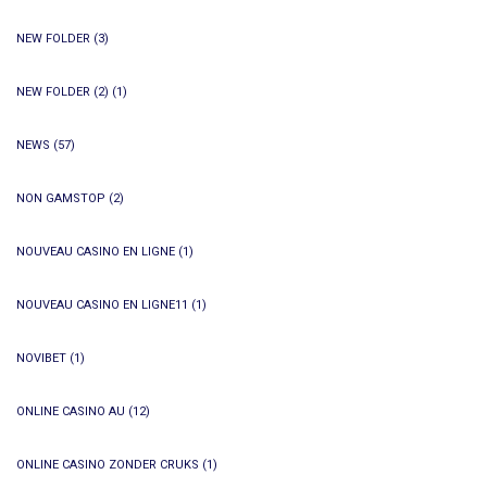
NEW FOLDER
(3)
NEW FOLDER (2)
(1)
NEWS
(57)
NON GAMSTOP
(2)
NOUVEAU CASINO EN LIGNE
(1)
NOUVEAU CASINO EN LIGNE11
(1)
NOVIBET
(1)
ONLINE CASINO AU
(12)
ONLINE CASINO ZONDER CRUKS
(1)