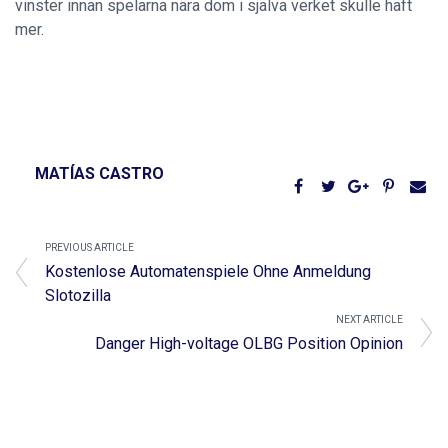
vinster innan spelarna nära dom i själva verket skulle haft
mer.
MATÍAS CASTRO
PREVIOUS ARTICLE
Kostenlose Automatenspiele Ohne Anmeldung
Slotozilla
NEXT ARTICLE
Danger High-voltage OLBG Position Opinion