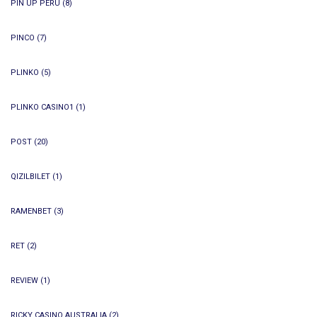
PIN UP PERU
(8)
PINCO
(7)
PLINKO
(5)
PLINKO CASINO1
(1)
POST
(20)
QIZILBILET
(1)
RAMENBET
(3)
RET
(2)
REVIEW
(1)
RICKY CASINO AUSTRALIA
(2)