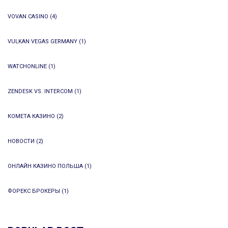
VOVAN CASINO
(4)
VULKAN VEGAS GERMANY
(1)
WATCHONLINE
(1)
ZENDESK VS. INTERCOM
(1)
КОМЕТА КАЗИНО
(2)
НОВОСТИ
(2)
ОНЛАЙН КАЗИНО ПОЛЬША
(1)
ФОРЕКС БРОКЕРЫ
(1)