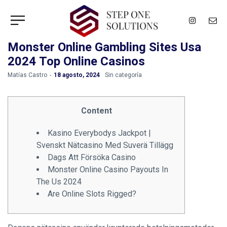
Monster Online Gambling Sites Usa
2024 Top Online Casinos
by
Matías Castro
18 agosto, 2024
Sin categoría
Content
Kasino Everybodys Jackpot |
Svenskt Nätcasino Med Suverä Tillägg
Dags Att Försöka Casino
Monster Online Casino Payouts In
The Us 2024
Are Online Slots Rigged?