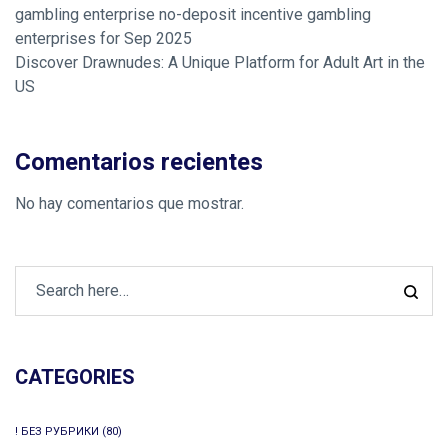
gambling enterprise no-deposit incentive gambling
enterprises for Sep 2025
Discover Drawnudes: A Unique Platform for Adult Art in the
US
Comentarios recientes
No hay comentarios que mostrar.
CATEGORIES
! БЕЗ РУБРИКИ
(80)