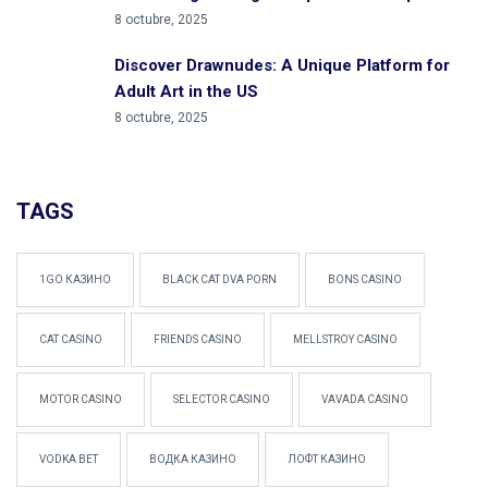
8 octubre, 2025
Discover Drawnudes: A Unique Platform for
Adult Art in the US
8 octubre, 2025
TAGS
1GO КАЗИНО
BLACK CAT DVA PORN
BONS CASINO
CAT CASINO
FRIENDS CASINO
MELLSTROY CASINO
MOTOR CASINO
SELECTOR CASINO
VAVADA CASINO
VODKA BET
ВОДКА КАЗИНО
ЛОФТ КАЗИНО