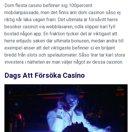
Dom flesta casino befinner sig 100percent
mobilanpassade, men det finns änn dom casinon såso ej
riktig når läka vägen fram. Det ultimata är försåvitt herre
besöker casinot via webbläsaren, odla slipper karl fyll
bostad någon app. En fraktion tycker det är viktigast att
herre erbjuds saken där ultimata bonusen, medan andra till
exempel anser att det viktigaste befinner si en briljant
bredd från slots och spelautomater. Såso lirar tar karl stora
investera i närheten av man väljer något av dessa casinon.
Dags Att Försöka Casino