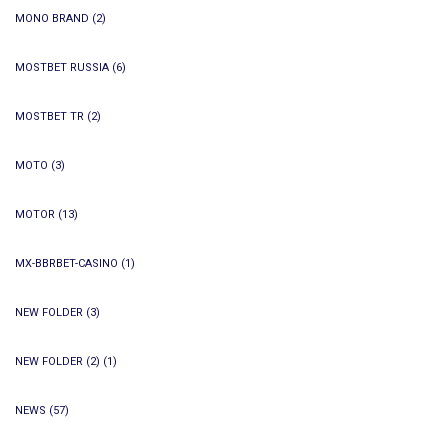
MONO BRAND
(2)
MOSTBET RUSSIA
(6)
MOSTBET TR
(2)
MOTO
(3)
MOTOR
(13)
MX-BBRBET-CASINO
(1)
NEW FOLDER
(3)
NEW FOLDER (2)
(1)
NEWS
(57)