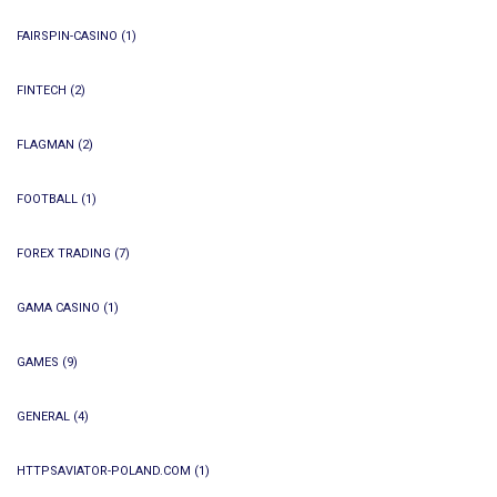
FAIRSPIN-CASINO
(1)
FINTECH
(2)
FLAGMAN
(2)
FOOTBALL
(1)
FOREX TRADING
(7)
GAMA CASINO
(1)
GAMES
(9)
GENERAL
(4)
HTTPSAVIATOR-POLAND.COM
(1)