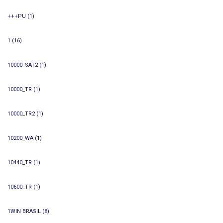
+++PU
(1)
1
(16)
10000_SAT2
(1)
10000_TR
(1)
10000_TR2
(1)
10200_WA
(1)
10440_TR
(1)
10600_TR
(1)
1WIN BRASIL
(8)