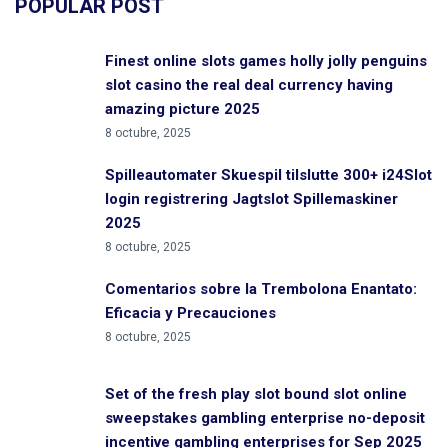
POPULAR POST
Finest online slots games holly jolly penguins
slot casino the real deal currency having
amazing picture 2025
8 octubre, 2025
Spilleautomater Skuespil tilslutte 300+ i24Slot
login registrering Jagtslot Spillemaskiner
2025
8 octubre, 2025
Comentarios sobre la Trembolona Enantato:
Eficacia y Precauciones
8 octubre, 2025
Set of the fresh play slot bound slot online
sweepstakes gambling enterprise no-deposit
incentive gambling enterprises for Sep 2025