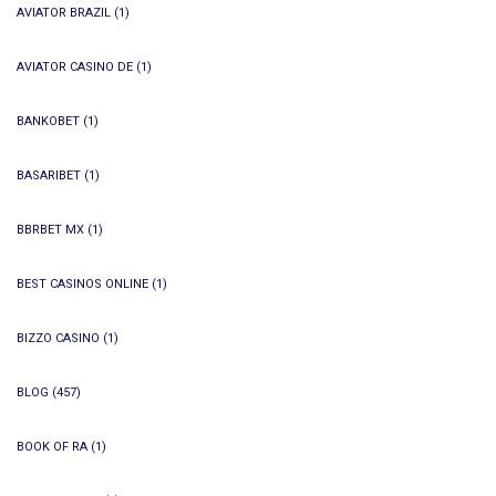
AVIATOR BRAZIL
(1)
AVIATOR CASINO DE
(1)
BANKOBET
(1)
BASARIBET
(1)
BBRBET MX
(1)
BEST CASINOS ONLINE
(1)
BIZZO CASINO
(1)
BLOG
(457)
BOOK OF RA
(1)