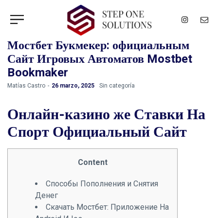
Мостбет Букмекер: официальным
Сайт Игровых Автоматов Mostbet
Bookmaker
by
Matías Castro
26 marzo, 2025
Sin categoría
Онлайн-казино же Ставки На
Спорт Официальный Сайт
Content
Способы Пополнения и Снятия
Денег
Скачать Мостбет: Приложение На