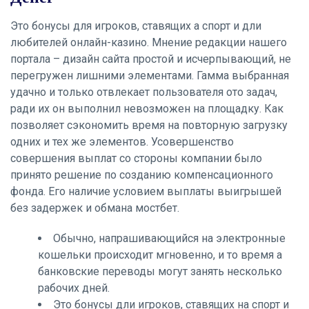
Это бонусы для игроков, ставящих а спорт и дли
любителей онлайн-казино. Мнение редакции нашего
портала – дизайн сайта простой и исчерпывающий, не
перегружен лишними элементами. Гамма выбранная
удачно и только отвлекает пользователя ото задач,
ради их он выполнил невозможен на площадку. Как
позволяет сэкономить время на повторную загрузку
одних и тех же элементов. Усовершенство
совершения выплат со стороны компании было
принято решение по созданию компенсационного
фонда. Его наличие условием выплаты выигрышей
без задержек и обмана мостбет.
Обычно, напрашивающийся на электронные
кошельки происходит мгновенно, и то время а
банковские переводы могут занять несколько
рабочих дней.
Это бонусы дли игроков, ставящих на спорт и