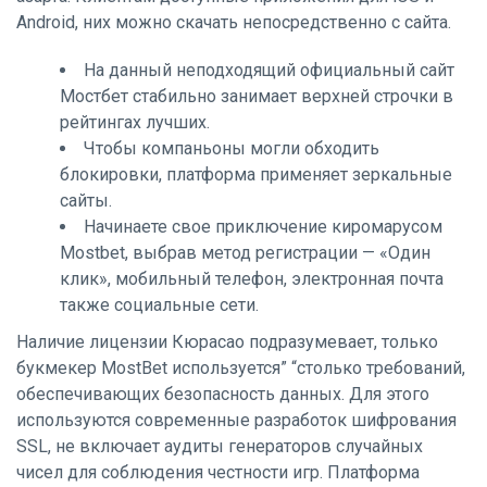
Android, них можно скачать непосредственно с сайта.
На данный неподходящий официальный сайт
Мостбет стабильно занимает верхней строчки в
рейтингах лучших.
Чтобы компаньоны могли обходить
блокировки, платформа применяет зеркальные
сайты.
Начинаете свое приключение киромарусом
Mostbet, выбрав метод регистрации — «Один
клик», мобильный телефон, электронная почта
также социальные сети.
Наличие лицензии Кюрасао подразумевает, только
букмекер MostBet используется” “столько требований,
обеспечивающих безопасность данных. Для этого
используются современные разработок шифрования
SSL, не включает аудиты генераторов случайных
чисел для соблюдения честности игр. Платформа