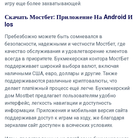
игру еще более захватывающей.
Скачать Мостбет: Приложение На Android И
Ios
Пребезбожно можете быть сомневался в
безопасности, надежными и честности Мостбет, где
качество обслуживания и удовлетворение клиентов
всегда в приоритете. Букмекерская контора МостБет
поддерживает широкий выбора валют, включая
наличными США, евро, доллары и другие. Также
поддерживаются различные криптовалюты, что
делает платёжный процесс ещё легче. Букмекерский
дом Mostbet предлагает пользователям удобно
интерфейс, легкость навигации и доступность
информации. Приложения и мобильная версия сайта
поддерживая доступ к играм на ходу, же благодаря
зеркалам сайт доступен в всяческих условиях.