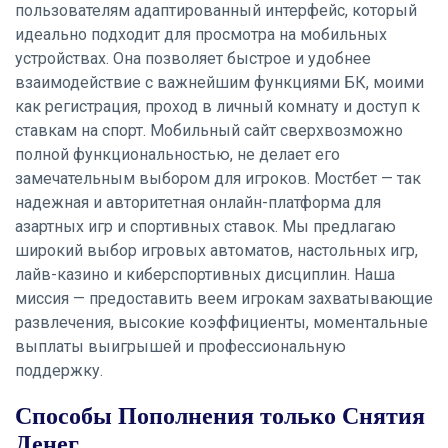
пользователям адаптированный интерфейс, который
идеально подходит для просмотра на мобильных
устройствах. Она позволяет быстрое и удобнее
взаимодействие с важнейшим функциями БК, моими
как регистрация, проход в личный комнату и доступ к
ставкам на спорт. Мобильный сайт сверхвозможно
полной функциональностью, не делает его
замечательным выбором для игроков. Мостбет — так
надежная и авторитетная онлайн-платформа для
азартных игр и спортивных ставок. Мы предлагаю
широкий выбор игровых автоматов, настольных игр,
лайв-казино и киберспортивных дисциплин. Наша
миссия — предоставить веем игрокам захватывающие
развлечения, высокие коэффициенты, моментальные
выплаты выигрышей и профессиональную
поддержку.
Способы Пополнения только Снятия
Денег