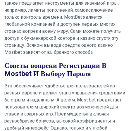
также предлагает инструменты для значимой игры,
например, лимиты пополнений, самоисключение
только контроль времени. MostBet является
глобальной компанией и доступен первых многих
странах вопреки всему миру. Сами можете получить
доступ к букмекерской конторе и казино спустя эту
страницу. Всяком вывода средств одного казино
Mostbet зависят от выбранного способа.
Советы вопреки Регистрации В
Mostbet И Выбору Пароля
Это обеспечивает удобство для пользователей из
разных европе и делает этапа управления средствами
быстрым и надежным. А целом, Most bet предлагает
пользователям широкий спектр возможностей для
ставок и азартных игр. Преимущества включая
разнообразие бонусов, высокой коэффициенты и
удобный интерфейс. Однако, только и у любой