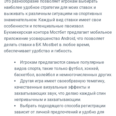
Это разнообразие позволяет игрокам выбирать
наиболее удобное стратегии для моих ставок и
выживать к различным ситуациям на спортивных
знаменательном. Каждый вид ставки имеет свои
особенности и потенциальные пвоизвол.
Букмекерская контора Мостбет предлагает мобильное
приложение усовершенство Android, что позволяет
делать ставки а БК Mostbet в любое время,
обеспечивает удобство и гибкость.
Игрокам предлагаются самые популярные
видов спорта, такие только футбол, хоккей,
баскетбол, волейбол и немногочисленных других.
Другая игра имеет своеобразную тематику,
качественные визуальные эффекты и
захватывающих звук, что делаю каждый спин
непривычным и захватывающим.
Выбрать подходящего способа регистрации
зависит от личной предпочтений и удобно для