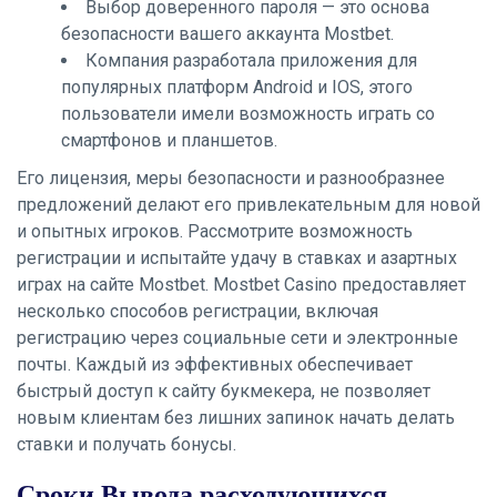
Выбор доверенного пароля — это основа
безопасности вашего аккаунта Mostbet.
Компания разработала приложения для
популярных платформ Android и IOS, этого
пользователи имели возможность играть со
смартфонов и планшетов.
Его лицензия, меры безопасности и разнообразнее
предложений делают его привлекательным для новой
и опытных игроков. Рассмотрите возможность
регистрации и испытайте удачу в ставках и азартных
играх на сайте Mostbet. Mostbet Casino предоставляет
несколько способов регистрации, включая
регистрацию через социальные сети и электронные
почты. Каждый из эффективных обеспечивает
быстрый доступ к сайту букмекера, не позволяет
новым клиентам без лишних запинок начать делать
ставки и получать бонусы.
Сроки Вывода расходующихся