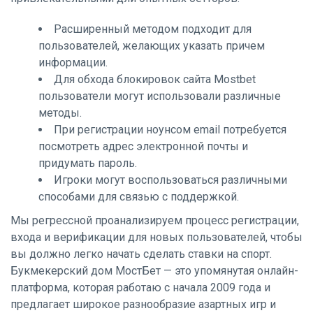
Расширенный методом подходит для
пользователей, желающих указать причем
информации.
Для обхода блокировок сайта Mostbet
пользователи могут использовали различные
методы.
При регистрации ноунсом email потребуется
посмотреть адрес электронной почты и
придумать пароль.
Игроки могут воспользоваться различными
способами для связью с поддержкой.
Мы регрессной проанализируем процесс регистрации,
входа и верификации для новых пользователей, чтобы
вы должно легко начать сделать ставки на спорт.
Букмекерский дом МостБет — это упомянутая онлайн-
платформа, которая работаю с начала 2009 года и
предлагает широкое разнообразие азартных игр и