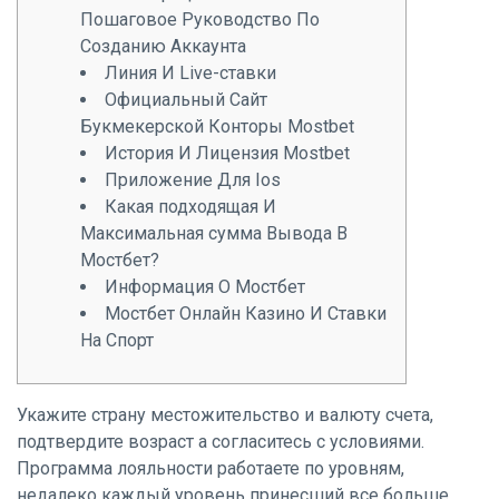
Пошаговое Руководство По
Созданию Аккаунта
Линия И Live-ставки
Официальный Сайт
Букмекерской Конторы Mostbet
История И Лицензия Mostbet
Приложение Для Ios
Какая подходящая И
Максимальная сумма Вывода В
Мостбет?
Информация О Мостбет
Мостбет Онлайн Казино И Ставки
На Спорт
Укажите страну местожительство и валюту счета,
подтвердите возраст а согласитесь с условиями.
Программа лояльности работаете по уровням,
недалеко каждый уровень принесший все больше