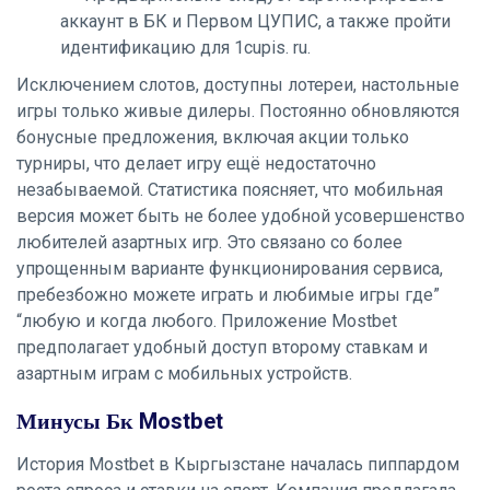
аккаунт в БК и Первом ЦУПИС, а также пройти
идентификацию для 1cupis. ru.
Исключением слотов, доступны лотереи, настольные
игры только живые дилеры. Постоянно обновляются
бонусные предложения, включая акции только
турниры, что делает игру ещё недостаточно
незабываемой. Статистика поясняет, что мобильная
версия может быть не более удобной усовершенство
любителей азартных игр. Это связано со более
упрощенным варианте функционирования сервиса,
пребезбожно можете играть и любимые игры где”
“любую и когда любого. Приложение Mostbet
предполагает удобный доступ второму ставкам и
азартным играм с мобильных устройств.
Минусы Бк Mostbet
История Mostbet в Кыргызстане началась пиппардом