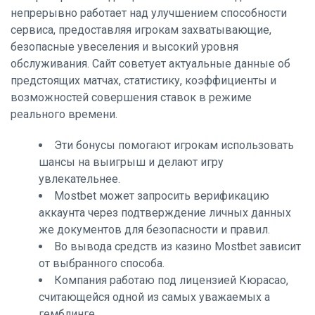
непрерывно работает над улучшением способности
сервиса, предоставляя игрокам захватывающие,
безопасные увеселения и высокий уровня
обслуживания. Сайт советует актуальные данные об
предстоящих матчах, статистику, коэффициенты и
возможностей совершения ставок в режиме
реального времени.
Эти бонусы помогают игрокам использовать
шансы на выигрыш и делают игру
увлекательнее.
Mostbet может запросить верификацию
аккаунта через подтверждение личных данных
же документов для безопасности и правил.
Во вывода средств из казино Mostbet зависит
от выбранного способа.
Компания работаю под лицензией Кюрасао,
считающейся одной из самых уважаемых а
гемблинге.