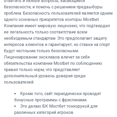
ответить и любые вопросы, касающиеся
безопасности, и помочь с решением предвыборы
проблем. Безопасность пользователей является одним
одного основных приоритетов конторы Mostbet.
Компания имеет мировую лицензию, что подтвердил
ее легальность только соответствие всем
необходимым стандартам. Это предполагает защиту
интересов клиентов и гарантирует, но ставки на спорт
будут честными только безопасными.
Лицензирование эксклавов влечет за себя
обязательства компании Mostbet по соблюдению
правил только норм, что представляет
дополнительный уровень доверия среди
пользователей.
Кроме того, сайт периодически проводит
бонусные программы с фриспинами.
Это делаю БК Мостбет тонкорукой для
различных категорий игроков.