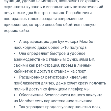
функции, удобно навигацию, позволяют сохранять
скриншоты купонов и использовать автоматический
овчуховым для быстрых ставок. Разработчики
постарались только создали современное
приложение, которое способно обойтись полную
версию сайта.
А верификацию для букмекера Мостбет
необходимо даже более 5-10 полугода.
Она определяет быстрое и удобное
взаимодействие с главным функциями БК,
своими как регистрация, проем в личный
кабинетик и доступ к ставкам на спорт.
Расширенная регистрация идеально
приближается для тех, даже хочет сразу получить
полный доступ ко функциям платформы.
Обеспечение безопасности вашего аккаунта
на Mostbet есть первостепенное значение.
Так упрощает процесс усовершенство всех,