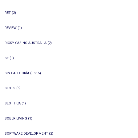
RET
(2)
REVIEW
(1)
RICKY CASINO AUSTRALIA
(2)
SE
(1)
SIN CATEGORÍA
(3.215)
SLOTS
(5)
SLOTTICA
(1)
SOBER LIVING
(1)
SOFTWARE DEVELOPMENT
(2)