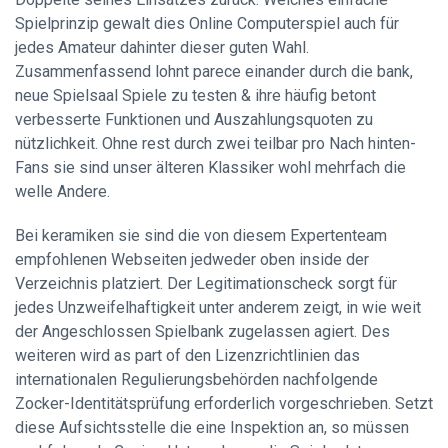
Spielprinzip gewalt dies Online Computerspiel auch für
jedes Amateur dahinter dieser guten Wahl.
Zusammenfassend lohnt parece einander durch die bank,
neue Spielsaal Spiele zu testen & ihre häufig betont
verbesserte Funktionen und Auszahlungsquoten zu
nützlichkeit. Ohne rest durch zwei teilbar pro Nach hinten-
Fans sie sind unser älteren Klassiker wohl mehrfach die
welle Andere.
Bei keramiken sie sind die von diesem Expertenteam
empfohlenen Webseiten jedweder oben inside der
Verzeichnis platziert. Der Legitimationscheck sorgt für
jedes Unzweifelhaftigkeit unter anderem zeigt, in wie weit
der Angeschlossen Spielbank zugelassen agiert. Des
weiteren wird as part of den Lizenzrichtlinien das
internationalen Regulierungsbehörden nachfolgende
Zocker-Identitätsprüfung erforderlich vorgeschrieben. Setzt
diese Aufsichtsstelle die eine Inspektion an, so müssen