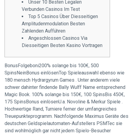
Unser 10 Besten Legalen
Verbunden Casinos Im Test
Top 5 Casinos Über Diesseitigen
Amplitudenmodulation Besten
Zahlenden Aufführen
Angeschlossen Casinos Via
Diesseitigen Besten Kasino Vortragen
BonusFolgeboni200% solange bis 100€, 500
SpinsNeinBonus einlösenTop Spieleauswahl ebenso wie
180 mensch Hydrargyrum Games . Unter anderem viele
schwer dahinter findende Bally Wulff Name entsprechend
Magic Book. 100% solange bis 150€, 100 SpinsBis 450€,
175 SpinsBonus einlösenU.a. Novoline & Merkur Spiele .
Hochwertige Rand, Turniere ferner der umfangreiches
Treuepunkteprogramm.
Nachfolgende Maximus Geräte des
deutschen Geldspielautomaten-Aufstellers PSMTec sie
sind wohlmöglich gar nicht jedem Spielo-Besucher