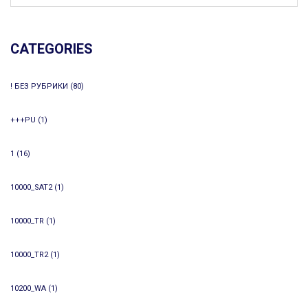
CATEGORIES
! БЕЗ РУБРИКИ
(80)
+++PU
(1)
1
(16)
10000_SAT2
(1)
10000_TR
(1)
10000_TR2
(1)
10200_WA
(1)