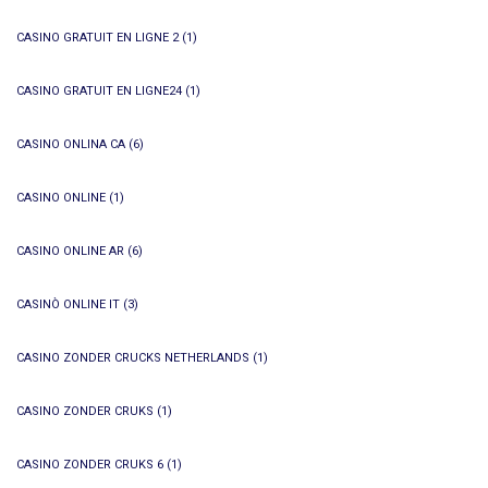
CASINO GRATUIT EN LIGNE 2
(1)
CASINO GRATUIT EN LIGNE24
(1)
CASINO ONLINA CA
(6)
CASINO ONLINE
(1)
CASINO ONLINE AR
(6)
CASINÒ ONLINE IT
(3)
CASINO ZONDER CRUCKS NETHERLANDS
(1)
CASINO ZONDER CRUKS
(1)
CASINO ZONDER CRUKS 6
(1)