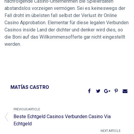
nachfolgende Casino-Unternehmen die Spielerdaten
abstandslos vorzeigen vermögen. Sei es keineswegs der
Fall droht im übelsten fall selbst der Verlust ihr Online
Casino Approbation. Elementar für diese legalen Verbunden
Casinos inside Land der dichter und denker wird dies, so
die Boni auf das Willkommensofferte gar nicht eingestellt
werden.
MATÍAS CASTRO
PREVIOUS ARTICLE
Beste Echtgeld Casinos Verbunden Casino Via
Echtgeld
NEXT ARTICLE