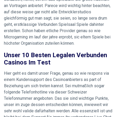
an Vortragen anbietet. Parece wird wichtig hinter beachten,
auf diese weise gar nicht alle Entwicklerstudios
gleichförmig gut man sagt, sie seien, so lange sera drum
geht, erstklassige Verbunden Spielsaal Spiele dahinter
erstellen. Schon haben etliche Provider genau so wie
Microgaming im lauf der jahre erprobt, sic eltern Spiele bei
höchster Organisation zuteilen können.
Unser 10 Besten Legalen Verbunden
Casinos Im Test
Hier geht es damit unser Frage, genau so wie respons via
einem Kundensupport des Casinoanbieters as part of
Beziehung um sich treten kannst. Sei mutmaßlich sogar
folgende Telefonhotline via dieser Schweizer
Telefonnummer angeboten. Das sie sind wichtige Punkte,
unser im zuge dessen entscheiden können, inwieweit wir
sehr wohl valide dafürhalten werden. Alle essenziell ist und