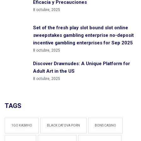
Eficacia y Precauciones
8 octubre, 2025
Set of the fresh play slot bound slot online
sweepstakes gambling enterprise no-deposit
incentive gambling enterprises for Sep 2025
8 octubre, 2025
Discover Drawnudes: A Unique Platform for
Adult Art in the US
8 octubre, 2025
TAGS
1GO КАЗИНО
BLACK CAT DVA PORN
BONS CASINO