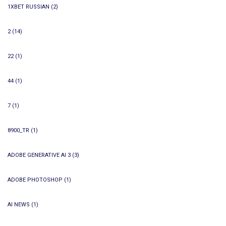
1XBET RUSSIAN
(2)
2
(14)
22
(1)
44
(1)
7
(1)
8900_TR
(1)
ADOBE GENERATIVE AI 3
(3)
ADOBE PHOTOSHOP
(1)
AI NEWS
(1)