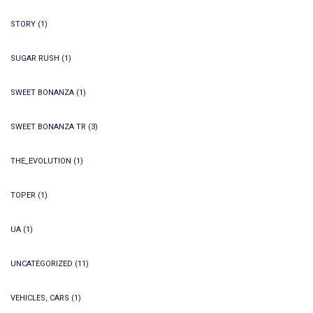
STORY
(1)
SUGAR RUSH
(1)
SWEET BONANZA
(1)
SWEET BONANZA TR
(3)
THE_EVOLUTION
(1)
TOPER
(1)
UA
(1)
UNCATEGORIZED
(11)
VEHICLES, CARS
(1)