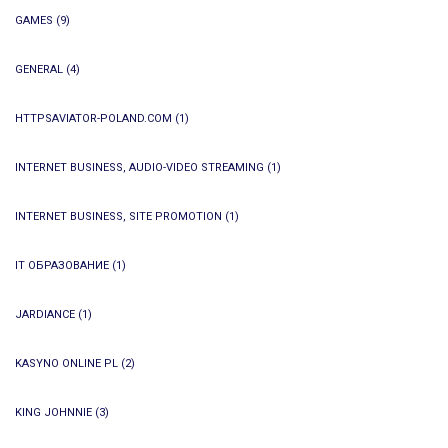
GAMES
(9)
GENERAL
(4)
HTTPSAVIATOR-POLAND.COM
(1)
INTERNET BUSINESS, AUDIO-VIDEO STREAMING
(1)
INTERNET BUSINESS, SITE PROMOTION
(1)
IT ОБРАЗОВАНИЕ
(1)
JARDIANCE
(1)
KASYNO ONLINE PL
(2)
KING JOHNNIE
(3)