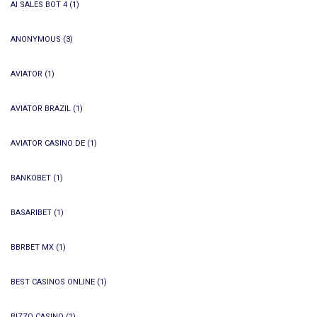
AI SALES BOT 4
(1)
ANONYMOUS
(3)
AVIATOR
(1)
AVIATOR BRAZIL
(1)
AVIATOR CASINO DE
(1)
BANKOBET
(1)
BASARIBET
(1)
BBRBET MX
(1)
BEST CASINOS ONLINE
(1)
BIZZO CASINO
(1)