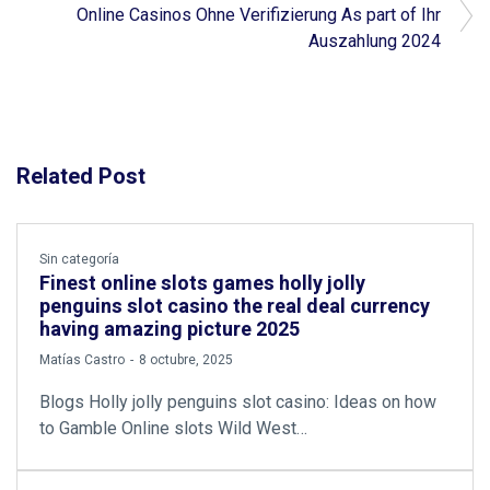
Online Casinos Ohne Verifizierung As part of Ihr
Auszahlung 2024
Related Post
Sin categoría
Finest online slots games holly jolly
penguins slot casino the real deal currency
having amazing picture 2025
by
Matías Castro
8 octubre, 2025
Blogs Holly jolly penguins slot casino: Ideas on how
to Gamble Online slots Wild West…