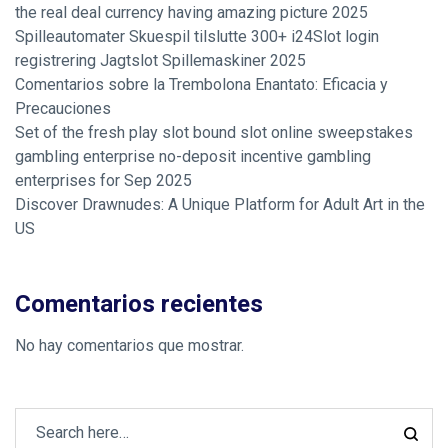
the real deal currency having amazing picture 2025
Spilleautomater Skuespil tilslutte 300+ i24Slot login
registrering Jagtslot Spillemaskiner 2025
Comentarios sobre la Trembolona Enantato: Eficacia y
Precauciones
Set of the fresh play slot bound slot online sweepstakes
gambling enterprise no-deposit incentive gambling
enterprises for Sep 2025
Discover Drawnudes: A Unique Platform for Adult Art in the
US
Comentarios recientes
No hay comentarios que mostrar.