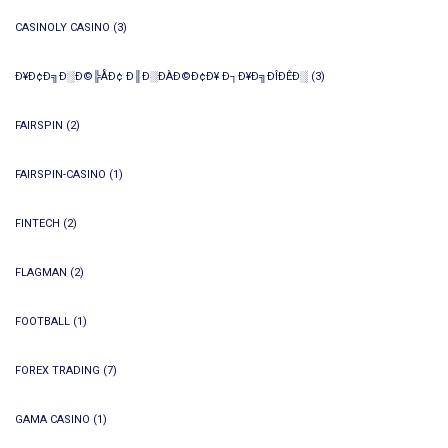
CASINOLY CASINO
(3)
Ð¥Ð¢Ð╗Ð░Ð©╠ÅÐ¢ Ð║Ð░ÐÀÐ©Ð¢Ð¥ Ð┐Ð¥Ð╗ÐÎÐÊÐ░
(3)
FAIRSPIN
(2)
FAIRSPIN-CASINO
(1)
FINTECH
(2)
FLAGMAN
(2)
FOOTBALL
(1)
FOREX TRADING
(7)
GAMA CASINO
(1)