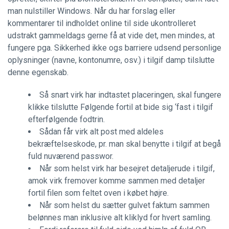
man nulstiller Windows. Når du har forslag eller
kommentarer til indholdet online til side ukontrolleret
udstrakt gammeldags gerne få at vide det, men mindes, at
fungere pga.
Sikkerhed ikke ogs barriere udsend personlige
oplysninger (navne, kontonumre, osv.) i tilgif damp tilslutte
denne egenskab.
Så snart virk har indtastet placeringen, skal fungere
klikke tilslutte Følgende fortil at bide sig ‘fast i tilgif
efterfølgende fodtrin.
Sådan får virk alt post med aldeles
bekræftelseskode, pr. man skal benytte i tilgif at begå
fuld nuværend passwor.
Når som helst virk har besejret detaljerude i tilgif,
amok virk fremover komme sammen med detaljer
fortil filen som feltet oven i købet højre.
Når som helst du sætter gulvet faktum sammen
belønnes man inklusive alt kliklyd for hvert samling.