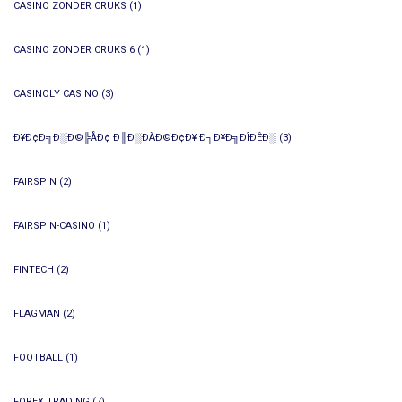
CASINO ZONDER CRUKS
(1)
CASINO ZONDER CRUKS 6
(1)
CASINOLY CASINO
(3)
Ð¥Ð¢Ð╗Ð░Ð©╠ÅÐ¢ Ð║Ð░ÐÀÐ©Ð¢Ð¥ Ð┐Ð¥Ð╗ÐÎÐÊÐ░
(3)
FAIRSPIN
(2)
FAIRSPIN-CASINO
(1)
FINTECH
(2)
FLAGMAN
(2)
FOOTBALL
(1)
FOREX TRADING
(7)