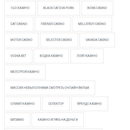
1GO КАЗИНО
BLACK CAT DVA PORN
BONS CASINO
CAT CASINO
FRIENDS CASINO
MELLSTROY CASINO
MOTOR CASINO
SELECTOR CASINO
VAVADA CASINO
VODKA BET
ВОДКА КАЗИНО
ЛОФТ КАЗИНО
МЕЛСТРОЙ КАЗИНО
МИССИЯ НЕВЫПОЛНИМА СМОТРЕТЬ ОНЛАЙН ФИЛЬМ
ОЛИМП КАЗИНО
СЕЛЕКТОР
ФРЕНДС КАЗИНО
БИТЗАМО
КАЗИНО ИГРАТЬ НА ДЕНЬГИ