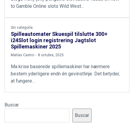
to Gamble Online slots Wild West…
Sin categoría
Spilleautomater Skuespil tilslutte 300+
i24Slot login registrering Jagtslot
Spillemaskiner 2025
by
Matías Castro
8 octubre, 2025
Ma krise baserede spillemaskiner har nærmere
bestem yderligere endn én gevinstlinje. Det betyder,
at fungere…
Buscar
Buscar