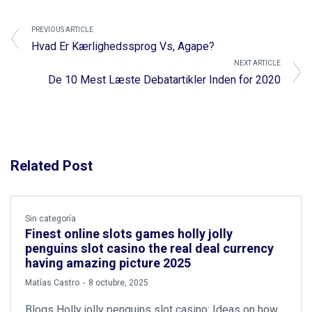
PREVIOUS ARTICLE
Hvad Er Kærlighedssprog Vs, Agape?
NEXT ARTICLE
De 10 Mest Læste Debatartikler Inden for 2020
Related Post
Sin categoría
Finest online slots games holly jolly
penguins slot casino the real deal currency
having amazing picture 2025
by
Matías Castro
8 octubre, 2025
Blogs Holly jolly penguins slot casino: Ideas on how