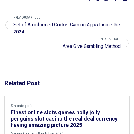
PREVIOUS ARTICLE
Set of An informed Cricket Gaming Apps Inside the
2024
NEXT ARTICLE
Area Give Gambling Method
Related Post
Sin categoría
Finest online slots games holly jolly
penguins slot casino the real deal currency
having amazing picture 2025
by
Matías Castro
8 octubre, 2025