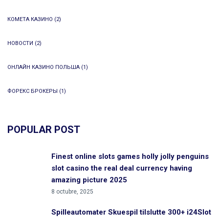
КОМЕТА КАЗИНО
(2)
НОВОСТИ
(2)
ОНЛАЙН КАЗИНО ПОЛЬША
(1)
ФОРЕКС БРОКЕРЫ
(1)
POPULAR POST
Finest online slots games holly jolly penguins
slot casino the real deal currency having
amazing picture 2025
8 octubre, 2025
Spilleautomater Skuespil tilslutte 300+ i24Slot