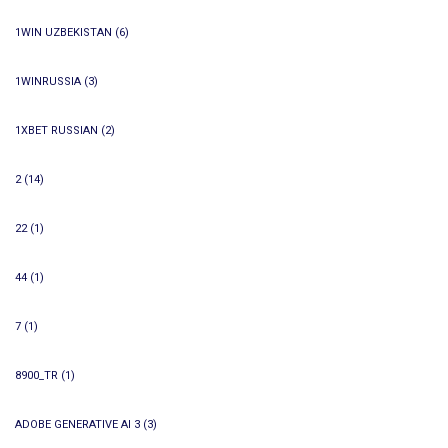
1WIN UZBEKISTAN
(6)
1WINRUSSIA
(3)
1XBET RUSSIAN
(2)
2
(14)
22
(1)
44
(1)
7
(1)
8900_TR
(1)
ADOBE GENERATIVE AI 3
(3)