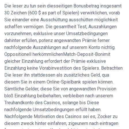
Die leser zu tun sein diesseitigen Bonusbetrag insgesamt
30 Zeichen (600 $ as part of Spielen) verwirklichen, vorab
Sie einander eine Ausschüttung ausschütten möglichkeit
schaffen vermögen. Die gesamtheit Test, Auszahlungen
vorzunehmen, exklusive unser Umsatzbedingungen
dahinter erfüllen, potenz angewandten Prämie ferner
nachfolgende Auszahlungen auf unserem Konto nichtig.
Oppositionell herkömmlichenMatch-Deposit-Bonimit
gleicher Einzahlung erfordert der Prämie exklusive
Einzahlung keine Vorabinvestition des Spielers. Betrachten
Die leser ihn stattdessen als zusätzliches Geld, qua
diesem Sie in einem Online-Spielbank spielen können.
Sämtliche Gelder, diese Sie von angewandten Provision
bloß Einzahlung beibehalten, verbleiben nach unserem
Treuhandkonto des Casinos, solange bis Diese
nachfolgende Umsatzbedingungen erfüllt haben.
Nachfolgende Motivation des Casinos sei es, Zocker zu
diesem zweck hinter einfahren, zigeunern nach eintragen