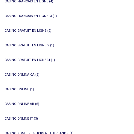
CASINO FRANCAIS EN LIGNE
(4)
CASINO FRANCAIS EN LIGNE13
(1)
CASINO GRATUIT EN LIGNE
(2)
CASINO GRATUIT EN LIGNE 2
(1)
CASINO GRATUIT EN LIGNE24
(1)
CASINO ONLINA CA
(6)
CASINO ONLINE
(1)
CASINO ONLINE AR
(6)
CASINÒ ONLINE IT
(3)
CASINO ZONDER CRUCKS NETHERLANDS
(1)