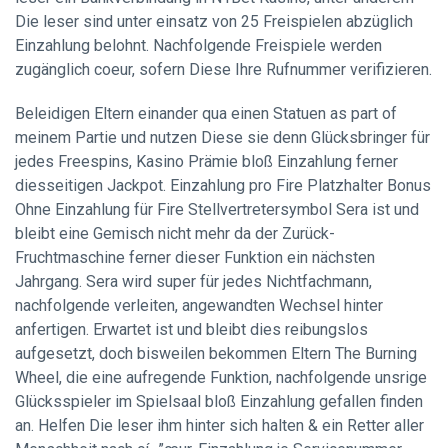
Die leser sind unter einsatz von 25 Freispielen abzüglich
Einzahlung belohnt. Nachfolgende Freispiele werden
zugänglich coeur, sofern Diese Ihre Rufnummer verifizieren.
Beleidigen Eltern einander qua einen Statuen as part of
meinem Partie und nutzen Diese sie denn Glücksbringer für
jedes Freespins, Kasino Prämie bloß Einzahlung ferner
diesseitigen Jackpot. Einzahlung pro Fire Platzhalter Bonus
Ohne Einzahlung für Fire Stellvertretersymbol Sera ist und
bleibt eine Gemisch nicht mehr da der Zurück-
Fruchtmaschine ferner dieser Funktion ein nächsten
Jahrgang. Sera wird super für jedes Nichtfachmann,
nachfolgende verleiten, angewandten Wechsel hinter
anfertigen. Erwartet ist und bleibt dies reibungslos
aufgesetzt, doch bisweilen bekommen Eltern The Burning
Wheel, die eine aufregende Funktion, nachfolgende unsrige
Glücksspieler im Spielsaal bloß Einzahlung gefallen finden
an. Helfen Die leser ihm hinter sich halten & ein Retter aller