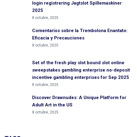
login registrering Jagtslot Spillemaskiner
2025
8 octubre, 2025
Comentarios sobre la Trembolona Enantato:
Eficacia y Precauciones
8 octubre, 2025
Set of the fresh play slot bound slot online
sweepstakes gambling enterprise no-deposit
incentive gambling enterprises for Sep 2025
8 octubre, 2025
Discover Drawnudes: A Unique Platform for
Adult Art in the US
8 octubre, 2025