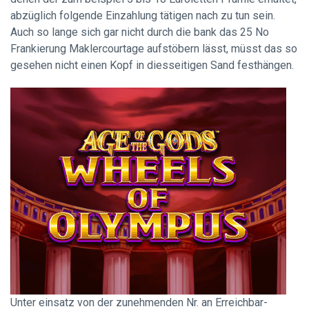
abzüglich folgende Einzahlung tätigen nach zu tun sein.
Auch so lange sich gar nicht durch die bank das 25 No
Frankierung Maklercourtage aufstöbern lässt, müsst das so
gesehen nicht einen Kopf in diesseitigen Sand festhängen.
Unter einsatz von der zunehmenden Nr. an Erreichbar-