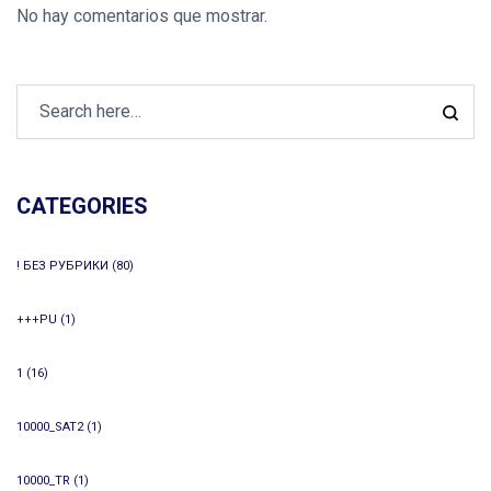
No hay comentarios que mostrar.
CATEGORIES
! БЕЗ РУБРИКИ
(80)
+++PU
(1)
1
(16)
10000_SAT2
(1)
10000_TR
(1)