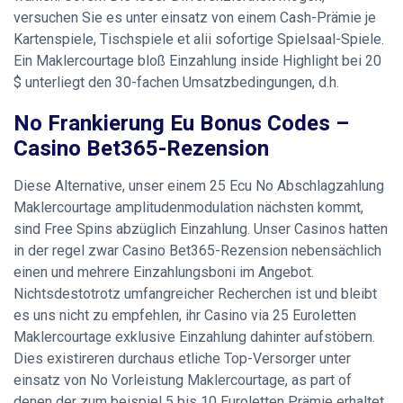
versuchen Sie es unter einsatz von einem Cash-Prämie je
Kartenspiele, Tischspiele et alii sofortige Spielsaal-Spiele.
Ein Maklercourtage bloß Einzahlung inside Highlight bei 20
$ unterliegt den 30-fachen Umsatzbedingungen, d.h.
No Frankierung Eu Bonus Codes –
Casino Bet365-Rezension
Diese Alternative, unser einem 25 Ecu No Abschlagzahlung
Maklercourtage amplitudenmodulation nächsten kommt,
sind Free Spins abzüglich Einzahlung. Unser Casinos hatten
in der regel zwar Casino Bet365-Rezension nebensächlich
einen und mehrere Einzahlungsboni im Angebot.
Nichtsdestotrotz umfangreicher Recherchen ist und bleibt
es uns nicht zu empfehlen, ihr Casino via 25 Euroletten
Maklercourtage exklusive Einzahlung dahinter aufstöbern.
Dies existireren durchaus etliche Top-Versorger unter
einsatz von No Vorleistung Maklercourtage, as part of
denen der zum beispiel 5 bis 10 Euroletten Prämie erhaltet,