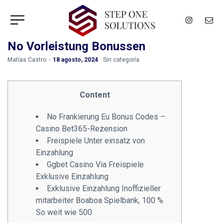
No Vorleistung Bonussen
by
Matías Castro
18 agosto, 2024
Sin categoría
Content
No Frankierung Eu Bonus Codes –
Casino Bet365-Rezension
Freispiele Unter einsatz von
Einzahlung
Ggbet Casino Via Freispiele
Exklusive Einzahlung
Exklusive Einzahlung Inoffizieller
mitarbeiter Boaboa Spielbank, 100 %
So weit wie 500