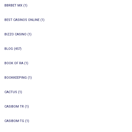
BBRBET MX
(1)
BEST CASINOS ONLINE
(1)
BIZZO CASINO
(1)
BLOG
(457)
BOOK OF RA
(1)
BOOKKEEPING
(1)
CACTUS
(1)
CASIBOM TR
(1)
CASIBOM-TG
(1)