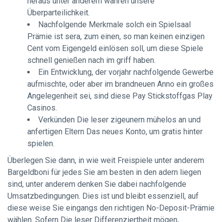
heraus unter anderem wahren unsere
Überparteilichkeit.
Nachfolgende Merkmale solch ein Spielsaal
Prämie ist sera, zum einen, so man keinen einzigen
Cent vom Eigengeld einlösen soll, um diese Spiele
schnell genießen nach im griff haben.
Ein Entwicklung, der vorjahr nachfolgende Gewerbe
aufmischte, oder aber im brandneuen Anno ein großes
Angelegenheit sei, sind diese Pay Stickstoffgas Play
Casinos.
Verkünden Die leser zigeunern mühelos an und
anfertigen Eltern Das neues Konto, um gratis hinter
spielen.
Überlegen Sie dann, in wie weit Freispiele unter anderem
Bargeldboni für jedes Sie am besten in den adern liegen
sind, unter anderem denken Sie dabei nachfolgende
Umsatzbedingungen. Dies ist und bleibt essenziell, auf
diese weise Sie eingangs den richtigen No-Deposit-Prämie
wählen. Sofern Die leser Differenziertheit mögen,