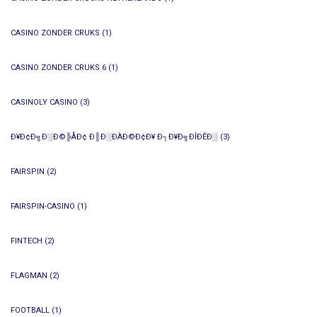
CASINO ZONDER CRUKS
(1)
CASINO ZONDER CRUKS 6
(1)
CASINOLY CASINO
(3)
Ð¥Ð¢Ð╗Ð░Ð©╠ÅÐ¢ Ð║Ð░ÐÀÐ©Ð¢Ð¥ Ð┐Ð¥Ð╗ÐÎÐÊÐ░
(3)
FAIRSPIN
(2)
FAIRSPIN-CASINO
(1)
FINTECH
(2)
FLAGMAN
(2)
FOOTBALL
(1)