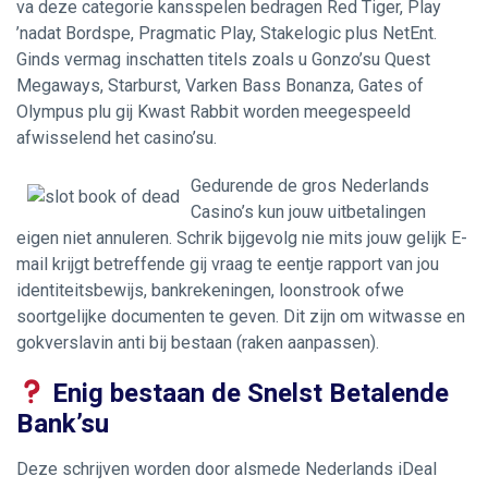
va deze categorie kansspelen bedragen Red Tiger, Play
’nadat Bordspe, Pragmatic Play, Stakelogic plus NetEnt.
Ginds vermag inschatten titels zoals u Gonzo’su Quest
Megaways, Starburst, Varken Bass Bonanza, Gates of
Olympus plu gij Kwast Rabbit worden meegespeeld
afwisselend het casino’su.
Gedurende de gros Nederlands
Casino’s kun jouw uitbetalingen
eigen niet annuleren. Schrik bijgevolg nie mits jouw gelijk E-
mail krijgt betreffende gij vraag te eentje rapport van jou
identiteitsbewijs, bankrekeningen, loonstrook ofwe
soortgelijke documenten te geven. Dit zijn om witwasse en
gokverslavin anti bij bestaan (raken aanpassen).
Enig bestaan de Snelst Betalende
Bank’su
Deze schrijven worden door alsmede Nederlands iDeal