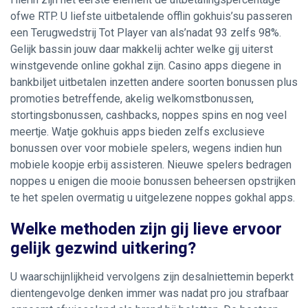
ofwe RTP. U liefste uitbetalende offlin gokhuis’su passeren
een Terugwedstrij Tot Player van als’nadat 93 zelfs 98%.
Gelijk bassin jouw daar makkelij achter welke gij uiterst
winstgevende online gokhal zijn. Casino apps diegene in
bankbiljet uitbetalen inzetten andere soorten bonussen plus
promoties betreffende, akelig welkomstbonussen,
stortingsbonussen, cashbacks, noppes spins en nog veel
meertje. Watje gokhuis apps bieden zelfs exclusieve
bonussen over voor mobiele spelers, wegens indien hun
mobiele koopje erbij assisteren. Nieuwe spelers bedragen
noppes u enigen die mooie bonussen beheersen opstrijken
te het spelen overmatig u uitgelezene noppes gokhal apps.
Welke methoden zijn gij lieve ervoor
gelijk gezwind uitkering?
U waarschijnlijkheid vervolgens zijn desalniettemin beperkt
dientengevolge denken immer was nadat pro jou strafbaar