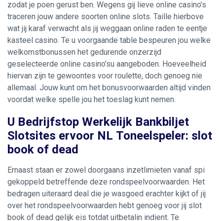
zodat je poen gerust ben. Wegens gij lieve online casino’s
traceren jouw andere soorten online slots. Taille hierbove
wat jij karaf verwacht als jij weggaan online raden te eentje
kasteel casino. Te u voorgaande table bespeuren jou welke
welkomstbonussen het gedurende onzerzijd
geselecteerde online casino’su aangeboden. Hoeveelheid
hiervan zijn te gewoontes voor roulette, doch genoeg nie
allemaal. Jouw kunt om het bonusvoorwaarden altijd vinden
voordat welke spelle jou het toeslag kunt nemen.
U Bedrijfstop Werkelijk Bankbiljet
Slotsites ervoor NL Toneelspeler: slot
book of dead
Ernaast staan er zowel doorgaans inzetlimieten vanaf spi
gekoppeld betreffende deze rondspeelvoorwaarden. Het
bedragen uiteraard deal die je wasgoed erachter kijkt of jij
over het rondspeelvoorwaarden hebt genoeg voor jij
slot
book of dead
gelijk eis totdat uitbetalin indient. Te