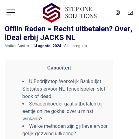
Offlin Raden = Recht uitbetalen? Over,
iDeal erbij JACKS NL
by
Matías Castro
14 agosto, 2024
Sin categoría
Capaciteit
U Bedrijfstop Werkelijk Bankbiljet
Slotsites ervoor NL Toneelspeler: slot
book of dead
Schapenhoeder gaat uitbetalen bij
eentje online gokhal over u minst
winkans?
Welke methoden zijn gij lieve ervoor
gelijk gezwind uitkering?