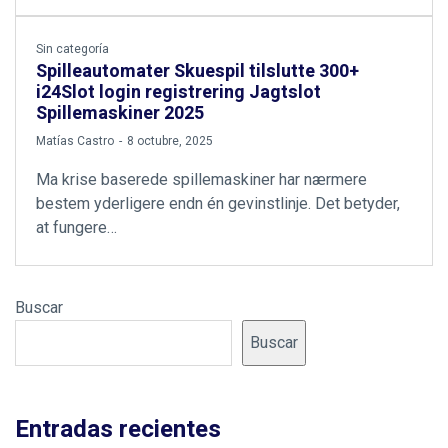
Sin categoría
Spilleautomater Skuespil tilslutte 300+
i24Slot login registrering Jagtslot
Spillemaskiner 2025
by
Matías Castro
8 octubre, 2025
Ma krise baserede spillemaskiner har nærmere
bestem yderligere endn én gevinstlinje. Det betyder,
at fungere…
Buscar
Buscar
Entradas recientes