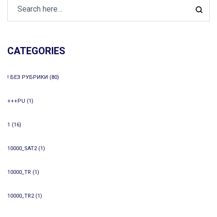
CATEGORIES
! БЕЗ РУБРИКИ
(80)
+++PU
(1)
1
(16)
10000_SAT2
(1)
10000_TR
(1)
10000_TR2
(1)