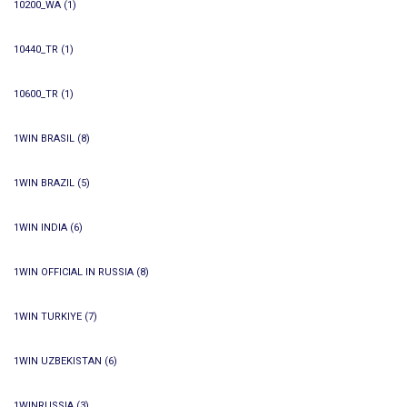
10200_WA
(1)
10440_TR
(1)
10600_TR
(1)
1WIN BRASIL
(8)
1WIN BRAZIL
(5)
1WIN INDIA
(6)
1WIN OFFICIAL IN RUSSIA
(8)
1WIN TURKIYE
(7)
1WIN UZBEKISTAN
(6)
1WINRUSSIA
(3)