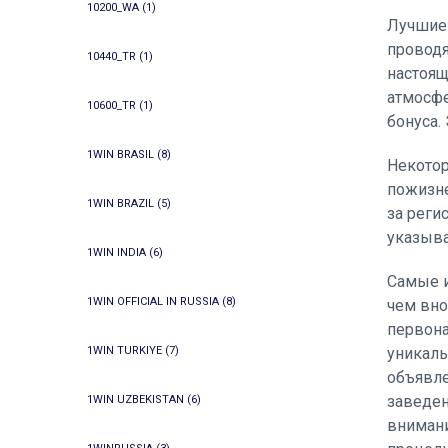
10200_WA
(1)
Лучшие 
проводя
10440_TR
(1)
настоящ
атмосфе
10600_TR
(1)
бонуса.
1WIN BRASIL
(8)
Некотор
пожизне
1WIN BRAZIL
(5)
за реги
указыва
1WIN INDIA
(6)
Самые и
1WIN OFFICIAL IN RUSSIA
(8)
чем вно
первона
1WIN TURKIYE
(7)
уникаль
объявле
заведен
1WIN UZBEKISTAN
(6)
внимани