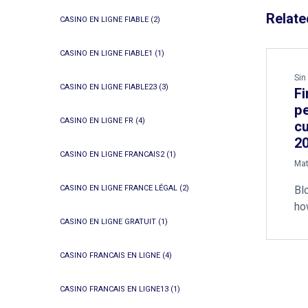
Relate
CASINO EN LIGNE FIABLE
(2)
CASINO EN LIGNE FIABLE1
(1)
Sin
CASINO EN LIGNE FIABLE23
(3)
Fi
pe
CASINO EN LIGNE FR
(4)
cu
2
CASINO EN LIGNE FRANCAIS2
(1)
by
Mat
CASINO EN LIGNE FRANCE LÉGAL
(2)
Bl
ho
CASINO EN LIGNE GRATUIT
(1)
CASINO FRANCAIS EN LIGNE
(4)
CASINO FRANCAIS EN LIGNE13
(1)