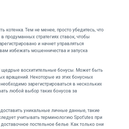
котенка. Тем не менее, просто убедитесь, что
 в продуманных стратегиях ставок, чтобы
зарегистрировано и начнет управляться
 вам избежать мошенничества и запуска
т щедрые восхитительные бонусы. Может быть
ых вращений. Некоторые из этих бонусных
 необходимо зарегистрироваться в нескольких
ать любой выбор таких бонусов за
едоставить уникальные личные данные, такие
следует учитывать терминологию Spot’utes при
 доставочное постельное белье. Как только они