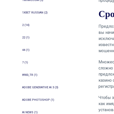
процеду
1WINRUSSIA
(3)
Сро
1XBET RUSSIAN
(2)
2
(14)
Предлож
вы начи
22
(1)
исключи
известн
44
(1)
мошенни
Множест
7
(1)
сложно 
предлож
8900_TR
(1)
казино 
регистр
ADOBE GENERATIVE AI 3
(3)
Чтобы з
ADOBE PHOTOSHOP
(1)
как имя
установ
AI NEWS
(1)