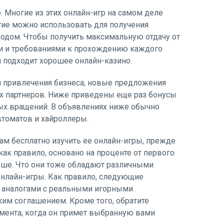
 Многие из этих онлайн-игр на самом деле
угие можно использовать для получения
одом. Чтобы получить максимальную отдачу от
ми и требованиями к прохождению каждого
м подходит хорошее онлайн-казино.
 привлечения бизнеса, новые предложения
 партнеров. Ниже приведены еще раз бонусы
ных вращений. В объявлениях ниже обычно
втоматов и хайроллеры.
ам бесплатно изучить ее онлайн-игры, прежде
ак правило, основано на проценте от первого
ьше. Что они тоже обладают различными
онлайн-игры. Как правило, следующие
с аналогами с реальными игорными
ким соглашением. Кроме того, обратите
омента, когда он примет выбранную вами