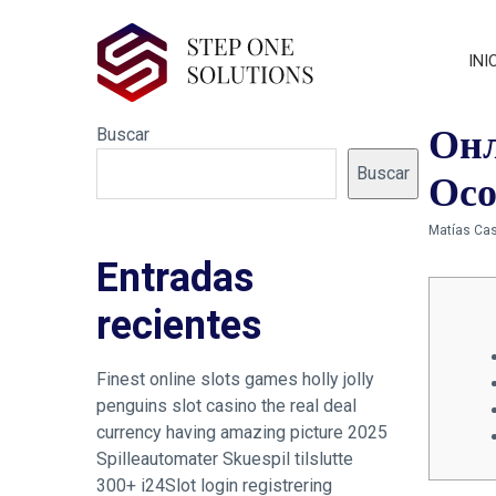
INI
Онл
Buscar
Buscar
Осо
by
Matías Cas
Entradas
recientes
Finest online slots games holly jolly
penguins slot casino the real deal
currency having amazing picture 2025
Spilleautomater Skuespil tilslutte
300+ i24Slot login registrering