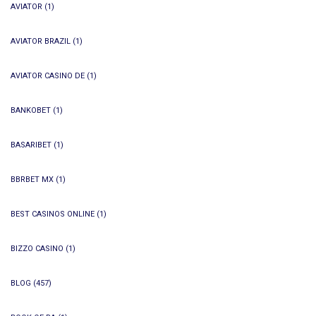
AVIATOR
(1)
AVIATOR BRAZIL
(1)
AVIATOR CASINO DE
(1)
BANKOBET
(1)
BASARIBET
(1)
BBRBET MX
(1)
BEST CASINOS ONLINE
(1)
BIZZO CASINO
(1)
BLOG
(457)