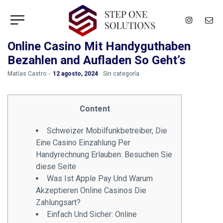
Online Casino Mit Handyguthaben
Bezahlen and Aufladen So Geht’s
by
Matías Castro
12 agosto, 2024
Sin categoría
Content
Schweizer Mobilfunkbetreiber, Die
Eine Casino Einzahlung Per
Handyrechnung Erlauben: Besuchen Sie
diese Seite
Was Ist Apple Pay Und Warum
Akzeptieren Online Casinos Die
Zahlungsart?
Einfach Und Sicher: Online