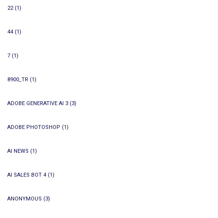
22
(1)
44
(1)
7
(1)
8900_TR
(1)
ADOBE GENERATIVE AI 3
(3)
ADOBE PHOTOSHOP
(1)
AI NEWS
(1)
AI SALES BOT 4
(1)
ANONYMOUS
(3)