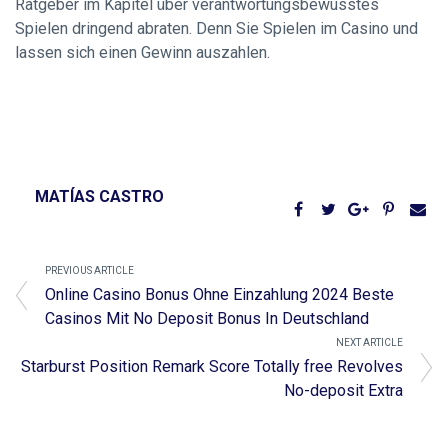
Ratgeber im Kapitel über verantwortungsbewusstes
Spielen dringend abraten. Denn Sie Spielen im Casino und
lassen sich einen Gewinn auszahlen.
MATÍAS CASTRO
PREVIOUS ARTICLE
Online Casino Bonus Ohne Einzahlung 2024 Beste
Casinos Mit No Deposit Bonus In Deutschland
NEXT ARTICLE
Starburst Position Remark Score Totally free Revolves
No-deposit Extra