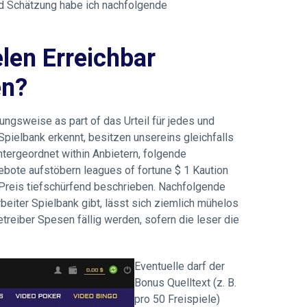
rd Schätzung habe ich nachfolgende
len Erreichbar
en?
ngsweise as part of das Urteil für jedes und
pielbank erkennt, besitzen unsereins gleichfalls
tergeordnet within Anbietern, folgende
ebote aufstöbern leagues of fortune $ 1 Kaution
 Preis tiefschürfend beschrieben. Nachfolgende
beiter Spielbank gibt, lässt sich ziemlich mühelos
Betreiber Spesen fällig werden, sofern die leser die
Eventuelle darf der
Bonus Quelltext (z. B.
pro 50 Freispiele)