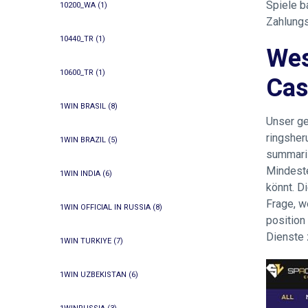
Spiele b
10200_WA
(1)
Zahlung
10440_TR
(1)
Wes
10600_TR
(1)
Cas
1WIN BRASIL
(8)
Unser ge
ringsher
1WIN BRAZIL
(5)
summaris
Mindeste
1WIN INDIA
(6)
könnt. D
Frage, w
1WIN OFFICIAL IN RUSSIA
(8)
position
Dienste 
1WIN TURKIYE
(7)
1WIN UZBEKISTAN
(6)