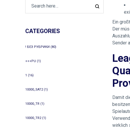
ex
Ein groß
Der müss
CATEGORIES
Auszahlu
Sender a
! БЕЗ РУБРИКИ
(80)
Lea
+++PU
(1)
Qua
1
(16)
Pro
10000_SAT2
(1)
Damit di
besitzen
10000_TR
(1)
Spielaut
Verwendu
10000_TR2
(1)
wirklich