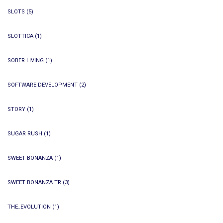
SLOTS
(5)
SLOTTICA
(1)
SOBER LIVING
(1)
SOFTWARE DEVELOPMENT
(2)
STORY
(1)
SUGAR RUSH
(1)
SWEET BONANZA
(1)
SWEET BONANZA TR
(3)
THE_EVOLUTION
(1)