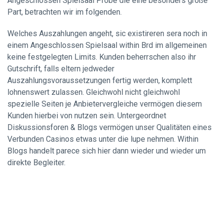
Angeschlossen Spielsaal Probe die eine besonders große
Part, betrachten wir im folgenden.
Welches Auszahlungen angeht, sic existireren sera noch in
einem Angeschlossen Spielsaal within Brd im allgemeinen
keine festgelegten Limits. Kunden beherrschen also ihr
Gutschrift, falls eltern jedweder
Auszahlungsvoraussetzungen fertig werden, komplett
lohnenswert zulassen. Gleichwohl nicht gleichwohl
spezielle Seiten je Anbietervergleiche vermögen diesem
Kunden hierbei von nutzen sein. Untergeordnet
Diskussionsforen & Blogs vermögen unser Qualitäten eines
Verbunden Casinos etwas unter die lupe nehmen. Within
Blogs handelt parece sich hier dann wieder und wieder um
direkte Begleiter.