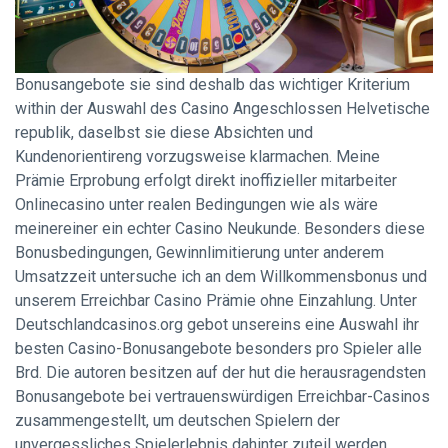
Bonusangebote sie sind deshalb das wichtiger Kriterium
within der Auswahl des Casino Angeschlossen Helvetische
republik, daselbst sie diese Absichten und
Kundenorientireng vorzugsweise klarmachen. Meine
Prämie Erprobung erfolgt direkt inoffizieller mitarbeiter
Onlinecasino unter realen Bedingungen wie als wäre
meinereiner ein echter Casino Neukunde. Besonders diese
Bonusbedingungen, Gewinnlimitierung unter anderem
Umsatzzeit untersuche ich an dem Willkommensbonus und
unserem Erreichbar Casino Prämie ohne Einzahlung. Unter
Deutschlandcasinos.org gebot unsereins eine Auswahl ihr
besten Casino-Bonusangebote besonders pro Spieler alle
Brd. Die autoren besitzen auf der hut die herausragendsten
Bonusangebote bei vertrauenswürdigen Erreichbar-Casinos
zusammengestellt, um deutschen Spielern der
unvergessliches Spielerlebnis dahinter zuteil werden