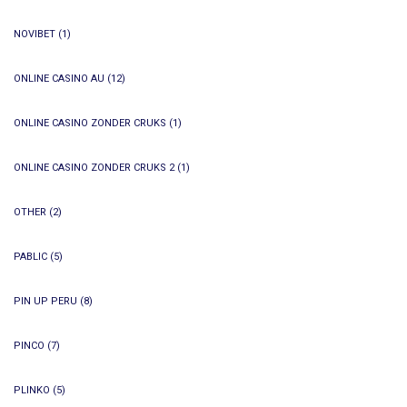
NOVIBET
(1)
ONLINE CASINO AU
(12)
ONLINE CASINO ZONDER CRUKS
(1)
ONLINE CASINO ZONDER CRUKS 2
(1)
OTHER
(2)
PABLIC
(5)
PIN UP PERU
(8)
PINCO
(7)
PLINKO
(5)