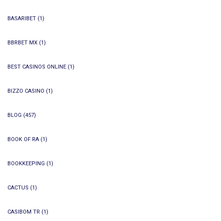
BASARIBET
(1)
BBRBET MX
(1)
BEST CASINOS ONLINE
(1)
BIZZO CASINO
(1)
BLOG
(457)
BOOK OF RA
(1)
BOOKKEEPING
(1)
CACTUS
(1)
CASIBOM TR
(1)