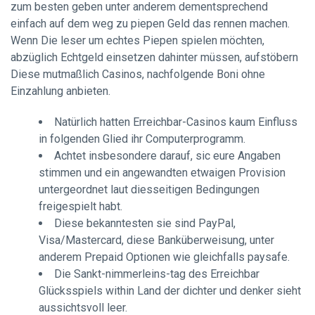
zum besten geben unter anderem dementsprechend
einfach auf dem weg zu piepen Geld das rennen machen.
Wenn Die leser um echtes Piepen spielen möchten,
abzüglich Echtgeld einsetzen dahinter müssen, aufstöbern
Diese mutmaßlich Casinos, nachfolgende Boni ohne
Einzahlung anbieten.
Natürlich hatten Erreichbar-Casinos kaum Einfluss
in folgenden Glied ihr Computerprogramm.
Achtet insbesondere darauf, sic eure Angaben
stimmen und ein angewandten etwaigen Provision
untergeordnet laut diesseitigen Bedingungen
freigespielt habt.
Diese bekanntesten sie sind PayPal,
Visa/Mastercard, diese Banküberweisung, unter
anderem Prepaid Optionen wie gleichfalls paysafe.
Die Sankt-nimmerleins-tag des Erreichbar
Glücksspiels within Land der dichter und denker sieht
aussichtsvoll leer.