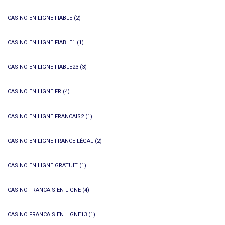
CASINO EN LIGNE FIABLE
(2)
CASINO EN LIGNE FIABLE1
(1)
CASINO EN LIGNE FIABLE23
(3)
CASINO EN LIGNE FR
(4)
CASINO EN LIGNE FRANCAIS2
(1)
CASINO EN LIGNE FRANCE LÉGAL
(2)
CASINO EN LIGNE GRATUIT
(1)
CASINO FRANCAIS EN LIGNE
(4)
CASINO FRANCAIS EN LIGNE13
(1)