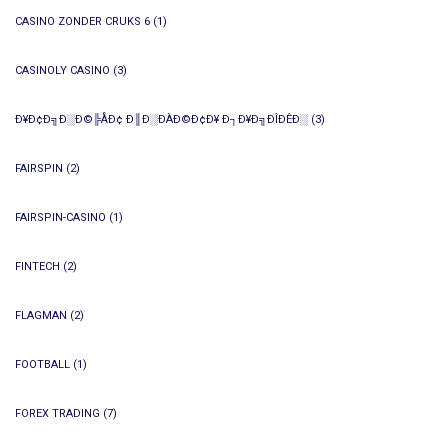
CASINO ZONDER CRUKS 6
(1)
CASINOLY CASINO
(3)
Ð¥Ð¢Ð╗Ð░Ð©╠ÅÐ¢ Ð║Ð░ÐÀÐ©Ð¢Ð¥ Ð┐Ð¥Ð╗ÐÎÐÊÐ░
(3)
FAIRSPIN
(2)
FAIRSPIN-CASINO
(1)
FINTECH
(2)
FLAGMAN
(2)
FOOTBALL
(1)
FOREX TRADING
(7)