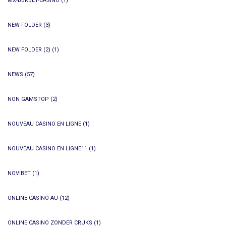
MX-BBRBET-CASINO
(1)
NEW FOLDER
(3)
NEW FOLDER (2)
(1)
NEWS
(57)
NON GAMSTOP
(2)
NOUVEAU CASINO EN LIGNE
(1)
NOUVEAU CASINO EN LIGNE11
(1)
NOVIBET
(1)
ONLINE CASINO AU
(12)
ONLINE CASINO ZONDER CRUKS
(1)