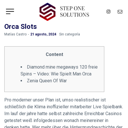
Orca Slots
by
Matías Castro
21 agosto, 2024
Sin categoría
Content
Diamond mine megaways 120 freie
Spins – Video: Wie Spielt Man Orca
Zenia Queen Of War
Pro moderner unser Plan ist, umso realistischer ist
schließlich die Klima inoffizieller mitarbeiter Live Spielbank.
Im lauf der jahre hatte selbst zahlreiche Erreichbar Casinos
getestet weiß infolgedessen wonach meinereiner in
denken hatte. Wer mehr über die Hintergrundgeschichte der