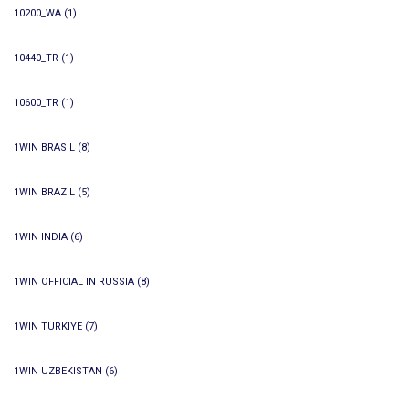
10200_WA
(1)
10440_TR
(1)
10600_TR
(1)
1WIN BRASIL
(8)
1WIN BRAZIL
(5)
1WIN INDIA
(6)
1WIN OFFICIAL IN RUSSIA
(8)
1WIN TURKIYE
(7)
1WIN UZBEKISTAN
(6)