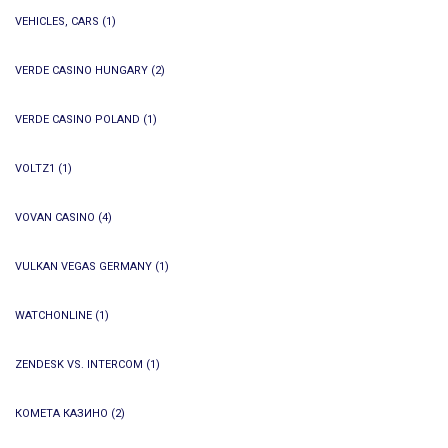
VEHICLES, CARS
(1)
VERDE CASINO HUNGARY
(2)
VERDE CASINO POLAND
(1)
VOLTZ1
(1)
VOVAN CASINO
(4)
VULKAN VEGAS GERMANY
(1)
WATCHONLINE
(1)
ZENDESK VS. INTERCOM
(1)
КОМЕТА КАЗИНО
(2)