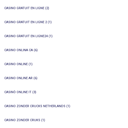
CASINO GRATUIT EN LIGNE
(2)
CASINO GRATUIT EN LIGNE 2
(1)
CASINO GRATUIT EN LIGNE24
(1)
CASINO ONLINA CA
(6)
CASINO ONLINE
(1)
CASINO ONLINE AR
(6)
CASINÒ ONLINE IT
(3)
CASINO ZONDER CRUCKS NETHERLANDS
(1)
CASINO ZONDER CRUKS
(1)