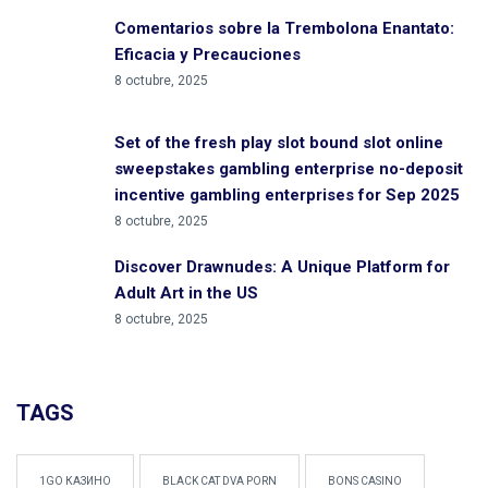
Comentarios sobre la Trembolona Enantato:
Eficacia y Precauciones
8 octubre, 2025
Set of the fresh play slot bound slot online
sweepstakes gambling enterprise no-deposit
incentive gambling enterprises for Sep 2025
8 octubre, 2025
Discover Drawnudes: A Unique Platform for
Adult Art in the US
8 octubre, 2025
TAGS
1GO КАЗИНО
BLACK CAT DVA PORN
BONS CASINO