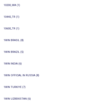
10200_WA
(1)
10440_TR
(1)
10600_TR
(1)
1WIN BRASIL
(8)
1WIN BRAZIL
(5)
1WIN INDIA
(6)
1WIN OFFICIAL IN RUSSIA
(8)
1WIN TURKIYE
(7)
1WIN UZBEKISTAN
(6)