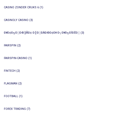
CASINO ZONDER CRUKS 6
(1)
CASINOLY CASINO
(3)
Ð¥Ð¢Ð╗Ð░Ð©╠ÅÐ¢ Ð║Ð░ÐÀÐ©Ð¢Ð¥ Ð┐Ð¥Ð╗ÐÎÐÊÐ░
(3)
FAIRSPIN
(2)
FAIRSPIN-CASINO
(1)
FINTECH
(2)
FLAGMAN
(2)
FOOTBALL
(1)
FOREX TRADING
(7)