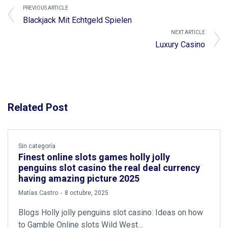
PREVIOUS ARTICLE
Blackjack Mit Echtgeld Spielen
NEXT ARTICLE
Luxury Casino
Related Post
Sin categoría
Finest online slots games holly jolly
penguins slot casino the real deal currency
having amazing picture 2025
by
Matías Castro
8 octubre, 2025
Blogs Holly jolly penguins slot casino: Ideas on how
to Gamble Online slots Wild West…