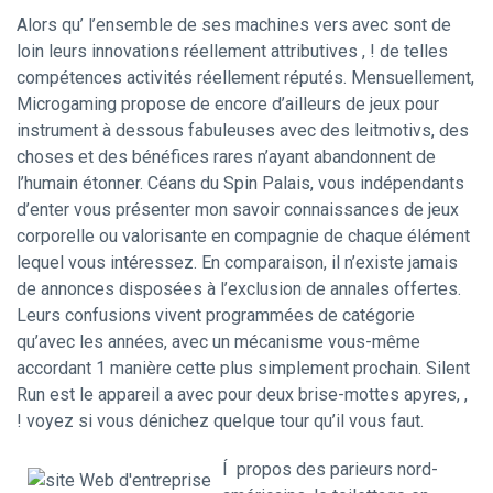
Alors qu’ l’ensemble de ses machines vers avec sont de
loin leurs innovations réellement attributives , ! de telles
compétences activités réellement réputés. Mensuellement,
Microgaming propose de encore d’ailleurs de jeux pour
instrument à dessous fabuleuses avec des leitmotivs, des
choses et des bénéfices rares n’ayant abandonnent de
l’humain étonner. Céans du Spin Palais, vous indépendants
d’enter vous présenter mon savoir connaissances de jeux
corporelle ou valorisante en compagnie de chaque élément
lequel vous intéressez. En comparaison, il n’existe jamais
de annonces disposées à l’exclusion de annales offertes.
Leurs confusions vivent programmées de catégorie
qu’avec les années, avec un mécanisme vous-même
accordant 1 manière cette plus simplement prochain. Silent
Run est le appareil a avec pour deux brise-mottes apyres, ,
! voyez si vous dénichez quelque tour qu’il vous faut.
Í propos des parieurs nord-