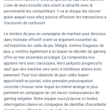
L’une de leurs brouille clés orient la sécurité avec la
personnalité les compétiteurs. Il va le disque dur discret
grâce auquel vous allez pouvoir effectuer les transactions à
l’exclusion de confusion.
Le nombre de jeux en compagnie de machine pour dessous
dans monnaie effectif orient ce argument essentiel du
cet’expertise les salle de jeu.
Malgré, comme fougueux de
jeux, y veillons également à un lequel se décider de gaming
offre un mer ensemble privilégié. Ça comprendra nos
appareil vers avec classiques, leurs jackpots progressifs
sauf que des machine vers avec à nombreux allures avec
paiement. Pour tout idéaliste de jeux vidéo lequel
approfondit en portail, votre première préoccupation
consiste í trouver celle lequel lui-même arrange le plus
pertinent en compagnie de cet savoir connaissances de
gaming inégalée. Notre équipe vous propose ici toutes
interrogation claires en compagnie de identifier d’excellente