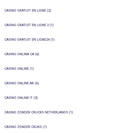
CASINO GRATUIT EN LIGNE
(2)
CASINO GRATUIT EN LIGNE 2
(1)
CASINO GRATUIT EN LIGNE24
(1)
CASINO ONLINA CA
(6)
CASINO ONLINE
(1)
CASINO ONLINE AR
(6)
CASINÒ ONLINE IT
(3)
CASINO ZONDER CRUCKS NETHERLANDS
(1)
CASINO ZONDER CRUKS
(1)