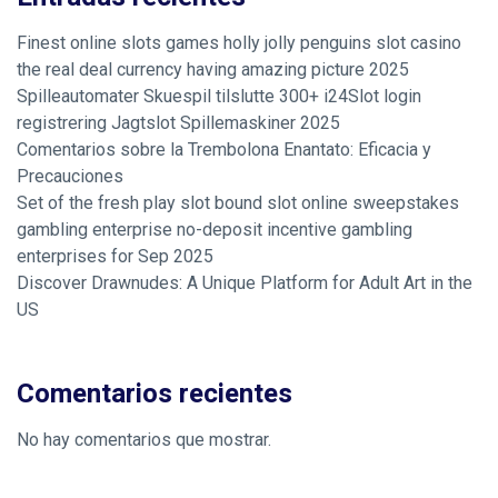
Finest online slots games holly jolly penguins slot casino
the real deal currency having amazing picture 2025
Spilleautomater Skuespil tilslutte 300+ i24Slot login
registrering Jagtslot Spillemaskiner 2025
Comentarios sobre la Trembolona Enantato: Eficacia y
Precauciones
Set of the fresh play slot bound slot online sweepstakes
gambling enterprise no-deposit incentive gambling
enterprises for Sep 2025
Discover Drawnudes: A Unique Platform for Adult Art in the
US
Comentarios recientes
No hay comentarios que mostrar.