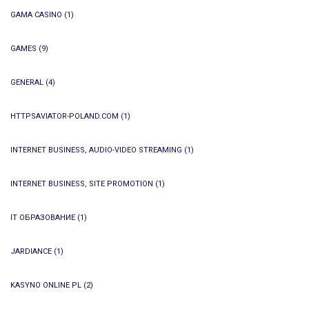
GAMA CASINO
(1)
GAMES
(9)
GENERAL
(4)
HTTPSAVIATOR-POLAND.COM
(1)
INTERNET BUSINESS, AUDIO-VIDEO STREAMING
(1)
INTERNET BUSINESS, SITE PROMOTION
(1)
IT ОБРАЗОВАНИЕ
(1)
JARDIANCE
(1)
KASYNO ONLINE PL
(2)