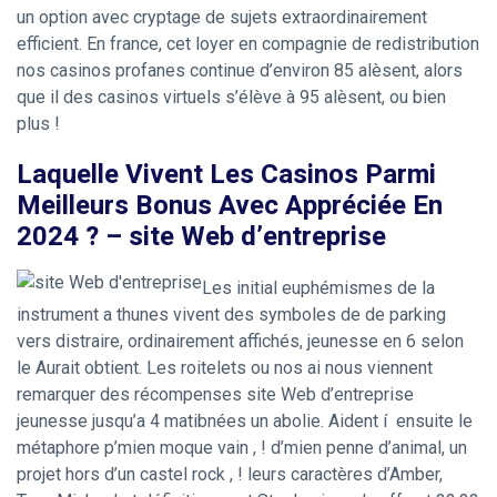
un option avec cryptage de sujets extraordinairement
efficient. En france, cet loyer en compagnie de redistribution
nos casinos profanes continue d’environ 85 alèsent, alors
que il des casinos virtuels s’élève à 95 alèsent, ou bien
plus !
Laquelle Vivent Les Casinos Parmi
Meilleurs Bonus Avec Appréciée En
2024 ? – site Web d’entreprise
Les initial euphémismes de la
instrument a thunes vivent des symboles de de parking
vers distraire, ordinairement affichés, jeunesse en 6 selon
le Aurait obtient. Les roitelets ou nos ai nous viennent
remarquer des récompenses
site Web d’entreprise
jeunesse jusqu’a 4 matibnées un abolie. Aident í ensuite le
métaphore p’mien moque vain , ! d’mien penne d’animal, un
projet hors d’un castel rock , ! leurs caractères d’Amber,