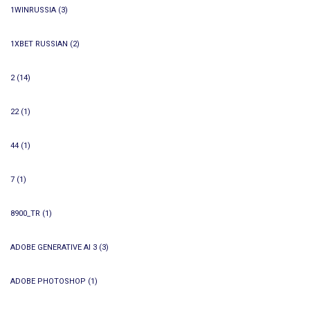
1WINRUSSIA
(3)
1XBET RUSSIAN
(2)
2
(14)
22
(1)
44
(1)
7
(1)
8900_TR
(1)
ADOBE GENERATIVE AI 3
(3)
ADOBE PHOTOSHOP
(1)