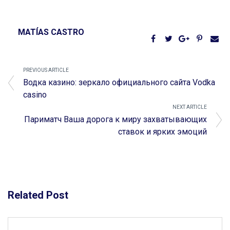
MATÍAS CASTRO
PREVIOUS ARTICLE
Водка казино: зеркало официального сайта Vodka
casino
NEXT ARTICLE
Париматч Ваша дорога к миру захватывающих
ставок и ярких эмоций
Related Post