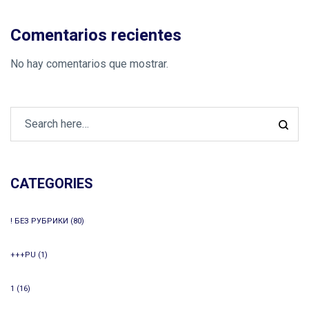
Comentarios recientes
No hay comentarios que mostrar.
CATEGORIES
! БЕЗ РУБРИКИ
(80)
+++PU
(1)
1
(16)