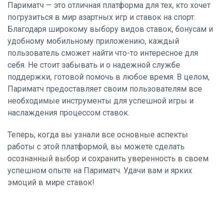
Париматч — это отличная платформа для тех, кто хочет
погрузиться в мир азартных игр и ставок на спорт.
Благодаря широкому выбору видов ставок, бонусам и
удобному мобильному приложению, каждый
пользователь сможет найти что-то интересное для
себя. Не стоит забывать и о надежной службе
поддержки, готовой помочь в любое время. В целом,
Париматч предоставляет своим пользователям все
необходимые инструменты для успешной игры и
наслаждения процессом ставок.
Теперь, когда вы узнали все основные аспекты
работы с этой платформой, вы можете сделать
осознанный выбор и сохранить уверенность в своем
успешном опыте на Париматч. Удачи вам и ярких
эмоций в мире ставок!