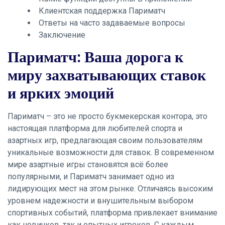
Клиентская поддержка Париматч
Ответы на часто задаваемые вопросы
Заключение
Париматч: Ваша дорога к
миру захватывающих ставок
и ярких эмоций
Париматч
– это не просто букмекерская контора, это
настоящая платформа для любителей спорта и
азартных игр, предлагающая своим пользователям
уникальные возможности для ставок. В современном
мире азартные игры становятся всё более
популярными, и Париматч занимает одно из
лидирующих мест на этом рынке. Отличаясь высоким
уровнем надежности и внушительным выбором
спортивных событий, платформа привлекает внимание
как новичков, так и опытных игроков. С каждым