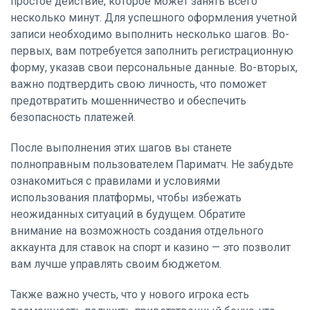
простое действие, которое может занять всего
несколько минут. Для успешного оформления учетной
записи необходимо выполнить несколько шагов. Во-
первых, вам потребуется заполнить регистрационную
форму, указав свои персональные данные. Во-вторых,
важно подтвердить свою личность, что поможет
предотвратить мошенничество и обеспечить
безопасность платежей.
После выполнения этих шагов вы станете
полноправным пользователем Париматч. Не забудьте
ознакомиться с правилами и условиями
использования платформы, чтобы избежать
неожиданных ситуаций в будущем. Обратите
внимание на возможность создания отдельного
аккаунта для ставок на спорт и казино — это позволит
вам лучше управлять своим бюджетом.
Также важно учесть, что у нового игрока есть