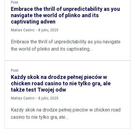
Post
Embrace the thrill of unpredictability as you
navigate the world of plinko and its
captivating adven
by
Matías Castro
8 julio, 2025
Embrace the thrill of unpredictability as you navigate
the world of plinko and its captivating…
Post
Każdy skok na drodze pełnej pieców w
chicken road casino to nie tylko gra, ale
także test Twojej odw
by
Matías Castro
8 julio, 2025
Każdy skok na drodze pełnej pieców w chicken road
casino to nie tylko gra, ale…