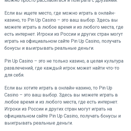
можно просто расслабиться и поиграть с друзьями.
Если вы ищете место, где можно играть в онлайн-
казино, то Pin Up Casino – это ваш выбор. Здесь вы
можете играть в любое время и из любого места, где
есть интернет. Игроки из России и других стран могут
играть на официальном сайте Pin Up Casino, получать
бонусы и выигрывать реальные деньги.
Pin Up Casino – это не только казино, а целая культура
развлечений, где каждый игрок может найти что-то
для себя.
Если вы хотите играть в онлайн-казино, то Pin Up
Casino – это ваш выбор. Здесь вы можете играть в
любое время и из любого места, где есть интернет.
Игроки из России и других стран могут играть на
официальном сайте Pin Up Casino, получать бонусы и
выигрывать реальные деньги.