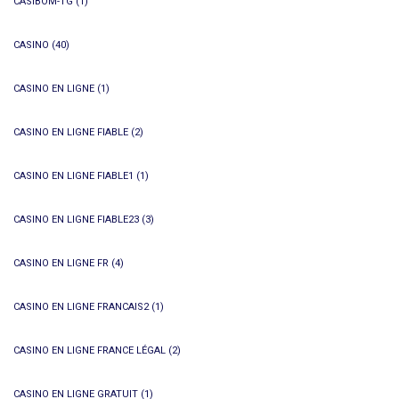
CASIBOM-TG
(1)
CASINO
(40)
CASINO EN LIGNE
(1)
CASINO EN LIGNE FIABLE
(2)
CASINO EN LIGNE FIABLE1
(1)
CASINO EN LIGNE FIABLE23
(3)
CASINO EN LIGNE FR
(4)
CASINO EN LIGNE FRANCAIS2
(1)
CASINO EN LIGNE FRANCE LÉGAL
(2)
CASINO EN LIGNE GRATUIT
(1)