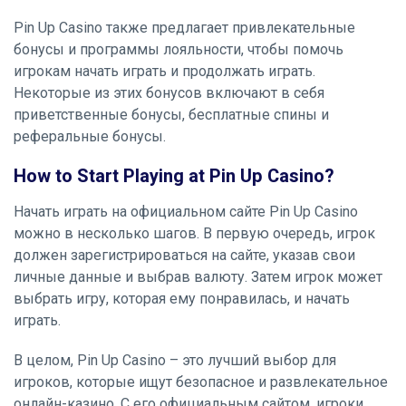
Pin Up Casino также предлагает привлекательные
бонусы и программы лояльности, чтобы помочь
игрокам начать играть и продолжать играть.
Некоторые из этих бонусов включают в себя
приветственные бонусы, бесплатные спины и
реферальные бонусы.
How to Start Playing at Pin Up Casino?
Начать играть на официальном сайте Pin Up Casino
можно в несколько шагов. В первую очередь, игрок
должен зарегистрироваться на сайте, указав свои
личные данные и выбрав валюту. Затем игрок может
выбрать игру, которая ему понравилась, и начать
играть.
В целом, Pin Up Casino – это лучший выбор для
игроков, которые ищут безопасное и развлекательное
онлайн-казино. С его официальным сайтом, игроки