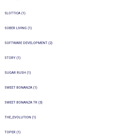
SLOTTICA
(1)
SOBER LIVING
(1)
SOFTWARE DEVELOPMENT
(2)
STORY
(1)
SUGAR RUSH
(1)
SWEET BONANZA
(1)
SWEET BONANZA TR
(3)
THE_EVOLUTION
(1)
TOPER
(1)