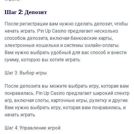
Шаг 2: Депозит
После регистрации вам нужно сделать депозит, чтобы
начать играть. Pin Up Casino предлагает несколько
способов депозита, включая банковские карты,
электронные кошельки и системы онлайн-оплаты.
Вам нужно выбрать удобный для вас способ и внести
сумму, которую вы хотите играть.
Шаг 3: Выбор игры
После депозита вы можете выбрать игру, которая вам
понравилась. Pin Up Casino предлагает широкий спектр
игр, включая слоты, карточные игры, рулетку и другие.
Вам нужно выбрать игру, которая вам понравилась, и
начать играть.
Шаг 4: Управление игрой