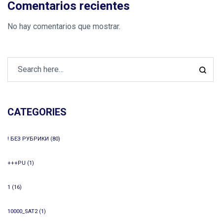
Comentarios recientes
No hay comentarios que mostrar.
CATEGORIES
! БЕЗ РУБРИКИ
(80)
+++PU
(1)
1
(16)
10000_SAT2
(1)