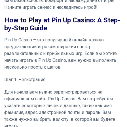
вам безопасность, комфорт и наслаждение от игры.
Начните играть сейчас и насладитесь игрой!
How to Play at Pin Up Casino: A Step-
by-Step Guide
Pin Up Casino – это популярный онлайн-казино,
предлагающий игрокам широкий спектр
развлекательных и прибыльных игр. Если вы хотите
начать играть в Pin Up Casino, вам нужно выполнить
несколько простых шагов.
Шаг 1: Регистрация
Для начала вам нужно зарегистрироваться на
официальном сайте Pin Up Casino. Вам потребуется
указать некоторые личные данные, такие как имя,
фамилия, адрес электронной почты и пароль. Вам
также нужно выбрать валюту, в которой вы будете
играть.