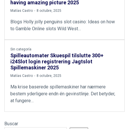
having amazing picture 2025
by
Matías Castro
8 octubre, 2025
Blogs Holly jolly penguins slot casino: Ideas on how
to Gamble Online slots Wild West…
Sin categoría
Spilleautomater Skuespil tilslutte 300+
i24Slot login registrering Jagtslot
Spillemaskiner 2025
by
Matías Castro
8 octubre, 2025
Ma krise baserede spillemaskiner har nærmere
bestem yderligere endn én gevinstlinje. Det betyder,
at fungere…
Buscar