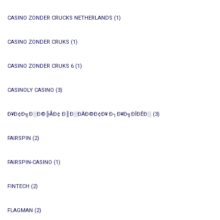
CASINO ZONDER CRUCKS NETHERLANDS
(1)
CASINO ZONDER CRUKS
(1)
CASINO ZONDER CRUKS 6
(1)
CASINOLY CASINO
(3)
Ð¥Ð¢Ð╗Ð░Ð©╠ÅÐ¢ Ð║Ð░ÐÀÐ©Ð¢Ð¥ Ð┐Ð¥Ð╗ÐÎÐÊÐ░
(3)
FAIRSPIN
(2)
FAIRSPIN-CASINO
(1)
FINTECH
(2)
FLAGMAN
(2)