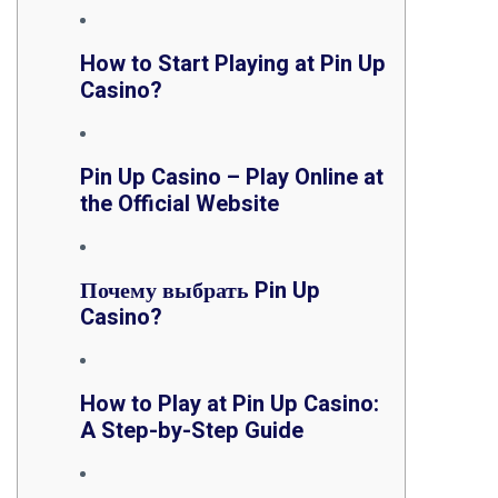
How to Start Playing at Pin Up
Casino?
Pin Up Casino – Play Online at
the Official Website
Почему выбрать Pin Up
Casino?
How to Play at Pin Up Casino:
A Step-by-Step Guide