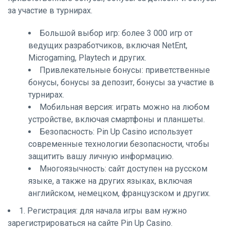
за участие в турнирах.
Большой выбор игр: более 3 000 игр от
ведущих разработчиков, включая NetEnt,
Microgaming, Playtech и других.
Привлекательные бонусы: приветственные
бонусы, бонусы за депозит, бонусы за участие в
турнирах.
Мобильная версия: играть можно на любом
устройстве, включая смартфоны и планшеты.
Безопасность: Pin Up Casino использует
современные технологии безопасности, чтобы
защитить вашу личную информацию.
Многоязычность: сайт доступен на русском
языке, а также на других языках, включая
английском, немецком, французском и других.
1. Регистрация: для начала игры вам нужно
зарегистрироваться на сайте Pin Up Casino.