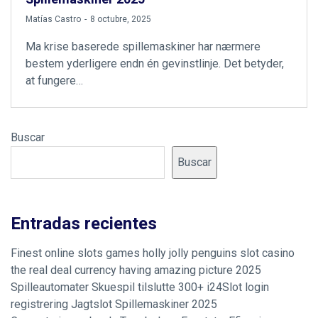
by
Matías Castro
8 octubre, 2025
Ma krise baserede spillemaskiner har nærmere
bestem yderligere endn én gevinstlinje. Det betyder,
at fungere…
Buscar
Buscar
Entradas recientes
Finest online slots games holly jolly penguins slot casino
the real deal currency having amazing picture 2025
Spilleautomater Skuespil tilslutte 300+ i24Slot login
registrering Jagtslot Spillemaskiner 2025