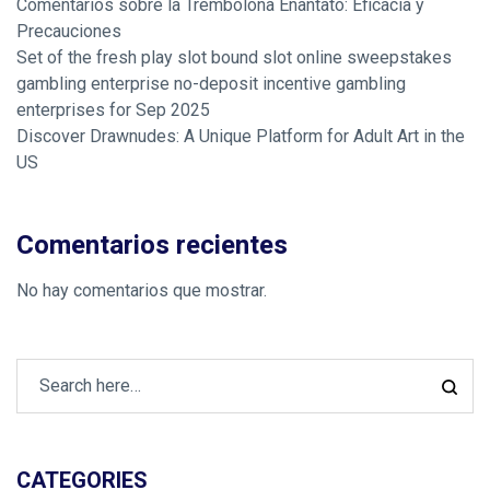
Comentarios sobre la Trembolona Enantato: Eficacia y
Precauciones
Set of the fresh play slot bound slot online sweepstakes
gambling enterprise no-deposit incentive gambling
enterprises for Sep 2025
Discover Drawnudes: A Unique Platform for Adult Art in the
US
Comentarios recientes
No hay comentarios que mostrar.
CATEGORIES