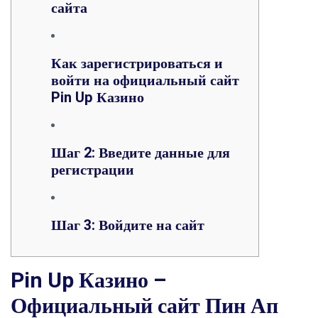
сайта
Как зарегистрироваться и
войти на официальный сайт
Pin Up Казино
Шаг 2: Введите данные для
регистрации
Шаг 3: Войдите на сайт
Pin Up Казино –
Официальный сайт Пин Ап