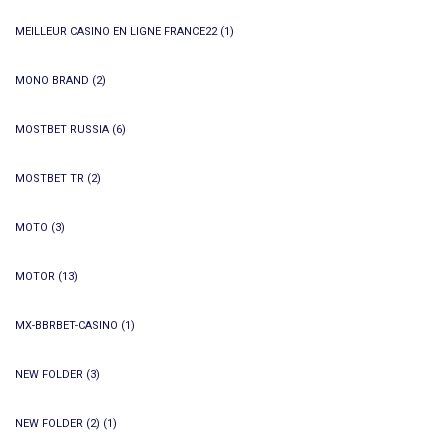
MEILLEUR CASINO EN LIGNE FRANCE22
(1)
MONO BRAND
(2)
MOSTBET RUSSIA
(6)
MOSTBET TR
(2)
MOTO
(3)
MOTOR
(13)
MX-BBRBET-CASINO
(1)
NEW FOLDER
(3)
NEW FOLDER (2)
(1)