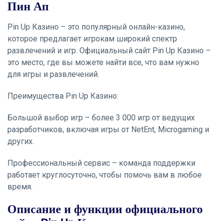
Пин Ап
Pin Up Казино – это популярный онлайн-казино,
которое предлагает игрокам широкий спектр
развлечений и игр. Официальный сайт Pin Up Казино –
это место, где вы можете найти все, что вам нужно
для игры и развлечений.
Преимущества Pin Up Казино:
Большой выбор игр – более 3 000 игр от ведущих
разработчиков, включая игры от NetEnt, Microgaming и
других.
Профессиональный сервис – команда поддержки
работает круглосуточно, чтобы помочь вам в любое
время.
Описание и функции официального