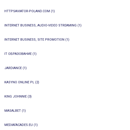
HTTPSAVIATOR-POLAND.COM
(1)
INTERNET BUSINESS, AUDIO-VIDEO STREAMING
(1)
INTERNET BUSINESS, SITE PROMOTION
(1)
IT ОБРАЗОВАНИЕ
(1)
JARDIANCE
(1)
KASYNO ONLINE PL
(2)
KING JOHNNIE
(3)
MASALBET
(1)
MEDIAFACADES.EU
(1)