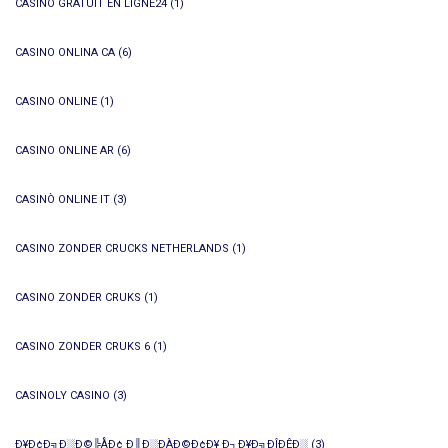
CASINO GRATUIT EN LIGNE24
(1)
CASINO ONLINA CA
(6)
CASINO ONLINE
(1)
CASINO ONLINE AR
(6)
CASINÒ ONLINE IT
(3)
CASINO ZONDER CRUCKS NETHERLANDS
(1)
CASINO ZONDER CRUKS
(1)
CASINO ZONDER CRUKS 6
(1)
CASINOLY CASINO
(3)
Ð¥Ð¢Ð╗Ð░Ð©╠ÅÐ¢ Ð║Ð░ÐÀÐ©Ð¢Ð¥ Ð┐Ð¥Ð╗ÐÎÐÊÐ░
(3)