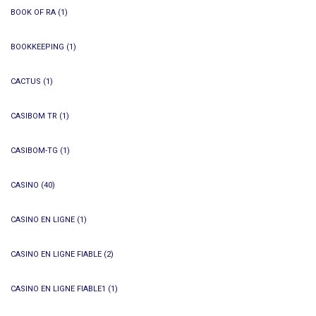
BOOK OF RA
(1)
BOOKKEEPING
(1)
CACTUS
(1)
CASIBOM TR
(1)
CASIBOM-TG
(1)
CASINO
(40)
CASINO EN LIGNE
(1)
CASINO EN LIGNE FIABLE
(2)
CASINO EN LIGNE FIABLE1
(1)