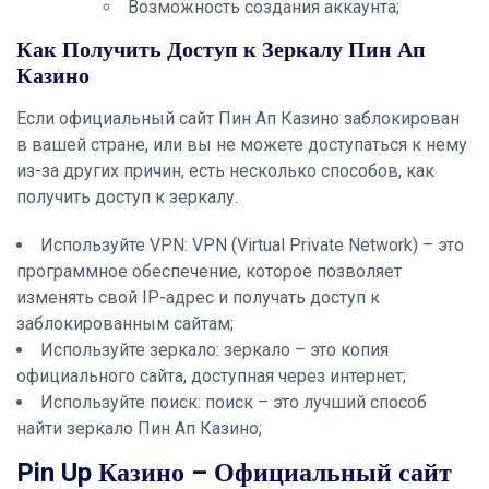
Возможность создания аккаунта;
Как Получить Доступ к Зеркалу Пин Ап
Казино
Если официальный сайт Пин Ап Казино заблокирован
в вашей стране, или вы не можете доступаться к нему
из-за других причин, есть несколько способов, как
получить доступ к зеркалу.
Используйте VPN: VPN (Virtual Private Network) – это
программное обеспечение, которое позволяет
изменять свой IP-адрес и получать доступ к
заблокированным сайтам;
Используйте зеркало: зеркало – это копия
официального сайта, доступная через интернет;
Используйте поиск: поиск – это лучший способ
найти зеркало Пин Ап Казино;
Pin Up Казино – Официальный сайт