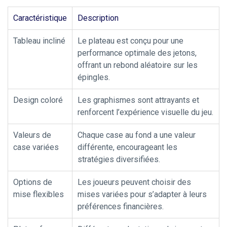
Caractéristique
Description
Tableau incliné
Le plateau est conçu pour une
performance optimale des jetons,
offrant un rebond aléatoire sur les
épingles.
Design coloré
Les graphismes sont attrayants et
renforcent l’expérience visuelle du jeu.
Valeurs de
Chaque case au fond a une valeur
case variées
différente, encourageant les
stratégies diversifiées.
Options de
Les joueurs peuvent choisir des
mise flexibles
mises variées pour s’adapter à leurs
préférences financières.