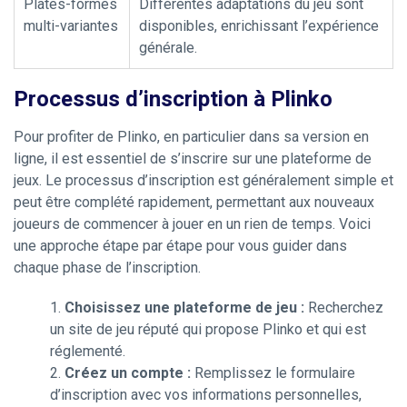
Plates-formes
Différentes adaptations du jeu sont
multi-variantes
disponibles, enrichissant l’expérience
générale.
Processus d’inscription à Plinko
Pour profiter de Plinko, en particulier dans sa version en
ligne, il est essentiel de s’inscrire sur une plateforme de
jeux. Le processus d’inscription est généralement simple et
peut être complété rapidement, permettant aux nouveaux
joueurs de commencer à jouer en un rien de temps. Voici
une approche étape par étape pour vous guider dans
chaque phase de l’inscription.
Choisissez une plateforme de jeu :
Recherchez
un site de jeu réputé qui propose Plinko et qui est
réglementé.
Créez un compte :
Remplissez le formulaire
d’inscription avec vos informations personnelles,