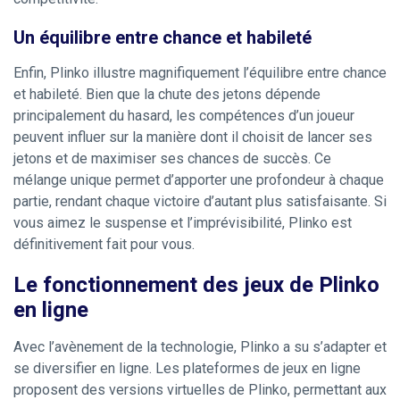
Un équilibre entre chance et habileté
Enfin, Plinko illustre magnifiquement l’équilibre entre chance
et habileté. Bien que la chute des jetons dépende
principalement du hasard, les compétences d’un joueur
peuvent influer sur la manière dont il choisit de lancer ses
jetons et de maximiser ses chances de succès. Ce
mélange unique permet d’apporter une profondeur à chaque
partie, rendant chaque victoire d’autant plus satisfaisante. Si
vous aimez le suspense et l’imprévisibilité, Plinko est
définitivement fait pour vous.
Le fonctionnement des jeux de Plinko
en ligne
Avec l’avènement de la technologie, Plinko a su s’adapter et
se diversifier en ligne. Les plateformes de jeux en ligne
proposent des versions virtuelles de Plinko, permettant aux