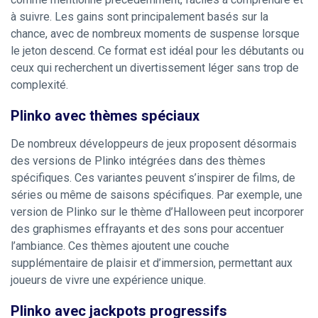
à suivre. Les gains sont principalement basés sur la
chance, avec de nombreux moments de suspense lorsque
le jeton descend. Ce format est idéal pour les débutants ou
ceux qui recherchent un divertissement léger sans trop de
complexité.
Plinko avec thèmes spéciaux
De nombreux développeurs de jeux proposent désormais
des versions de Plinko intégrées dans des thèmes
spécifiques. Ces variantes peuvent s’inspirer de films, de
séries ou même de saisons spécifiques. Par exemple, une
version de Plinko sur le thème d’Halloween peut incorporer
des graphismes effrayants et des sons pour accentuer
l’ambiance. Ces thèmes ajoutent une couche
supplémentaire de plaisir et d’immersion, permettant aux
joueurs de vivre une expérience unique.
Plinko avec jackpots progressifs