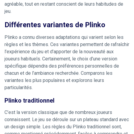
agréable, tout en restant conscient de leurs habitudes de
jeu.
Différentes variantes de Plinko
Plinko a connu diverses adaptations qui varient selon les
règles et les thèmes. Ces variantes permettent de rafraîchir
l’expérience du jeu et d’apporter de la nouveauté aux
joueurs habituels. Certainement, le choix d’une version
spécifique dépendra des préférences personnelles de
chacun et de l’ambiance recherchée. Comparons les
variantes les plus populaires et explorons leurs
particularités.
Plinko traditionnel
C’est la version classique que de nombreux joueurs
connaissent. Le jeu se déroule sur un plateau standard avec
un design simple. Les règles du Plinko traditionnel sont,
comme mentionné précédemment, faciles à comprendre et