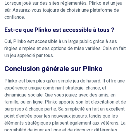
Lorsque joué sur des sites réglementés, Plinko est un jeu
sûr. Assurez-vous toujours de choisir une plateforme de
confiance.
Est-ce que Plinko est accessible à tous ?
Oui, Plinko est accessible à un large public grâce à ses
règles simples et ses options de mise variées. Cela en fait
un jeu apprécié par tous.
Conclusion générale sur Plinko
Plinko est bien plus qu’un simple jeu de hasard. Il offre une
expérience unique combinant stratégie, chance, et
dynamique sociale. Que vous jouiez avec des amis, en
famille, ou en ligne, Plinko apporte son lot d’excitation et de
surprises à chaque partie. Sa simplicité en fait un excellent
point d’entrée pour les nouveaux joueurs, tandis que les
éléments stratégiques plaisent également aux vétérans. La
possibilité de jouer en ligne et de découvrir différentes