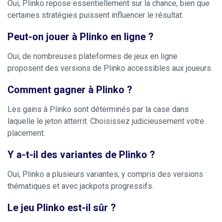
Oui, Plinko repose essentiellement sur la chance, bien que
certaines stratégies puissent influencer le résultat.
Peut-on jouer à Plinko en ligne ?
Oui, de nombreuses plateformes de jeux en ligne
proposent des versions de Plinko accessibles aux joueurs.
Comment gagner à Plinko ?
Les gains à Plinko sont déterminés par la case dans
laquelle le jeton atterrit. Choisissez judicieusement votre
placement.
Y a-t-il des variantes de Plinko ?
Oui, Plinko a plusieurs variantes, y compris des versions
thématiques et avec jackpots progressifs.
Le jeu Plinko est-il sûr ?