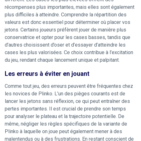
récompenses plus importantes, mais elles sont également
plus difficiles à atteindre. Comprendre la répartition des
valeurs est donc essentiel pour déterminer où placer vos
jetons. Certains joueurs préfèrent jouer de manière plus
conservatrice et opter pour les cases basses, tandis que
d’autres choisissent d’oser et d’essayer d’atteindre les
cases les plus valorisées. Ce choix contribue à l’excitation
du jeu, rendant chaque lancement unique et palpitant.
Les erreurs à éviter en jouant
Comme tout jeu, des erreurs peuvent être fréquentes chez
les novices de Plinko. L’un des pièges courants est de
lancer les jetons sans réflexion, ce qui peut entraîner des
pertes importantes. Il est crucial de prendre son temps
pour analyser le plateau et la trajectoire potentielle. De
même, négliger les règles spécifiques de la variante de
Plinko à laquelle on joue peut également mener à des
malentendus ou à des frustrations. En restant conscient de