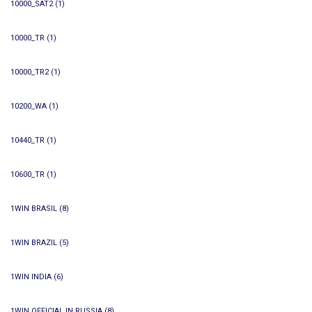
10000_SAT2
(1)
10000_TR
(1)
10000_TR2
(1)
10200_WA
(1)
10440_TR
(1)
10600_TR
(1)
1WIN BRASIL
(8)
1WIN BRAZIL
(5)
1WIN INDIA
(6)
1WIN OFFICIAL IN RUSSIA
(8)