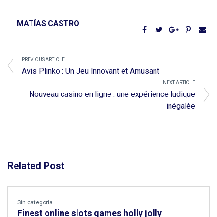
MATÍAS CASTRO
PREVIOUS ARTICLE
Avis Plinko : Un Jeu Innovant et Amusant
NEXT ARTICLE
Nouveau casino en ligne : une expérience ludique
inégalée
Related Post
Sin categoría
Finest online slots games holly jolly