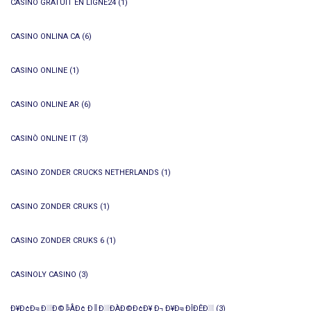
CASINO GRATUIT EN LIGNE24
(1)
CASINO ONLINA CA
(6)
CASINO ONLINE
(1)
CASINO ONLINE AR
(6)
CASINÒ ONLINE IT
(3)
CASINO ZONDER CRUCKS NETHERLANDS
(1)
CASINO ZONDER CRUKS
(1)
CASINO ZONDER CRUKS 6
(1)
CASINOLY CASINO
(3)
Ð¥Ð¢Ð╗Ð░Ð©╠ÅÐ¢ Ð║Ð░ÐÀÐ©Ð¢Ð¥ Ð┐Ð¥Ð╗ÐÎÐÊÐ░
(3)