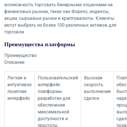
возможность торговать бинарными опционами на
финансовых рынках, таких как Форекс, индексы,
акции, сырьевые рынки и криптовалюты. Клиенты
могут выбрать из более 100 различных активов для
торговли.
Преимущества платформы
Преимущество
Описание
Легкая и
Пользовательский
Высокая
Пла
интуитивно
интерфейс
скорость
обес
понятная
платформы
выполнения
быст
интерфейс
разработан для
сделок
над
обеспечения
проц
максимальной
вып
доступности и
сдел
простоты
позв