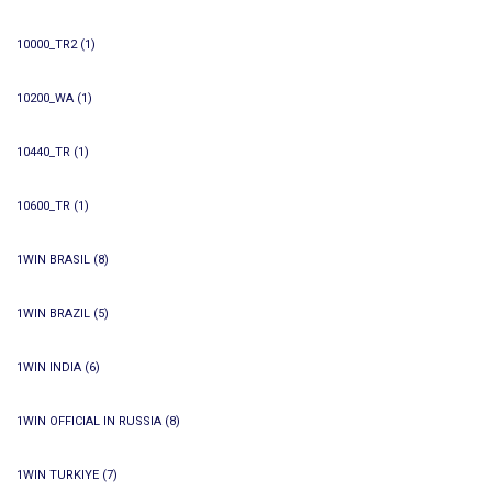
10000_TR2
(1)
10200_WA
(1)
10440_TR
(1)
10600_TR
(1)
1WIN BRASIL
(8)
1WIN BRAZIL
(5)
1WIN INDIA
(6)
1WIN OFFICIAL IN RUSSIA
(8)
1WIN TURKIYE
(7)