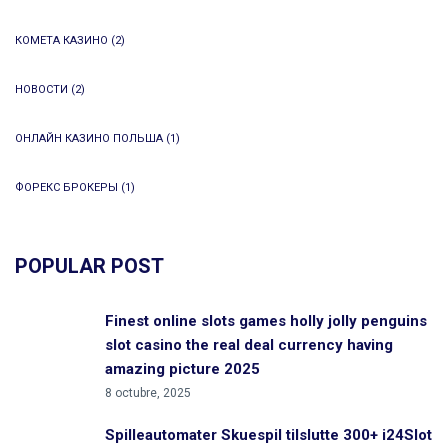
КОМЕТА КАЗИНО
(2)
НОВОСТИ
(2)
ОНЛАЙН КАЗИНО ПОЛЬША
(1)
ФОРЕКС БРОКЕРЫ
(1)
POPULAR POST
Finest online slots games holly jolly penguins
slot casino the real deal currency having
amazing picture 2025
8 octubre, 2025
Spilleautomater Skuespil tilslutte 300+ i24Slot