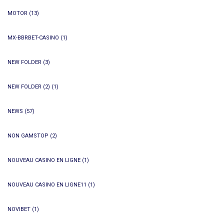
MOTOR
(13)
MX-BBRBET-CASINO
(1)
NEW FOLDER
(3)
NEW FOLDER (2)
(1)
NEWS
(57)
NON GAMSTOP
(2)
NOUVEAU CASINO EN LIGNE
(1)
NOUVEAU CASINO EN LIGNE11
(1)
NOVIBET
(1)