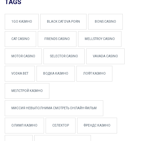
TAGS
1GO КАЗИНО
BLACK CAT DVA PORN
BONS CASINO
CAT CASINO
FRIENDS CASINO
MELLSTROY CASINO
MOTOR CASINO
SELECTOR CASINO
VAVADA CASINO
VODKA BET
ВОДКА КАЗИНО
ЛОФТ КАЗИНО
МЕЛСТРОЙ КАЗИНО
МИССИЯ НЕВЫПОЛНИМА СМОТРЕТЬ ОНЛАЙН ФИЛЬМ
ОЛИМП КАЗИНО
СЕЛЕКТОР
ФРЕНДС КАЗИНО