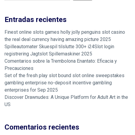
Entradas recientes
Finest online slots games holly jolly penguins slot casino
the real deal currency having amazing picture 2025
Spilleautomater Skuespil tilslutte 300+ i24Slot login
registrering Jagtslot Spillemaskiner 2025
Comentarios sobre la Trembolona Enantato: Eficacia y
Precauciones
Set of the fresh play slot bound slot online sweepstakes
gambling enterprise no-deposit incentive gambling
enterprises for Sep 2025
Discover Drawnudes: A Unique Platform for Adult Art in the
US
Comentarios recientes