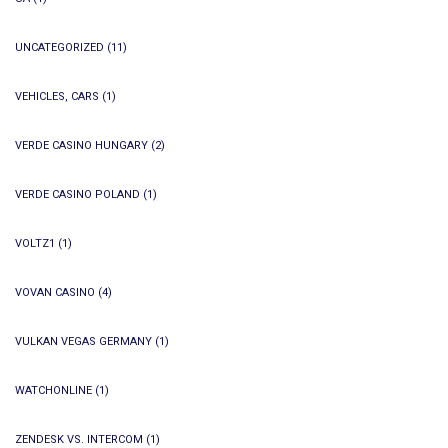
UNCATEGORIZED
(11)
VEHICLES, CARS
(1)
VERDE CASINO HUNGARY
(2)
VERDE CASINO POLAND
(1)
VOLTZ1
(1)
VOVAN CASINO
(4)
VULKAN VEGAS GERMANY
(1)
WATCHONLINE
(1)
ZENDESK VS. INTERCOM
(1)