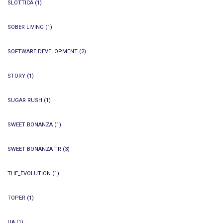
SLOTTICA
(1)
SOBER LIVING
(1)
SOFTWARE DEVELOPMENT
(2)
STORY
(1)
SUGAR RUSH
(1)
SWEET BONANZA
(1)
SWEET BONANZA TR
(3)
THE_EVOLUTION
(1)
TOPER
(1)
UA
(1)