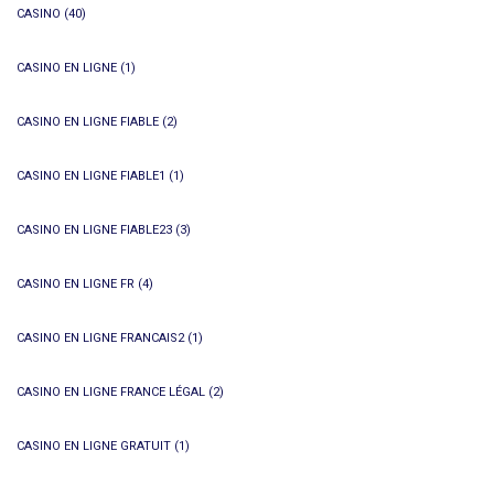
CASINO
(40)
CASINO EN LIGNE
(1)
CASINO EN LIGNE FIABLE
(2)
CASINO EN LIGNE FIABLE1
(1)
CASINO EN LIGNE FIABLE23
(3)
CASINO EN LIGNE FR
(4)
CASINO EN LIGNE FRANCAIS2
(1)
CASINO EN LIGNE FRANCE LÉGAL
(2)
CASINO EN LIGNE GRATUIT
(1)