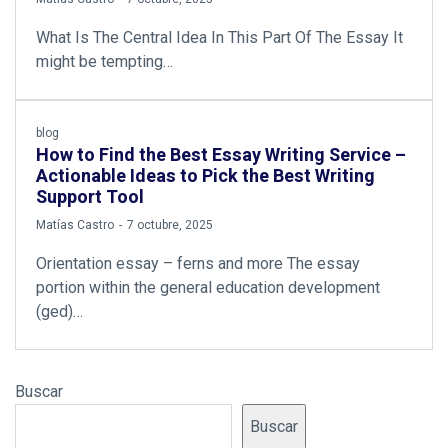
What Is The Central Idea In This Part Of The Essay It
might be tempting…
blog
How to Find the Best Essay Writing Service –
Actionable Ideas to Pick the Best Writing
Support Tool
by
Matías Castro
7 octubre, 2025
Orientation essay – ferns and more The essay
portion within the general education development
(ged)…
Buscar
Buscar