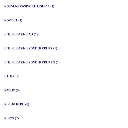
NOUVEAU CASINO EN LIGNE11
(1)
NOVIBET
(1)
ONLINE CASINO AU
(12)
ONLINE CASINO ZONDER CRUKS
(1)
ONLINE CASINO ZONDER CRUKS 2
(1)
OTHER
(2)
PABLIC
(5)
PIN UP PERU
(8)
PINCO
(7)