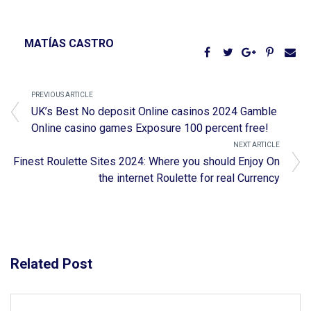
MATÍAS CASTRO
PREVIOUS ARTICLE
UK’s Best No deposit Online casinos 2024 Gamble
Online casino games Exposure 100 percent free!
NEXT ARTICLE
Finest Roulette Sites 2024: Where you should Enjoy On
the internet Roulette for real Currency
Related Post