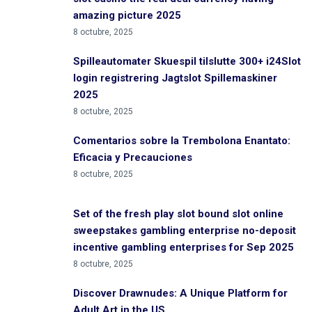
amazing picture 2025
8 octubre, 2025
Spilleautomater Skuespil tilslutte 300+ i24Slot
login registrering Jagtslot Spillemaskiner
2025
8 octubre, 2025
Comentarios sobre la Trembolona Enantato:
Eficacia y Precauciones
8 octubre, 2025
Set of the fresh play slot bound slot online
sweepstakes gambling enterprise no-deposit
incentive gambling enterprises for Sep 2025
8 octubre, 2025
Discover Drawnudes: A Unique Platform for
Adult Art in the US