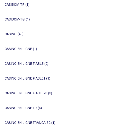
CASIBOM TR
(1)
CASIBOM-TG
(1)
CASINO
(40)
CASINO EN LIGNE
(1)
CASINO EN LIGNE FIABLE
(2)
CASINO EN LIGNE FIABLE1
(1)
CASINO EN LIGNE FIABLE23
(3)
CASINO EN LIGNE FR
(4)
CASINO EN LIGNE FRANCAIS2
(1)