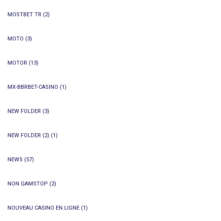
MOSTBET TR
(2)
MOTO
(3)
MOTOR
(13)
MX-BBRBET-CASINO
(1)
NEW FOLDER
(3)
NEW FOLDER (2)
(1)
NEWS
(57)
NON GAMSTOP
(2)
NOUVEAU CASINO EN LIGNE
(1)