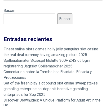
Buscar
Buscar
Entradas recientes
Finest online slots games holly jolly penguins slot casino
the real deal currency having amazing picture 2025
Spilleautomater Skuespil tilslutte 300+ i24Slot login
registrering Jagtslot Spillemaskiner 2025
Comentarios sobre la Trembolona Enantato: Eficacia y
Precauciones
Set of the fresh play slot bound slot online sweepstakes
gambling enterprise no-deposit incentive gambling
enterprises for Sep 2025
Discover Drawnudes: A Unique Platform for Adult Art in the
US