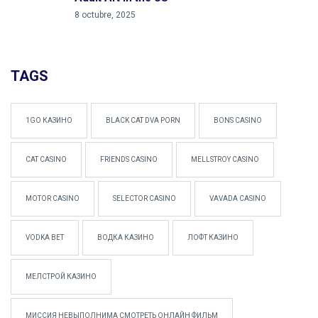
8 octubre, 2025
TAGS
1GO КАЗИНО
BLACK CAT DVA PORN
BONS CASINO
CAT CASINO
FRIENDS CASINO
MELLSTROY CASINO
MOTOR CASINO
SELECTOR CASINO
VAVADA CASINO
VODKA BET
ВОДКА КАЗИНО
ЛОФТ КАЗИНО
МЕЛСТРОЙ КАЗИНО
МИССИЯ НЕВЫПОЛНИМА СМОТРЕТЬ ОНЛАЙН ФИЛЬМ