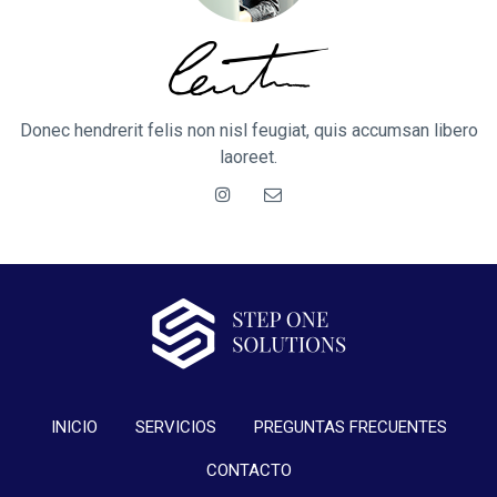
Donec hendrerit felis non nisl feugiat, quis accumsan libero
laoreet.
INICIO
SERVICIOS
PREGUNTAS FRECUENTES
CONTACTO