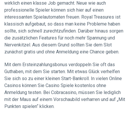
wirklich einen klasse Job gemacht. Neue wie auch
professionelle Spieler können sich hier auf einen
interessanten Spielautomaten freuen. Royal Treasures ist
klassisch aufgebaut, so dass man keine Probleme haben
sollte, sich schnell zurechtzufinden. Darüber hinaus sorgen
die zusätzlichen Features für noch mehr Spannung und
Nervenkitzel. Aus diesem Grund sollten Sie dem Slot
zunächst gratis und ohne Anmeldung eine Chance geben.
Mit dem Ersteinzahlungsbonus verdoppeln Sie oft das
Guthaben, mit dem Sie starten. Mit etwas Glück verhelfen
Sie sich so zu einer kleinen Start-Bankroll. In vielen Online
Casinos können Sie Casino Spiele kostenlos ohne
Anmeldung testen. Bei Cobracasino, müssen Sie lediglich
mit der Maus auf einem Vorschaubild verharren und auf „Mit
Punkten spielen“ klicken.