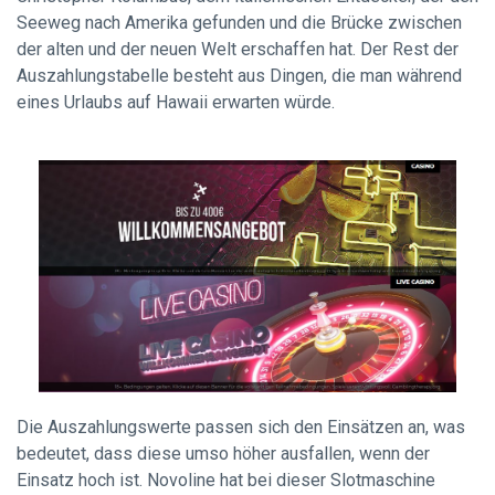
Seeweg nach Amerika gefunden und die Brücke zwischen
der alten und der neuen Welt erschaffen hat. Der Rest der
Auszahlungstabelle besteht aus Dingen, die man während
eines Urlaubs auf Hawaii erwarten würde.
Die Auszahlungswerte passen sich den Einsätzen an, was
bedeutet, dass diese umso höher ausfallen, wenn der
Einsatz hoch ist. Novoline hat bei dieser Slotmaschine