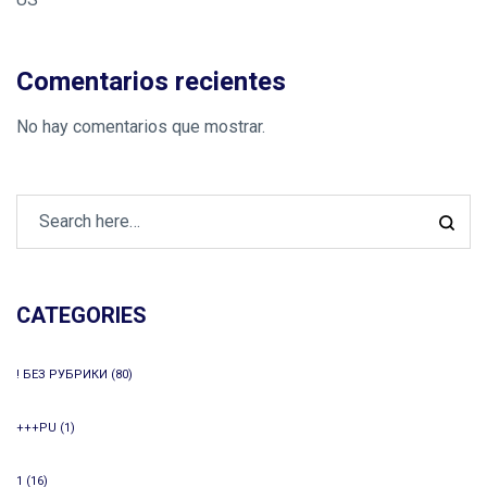
Comentarios recientes
No hay comentarios que mostrar.
CATEGORIES
! БЕЗ РУБРИКИ
(80)
+++PU
(1)
1
(16)