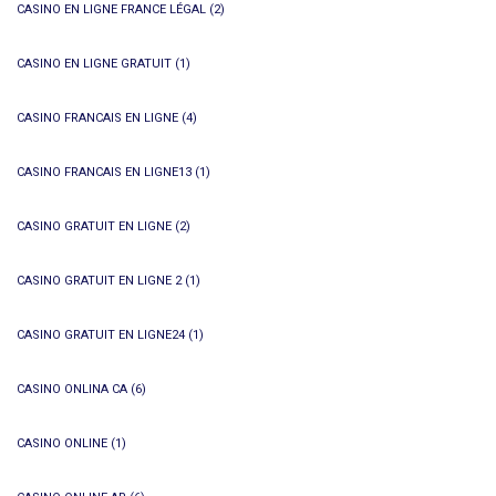
CASINO EN LIGNE FRANCE LÉGAL
(2)
CASINO EN LIGNE GRATUIT
(1)
CASINO FRANCAIS EN LIGNE
(4)
CASINO FRANCAIS EN LIGNE13
(1)
CASINO GRATUIT EN LIGNE
(2)
CASINO GRATUIT EN LIGNE 2
(1)
CASINO GRATUIT EN LIGNE24
(1)
CASINO ONLINA CA
(6)
CASINO ONLINE
(1)