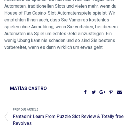
Automaten, traditionellen Slots und vielen mehr, wenn du
House of Fun Casino-Slot-Automatenspiele spielst. Wir
empfehlen Ihnen auch, dass Sie Vampires kostenlos
spielen ohne Anmeldung, wenn Sie vorhaben, bei diesem
Automaten ins Spiel um echtes Geld einzusteigen. Ein
wenig Übung kann nie schaden und so sind Sie bestens
vorbereitet, wenn es dann wirklich um etwas geht.
MATÍAS CASTRO
PREVIOUS ARTICLE
Fantasini: Learn From Puzzle Slot Review & Totally free
Revolves