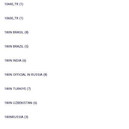
10440_TR
(1)
10600_TR
(1)
1WIN BRASIL
(8)
1WIN BRAZIL
(5)
1WIN INDIA
(6)
1WIN OFFICIAL IN RUSSIA
(8)
1WIN TURKIYE
(7)
1WIN UZBEKISTAN
(6)
1WINRUSSIA
(3)