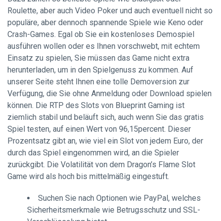
Roulette, aber auch Video Poker und auch eventuell nicht so
populäre, aber dennoch spannende Spiele wie Keno oder
Crash-Games. Egal ob Sie ein kostenloses Demospiel
ausführen wollen oder es Ihnen vorschwebt, mit echtem
Einsatz zu spielen, Sie müssen das Game nicht extra
herunterladen, um in den Spielgenuss zu kommen. Auf
unserer Seite steht Ihnen eine tolle Demoversion zur
Verfügung, die Sie ohne Anmeldung oder Download spielen
können.
Die RTP des Slots von Blueprint Gaming ist
ziemlich stabil und beläuft sich, auch wenn Sie das gratis
Spiel testen, auf einen Wert von 96,15percent. Dieser
Prozentsatz gibt an, wie viel ein Slot von jedem Euro, der
durch das Spiel eingenommen wird, an die Spieler
zurückgibt. Die Volatilität von dem Dragon’s Flame Slot
Game wird als hoch bis mittelmäßig eingestuft.
Suchen Sie nach Optionen wie PayPal, welches
Sicherheitsmerkmale wie Betrugsschutz und SSL-