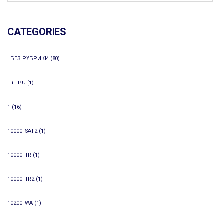
CATEGORIES
! БЕЗ РУБРИКИ
(80)
+++PU
(1)
1
(16)
10000_SAT2
(1)
10000_TR
(1)
10000_TR2
(1)
10200_WA
(1)