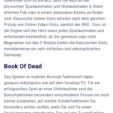
Funktionen sind so einfach, dass sie auch an den
physischen Spielautomaten und Obstautomaten in Ihrem
örtlichen Pub oder in einem stationären Kasino zu finden
sind. Klassische Online-Slots arbeiten nach dem gleichen
Prinzip wie Online-Video-Slots, nämlich der RNG . Dies ist
die Engine und das Herz eines jeden Spielautomaten und
entscheidet letztendlich, ob Sie gewinnen oder nicht.
Abgesehen von den 3 Walzen bieten die klassischen Slots
normalerweise ein sehr einfaches und unkompliziertes
Gameplay.
Book Of Dead
Das Spielen im mobilen Browser funktioniert dabei
genauso reibungslos wie auf dem Desktop PC. Für ein
erfolgreiches Spiel an einer Slotmaschine sind die
Bonusfunktionen besonders entscheidend. Fassen wir noch
einmal zusammen, auf welche Sonderfunktionen Sie
besonders achten sollten, wenn Sie sich für einen