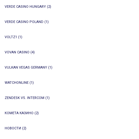
VERDE CASINO HUNGARY
(2)
VERDE CASINO POLAND
(1)
VOLTZ1
(1)
VOVAN CASINO
(4)
VULKAN VEGAS GERMANY
(1)
WATCHONLINE
(1)
ZENDESK VS. INTERCOM
(1)
КОМЕТА КАЗИНО
(2)
НОВОСТИ
(2)