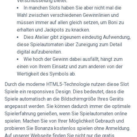
Verschlüsselung bietet.
In manchen Slots haben Sie aber nicht mal die
Wahl zwischen verschiedenen Gewinnlinien und
müssen immer auf allen gleich setzen, um Boni zu
erhalten und Jackpots zu knacken.
Dies Atelier gibt zigeunern eindeutig Aufwendung,
diese Spielautomaten über Zuneigung zum Detail
digital aufzubereiten.
Wie hoch der Gewinn dabei ausfällt, hängt zum
einen von Ihrem Einsatz und zum anderen von der
Wertigkeit des Symbols ab.
Durch die moderne HTML5-Technologie nutzen diese Slot
Spiele ein responsives Design. Dies bedeutet, dass die
Spiele automatisch an die Bildschirmgröße Ihres Geräts
angepasst werden. Sie können dadurch immer die optimale
Spielerfahrung genießen, wenn Sie Spielautomaten online
spielen. Machen Sie von Ihrer Möglichkeit Gebrauch und
probieren Sie Bonanza kostenlos spielen ohne Anmeldung.
Auf unserer Webseite finden Sie nicht nur die gratis