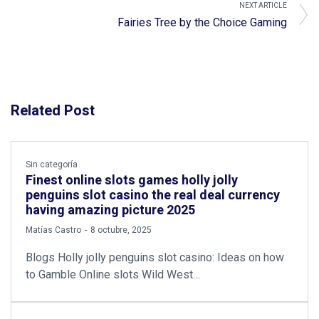
NEXT ARTICLE
Fairies Tree by the Choice Gaming
Related Post
Sin categoría
Finest online slots games holly jolly
penguins slot casino the real deal currency
having amazing picture 2025
by
Matías Castro
8 octubre, 2025
Blogs Holly jolly penguins slot casino: Ideas on how
to Gamble Online slots Wild West…