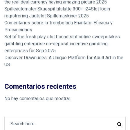
the real deal currency having amazing picture 2025
Spilleautomater Skuespil tilslutte 300+ i24Slot login
registrering Jagtslot Spillemaskiner 2025
Comentarios sobre la Trembolona Enantato: Eficacia y
Precauciones
Set of the fresh play slot bound slot online sweepstakes
gambling enterprise no-deposit incentive gambling
enterprises for Sep 2025
Discover Drawnudes: A Unique Platform for Adult Art in the
US
Comentarios recientes
No hay comentarios que mostrar.