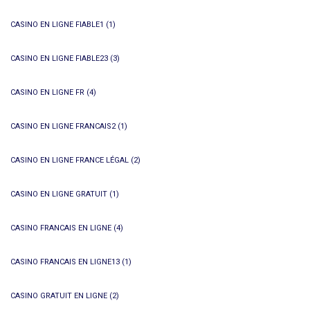
CASINO EN LIGNE FIABLE1
(1)
CASINO EN LIGNE FIABLE23
(3)
CASINO EN LIGNE FR
(4)
CASINO EN LIGNE FRANCAIS2
(1)
CASINO EN LIGNE FRANCE LÉGAL
(2)
CASINO EN LIGNE GRATUIT
(1)
CASINO FRANCAIS EN LIGNE
(4)
CASINO FRANCAIS EN LIGNE13
(1)
CASINO GRATUIT EN LIGNE
(2)