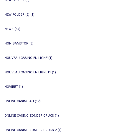
NEW FOLDER
(3)
NEW FOLDER (2)
(1)
NEWS
(57)
NON GAMSTOP
(2)
NOUVEAU CASINO EN LIGNE
(1)
NOUVEAU CASINO EN LIGNE11
(1)
NOVIBET
(1)
ONLINE CASINO AU
(12)
ONLINE CASINO ZONDER CRUKS
(1)
ONLINE CASINO ZONDER CRUKS 2
(1)