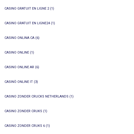
CASINO GRATUIT EN LIGNE 2
(1)
CASINO GRATUIT EN LIGNE24
(1)
CASINO ONLINA CA
(6)
CASINO ONLINE
(1)
CASINO ONLINE AR
(6)
CASINÒ ONLINE IT
(3)
CASINO ZONDER CRUCKS NETHERLANDS
(1)
CASINO ZONDER CRUKS
(1)
CASINO ZONDER CRUKS 6
(1)