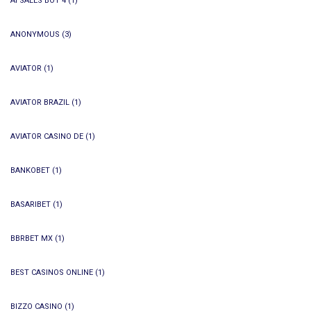
AI SALES BOT 4
(1)
ANONYMOUS
(3)
AVIATOR
(1)
AVIATOR BRAZIL
(1)
AVIATOR CASINO DE
(1)
BANKOBET
(1)
BASARIBET
(1)
BBRBET MX
(1)
BEST CASINOS ONLINE
(1)
BIZZO CASINO
(1)